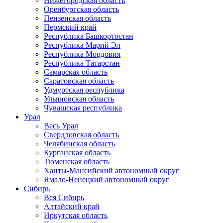
Нижегородская область
Оренбургская область
Пензенская область
Пермский край
Республика Башкортостан
Республика Марий Эл
Республика Мордовия
Республика Татарстан
Самарская область
Саратовская область
Удмуртская республика
Ульяновская область
Чувашская республика
Урал
Весь Урал
Свердловская область
Челябинская область
Курганская область
Тюменская область
Ханты-Мансийский автономный округ
Ямало-Ненецкий автономный округ
Сибирь
Вся Сибирь
Алтайский край
Иркутская область