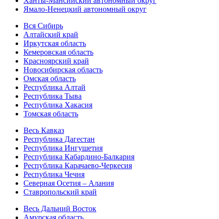
Ханты-Мансийский автономный округ
Ямало-Ненецкий автономный округ
Вся Сибирь
Алтайский край
Иркутская область
Кемеровская область
Красноярский край
Новосибирская область
Омская область
Республика Алтай
Республика Тыва
Республика Хакасия
Томская область
Весь Кавказ
Республика Дагестан
Республика Ингушетия
Республика Кабардино-Балкария
Республика Карачаево-Черкесия
Республика Чечня
Северная Осетия – Алания
Ставропольский край
Весь Дальний Восток
Амурская область