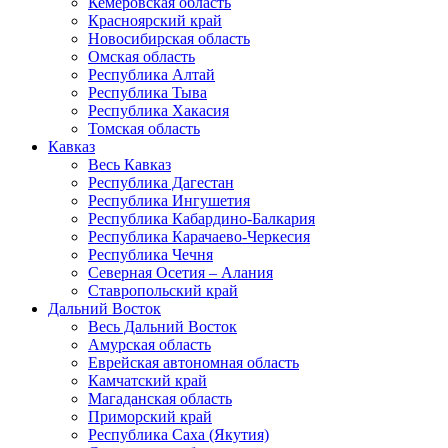
Кемеровская область
Красноярский край
Новосибирская область
Омская область
Республика Алтай
Республика Тыва
Республика Хакасия
Томская область
Кавказ
Весь Кавказ
Республика Дагестан
Республика Ингушетия
Республика Кабардино-Балкария
Республика Карачаево-Черкесия
Республика Чечня
Северная Осетия – Алания
Ставропольский край
Дальний Восток
Весь Дальний Восток
Амурская область
Еврейская автономная область
Камчатский край
Магаданская область
Приморский край
Республика Саха (Якутия)