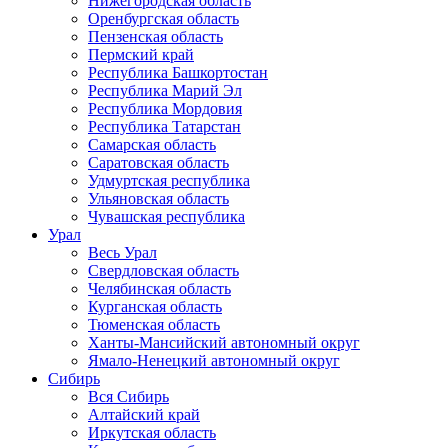
Нижегородская область
Оренбургская область
Пензенская область
Пермский край
Республика Башкортостан
Республика Марий Эл
Республика Мордовия
Республика Татарстан
Самарская область
Саратовская область
Удмуртская республика
Ульяновская область
Чувашская республика
Урал
Весь Урал
Свердловская область
Челябинская область
Курганская область
Тюменская область
Ханты-Мансийский автономный округ
Ямало-Ненецкий автономный округ
Сибирь
Вся Сибирь
Алтайский край
Иркутская область