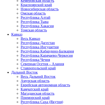
Кемеровская область
Красноярский край
Новосибирская область
Омская область
Республика Алтай
Республика Тыва
Республика Хакасия
Томская область
Кавказ
Весь Кавказ
Республика Дагестан
Республика Ингушетия
Республика Кабардино-Балкария
Республика Карачаево-Черкесия
Республика Чечня
Северная Осетия – Алания
Ставропольский край
Дальний Восток
Весь Дальний Восток
Амурская область
Еврейская автономная область
Камчатский край
Магаданская область
Приморский край
Республика Саха (Якутия)