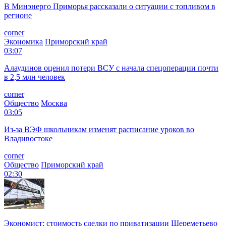
В Минэнерго Приморья рассказали о ситуации с топливом в
регионе
corner
Экономика
Приморский край
03:07
Алаудинов оценил потери ВСУ с начала спецоперации почти
в 2,5 млн человек
corner
Общество
Москва
03:05
Из-за ВЭФ школьникам изменят расписание уроков во
Владивостоке
corner
Общество
Приморский край
02:30
Экономист: стоимость сделки по приватизации Шереметьево