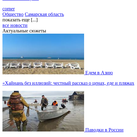
corner
Общество
Самарская область
показать еще [...]
все новости
Актуальные сюжеты
Едем в Азию
«Хайнань без иллюзий: честный рассказ о ценах, еде и пляжах
Паводки в России