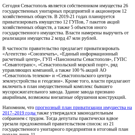
Сегодня Севастополь является собственником имущества 26
государственных унитарных предприятий и акционером 12
хозяйственных обществ. В 2019-21 годах планируется
приватизировать имущество 12 ГУПов, 7 пакетов акций
хозяйственных обществ, а также 5 объектов иного
государственного имущества. Власти намерены выручить от
реализации имущества 2 млрд 47 млн рублей.
В частности правительство предлагает приватизировать
«Агентство «Союзпечать», «Единый информационный
расчетный центр», ГУП «Пансионаты Севастополя», ГУПС
«Севавтотранс», «Севастопольский морской порт», ряд
управляющих компаний, а также 100 % акций АО
«Севастополь телеком» и «Севастопольского центра
землеустройства и геодезии». Кроме того, власти предлагают
включить в план имущественный комплекс бывшего
мусоросжигательного завода. Здание завода признано
аварийным, возможны внезапные обрушения конструкций.
Напомним, что
прогнозный план приватизации имущества на
2017–2019 годы
также утверждался законодательным
собранием с трудом. Тогда депутаты практически вдвое
урезали предложенный правительством список: из 21
государственного унитарного предприятия в итоговый план
попали лишь 11.