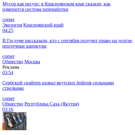
Мусор как ресурс: в Красноярском крае сказали, как
изменится система переработки
corner
Экология
Красноярский край
04:25
В Госдуме рассказали, кто с сентября получит право на долгие
ипотечные каникулы
corner
Общество
Москва
Реклама
03:54
Сербский снайпер назвал якутских бойцов сильными
стрелками
corner
Общество
Республика Саха (Якутия)
03:16