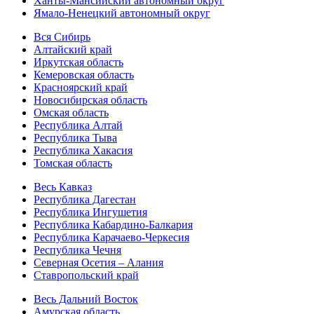
Ханты-Мансийский автономный округ
Ямало-Ненецкий автономный округ
Вся Сибирь
Алтайский край
Иркутская область
Кемеровская область
Красноярский край
Новосибирская область
Омская область
Республика Алтай
Республика Тыва
Республика Хакасия
Томская область
Весь Кавказ
Республика Дагестан
Республика Ингушетия
Республика Кабардино-Балкария
Республика Карачаево-Черкесия
Республика Чечня
Северная Осетия – Алания
Ставропольский край
Весь Дальний Восток
Амурская область