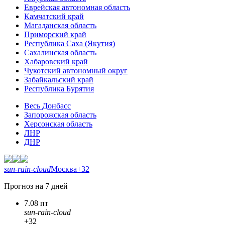
Еврейская автономная область
Камчатский край
Магаданская область
Приморский край
Республика Саха (Якутия)
Сахалинская область
Хабаровский край
Чукотский автономный округ
Забайкальский край
Республика Бурятия
Весь Донбасс
Запорожская область
Херсонская область
ЛНР
ДНР
sun-rain-cloud
Москва
+32
Прогноз на 7 дней
7.08 пт
sun-rain-cloud
+32