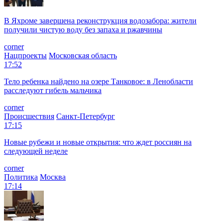
В Яхроме завершена реконструкция водозабора: жители
получили чистую воду без запаха и ржавчины
corner
Нацпроекты
Московская область
17:52
Тело ребенка найдено на озере Танковое: в Ленобласти
расследуют гибель мальчика
corner
Происшествия
Санкт-Петербург
17:15
Новые рубежи и новые открытия: что ждет россиян на
следующей неделе
corner
Политика
Москва
17:14