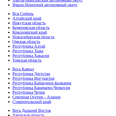
Ханты-Мансийский автономный округ
Ямало-Ненецкий автономный округ
Вся Сибирь
Алтайский край
Иркутская область
Кемеровская область
Красноярский край
Новосибирская область
Омская область
Республика Алтай
Республика Тыва
Республика Хакасия
Томская область
Весь Кавказ
Республика Дагестан
Республика Ингушетия
Республика Кабардино-Балкария
Республика Карачаево-Черкесия
Республика Чечня
Северная Осетия – Алания
Ставропольский край
Весь Дальний Восток
Амурская область