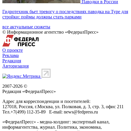
Паводки в России
Гидротехник бьет тревогу о последствиях паводка на Туре для
стройки: поймы должны стать парками
все актуальные сюжеты
© Информационное агентство «ФедералПресс»
О проекте
Реклама
Редакция
Авторизация
2007-2026 ©
Редакция «
ФедералПресс
»
Адрес для корреспонденции и посетителей:
127018
, Россия, г.
Москва
,
ул. Полковая, д. 3, стр. 3
, офис 211
Тел.
+7(499) 112-35-89
E-mail:
news@fedpress.ru
«ФедералПресс» - медиа-холдинг: экспертный канал,
информагентства, журнал. Политика, экономика,