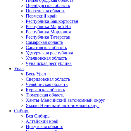
Нижегородская область
Оренбургская область
Пензенская область
Пермский край
Республика Башкортостан
Республика Марий Эл
Республика Мордовия
Республика Татарстан
Самарская область
Саратовская область
Удмуртская республика
Ульяновская область
Чувашская республика
Урал
Весь Урал
Свердловская область
Челябинская область
Курганская область
Тюменская область
Ханты-Мансийский автономный округ
Ямало-Ненецкий автономный округ
Сибирь
Вся Сибирь
Алтайский край
Иркутская область