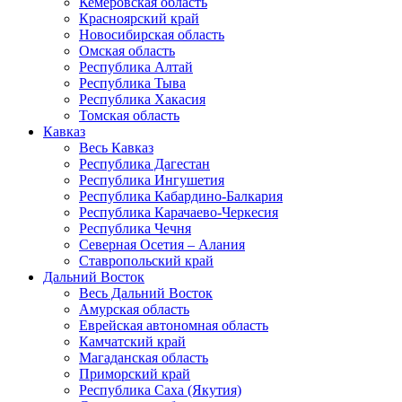
Кемеровская область
Красноярский край
Новосибирская область
Омская область
Республика Алтай
Республика Тыва
Республика Хакасия
Томская область
Кавказ
Весь Кавказ
Республика Дагестан
Республика Ингушетия
Республика Кабардино-Балкария
Республика Карачаево-Черкесия
Республика Чечня
Северная Осетия – Алания
Ставропольский край
Дальний Восток
Весь Дальний Восток
Амурская область
Еврейская автономная область
Камчатский край
Магаданская область
Приморский край
Республика Саха (Якутия)