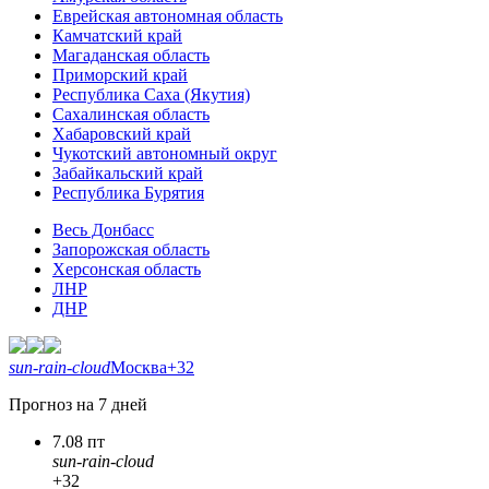
Еврейская автономная область
Камчатский край
Магаданская область
Приморский край
Республика Саха (Якутия)
Сахалинская область
Хабаровский край
Чукотский автономный округ
Забайкальский край
Республика Бурятия
Весь Донбасс
Запорожская область
Херсонская область
ЛНР
ДНР
sun-rain-cloud
Москва
+32
Прогноз на 7 дней
7.08 пт
sun-rain-cloud
+32