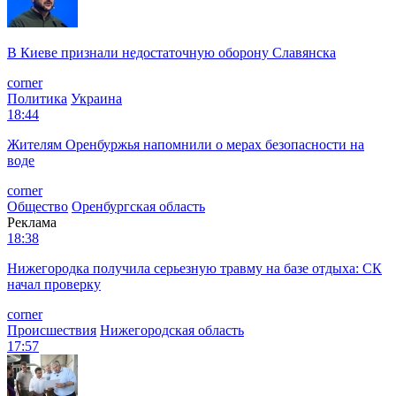
В Киеве признали недостаточную оборону Славянска
corner
Политика
Украина
18:44
Жителям Оренбуржья напомнили о мерах безопасности на
воде
corner
Общество
Оренбургская область
Реклама
18:38
Нижегородка получила серьезную травму на базе отдыха: СК
начал проверку
corner
Происшествия
Нижегородская область
17:57