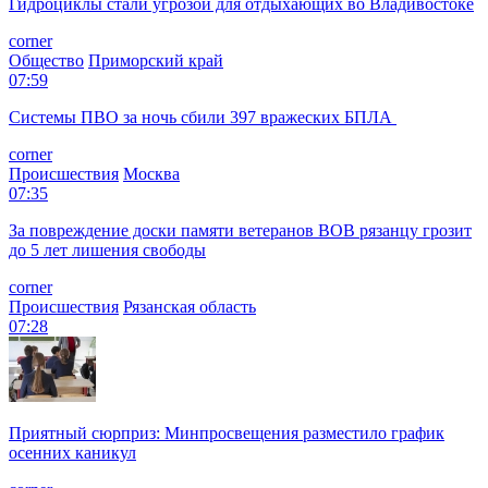
Гидроциклы стали угрозой для отдыхающих во Владивостоке
corner
Общество
Приморский край
07:59
Системы ПВО за ночь сбили 397 вражеских БПЛА
corner
Происшествия
Москва
07:35
За повреждение доски памяти ветеранов ВОВ рязанцу грозит
до 5 лет лишения свободы
corner
Происшествия
Рязанская область
07:28
Приятный сюрприз: Минпросвещения разместило график
осенних каникул