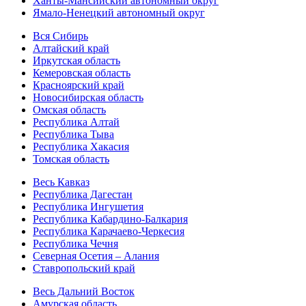
Ханты-Мансийский автономный округ
Ямало-Ненецкий автономный округ
Вся Сибирь
Алтайский край
Иркутская область
Кемеровская область
Красноярский край
Новосибирская область
Омская область
Республика Алтай
Республика Тыва
Республика Хакасия
Томская область
Весь Кавказ
Республика Дагестан
Республика Ингушетия
Республика Кабардино-Балкария
Республика Карачаево-Черкесия
Республика Чечня
Северная Осетия – Алания
Ставропольский край
Весь Дальний Восток
Амурская область