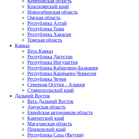
Кемеровская область
Красноярский край
Новосибирская область
Омская область
Республика Алтай
Республика Тыва
Республика Хакасия
Томская область
Кавказ
Весь Кавказ
Республика Дагестан
Республика Ингушетия
Республика Кабардино-Балкария
Республика Карачаево-Черкесия
Республика Чечня
Северная Осетия – Алания
Ставропольский край
Дальний Восток
Весь Дальний Восток
Амурская область
Еврейская автономная область
Камчатский край
Магаданская область
Приморский край
Республика Саха (Якутия)