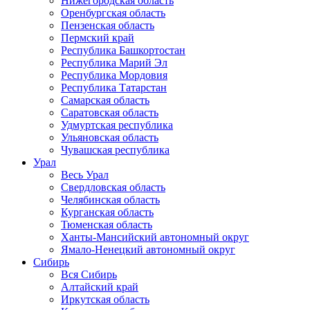
Нижегородская область
Оренбургская область
Пензенская область
Пермский край
Республика Башкортостан
Республика Марий Эл
Республика Мордовия
Республика Татарстан
Самарская область
Саратовская область
Удмуртская республика
Ульяновская область
Чувашская республика
Урал
Весь Урал
Свердловская область
Челябинская область
Курганская область
Тюменская область
Ханты-Мансийский автономный округ
Ямало-Ненецкий автономный округ
Сибирь
Вся Сибирь
Алтайский край
Иркутская область