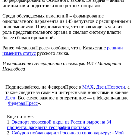
по реформированию Основного закона. Ее задача – анализ
инициатив и подготовка конкретных поправок.
Среди обсуждаемых изменений – формирование
однопалатного парламента из 145 депутатов с расширенными
полномочиями. Предполагается, что новая модель усилит
роль представительного органа и сделает систему власти
более сбалансированной.
Ранее «ФедералПресс» сообщал, что в Казахстане
решили
изменить статус
русского языка.
Изображение сгенерировано с помощью ИИ / Маргарита
Неклюдова
Подписывайтесь на ФедералПресс в
МАХ
,
Дзен.Новости
, а
также следите за самыми интересными новостями в канале
Дзен
. Все самое важное и оперативное — в telegram-канале
«
ФедералПресс
».
Еще по теме:
1.
Экспорт лососевой икры из России вырос на 34
процента: раскрыта география поставок
2.
Сабуров поблагодарил Россию за свою карьеру: «Мой