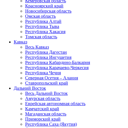
Кемеровская область
Красноярский край
Новосибирская область
Омская область
Республика Алтай
Республика Тыва
Республика Хакасия
Томская область
Кавказ
Весь Кавказ
Республика Дагестан
Республика Ингушетия
Республика Кабардино-Балкария
Республика Карачаево-Черкесия
Республика Чечня
Северная Осетия – Алания
Ставропольский край
Дальний Восток
Весь Дальний Восток
Амурская область
Еврейская автономная область
Камчатский край
Магаданская область
Приморский край
Республика Саха (Якутия)