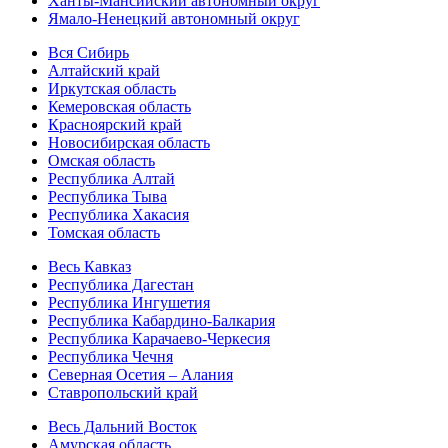
Ханты-Мансийский автономный округ
Ямало-Ненецкий автономный округ
Вся Сибирь
Алтайский край
Иркутская область
Кемеровская область
Красноярский край
Новосибирская область
Омская область
Республика Алтай
Республика Тыва
Республика Хакасия
Томская область
Весь Кавказ
Республика Дагестан
Республика Ингушетия
Республика Кабардино-Балкария
Республика Карачаево-Черкесия
Республика Чечня
Северная Осетия – Алания
Ставропольский край
Весь Дальний Восток
Амурская область