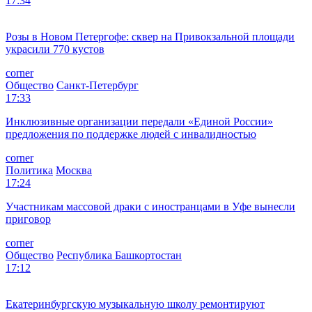
17:34
Розы в Новом Петергофе: сквер на Привокзальной площади
украсили 770 кустов
corner
Общество
Санкт-Петербург
17:33
Инклюзивные организации передали «Единой России»
предложения по поддержке людей с инвалидностью
corner
Политика
Москва
17:24
Участникам массовой драки с иностранцами в Уфе вынесли
приговор
corner
Общество
Республика Башкортостан
17:12
Екатеринбургскую музыкальную школу ремонтируют