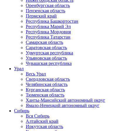
Нижегородская область
Оренбургская область
Пензенская область
Пермский край
Республика Башкортостан
Республика Марий Эл
Республика Мордовия
Республика Татарстан
Самарская область
Саратовская область
Удмуртская республика
Ульяновская область
Чувашская республика
Урал
Весь Урал
Свердловская область
Челябинская область
Курганская область
Тюменская область
Ханты-Мансийский автономный округ
Ямало-Ненецкий автономный округ
Сибирь
Вся Сибирь
Алтайский край
Иркутская область