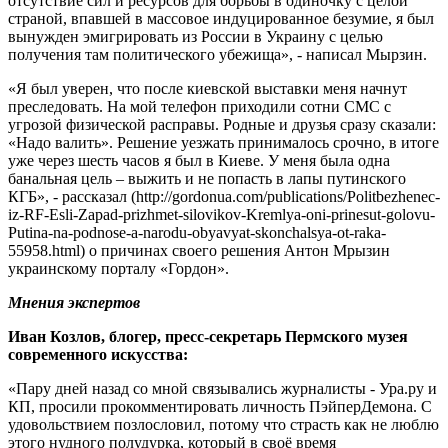
отсутствие сил и ресурсов для борьбы в одиночку с целой
страной, впавшей в массовое индуцированное безумие, я был
вынужден эмигрировать из России в Украину с целью
получения там политического убежища», - написал Мырзин.
«Я был уверен, что после киевской выставки меня начнут
преследовать. На мой телефон приходили сотни СМС с
угрозой физической расправы. Родные и друзья сразу сказали:
«Надо валить». Решение уезжать принималось срочно, в итоге
уже через шесть часов я был в Киеве. У меня была одна
банальная цель – выжить и не попасть в лапы путинского
КГБ», - рассказал (http://gordonua.com/publications/Politbezhenec-
iz-RF-Esli-Zapad-prizhmet-silovikov-Kremlya-oni-prinesut-golovu-
Putina-na-podnose-a-narodu-obyavyat-skonchalsya-ot-raka-
55958.html) о причинах своего решения Антон Мрызин
украинскому порталу «Гордон».
Мнения экспертов
Иван Козлов, блогер, пресс-секретарь Пермского музея
современного искусства:
«Пару дней назад со мной связывались журналисты - Ура.ру и
КП, просили прокомментировать личность ПэйперДемона. С
удовольствием позлословил, потому что страсть как не люблю
этого нудного полудурка, который в своё время