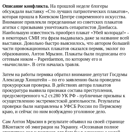
Описание конфликта.
На прошлой неделе блогеры
обсуждали выставку «Сто лучших патриотических плакатов»,
которая прошла в Киевском Центре современного искусства.
Внимание привлекли переделанные из советских плакатов
агитки с призывами уничтожать сепаратистов Донбасса.
Наибольшую известность приобрел плакат «Убей колорада!» -
в некоторых СМИ эта фраза выдавалась даже за название всей
выставки. Довольно быстро выяснилось, что автором большей
части провокационных плакатов оказался пермяк, эколог по
образованию, Антон Мрызин. Плакаты были подписаны его
сетевым ником – Paperdaemon, по которому его и
«вычислили». В сети началась травля.
Затем на работы пермяка обратил внимание депутат Госдумы
Александр Хинштейн – по его заявлению была проведена
прокурорская проверка. В действиях автора плакатов
прокуратура выявила признаки состава преступления,
предусмотренного ч.2 ст.280 УК РФ - публичные призывы к
осуществлению экстремистской деятельности. Результаты
проверки были направлены в УФСБ России по Пермскому
краю, и сейчас по ним возбуждено уголовное дело.
Сам Антон Мрызин в результате объявил на своей странице
ВКонтакте об эмиграции на Украину. «Осознавая полное