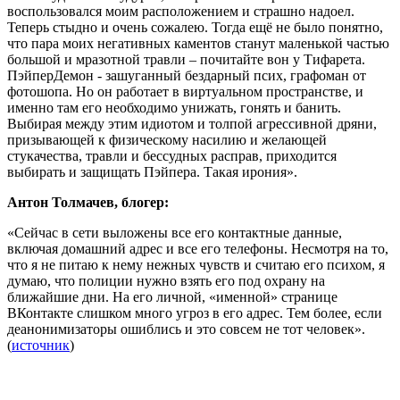
воспользовался моим расположением и страшно надоел.
Теперь стыдно и очень сожалею. Тогда ещё не было понятно,
что пара моих негативных каментов станут маленькой частью
большой и мразотной травли – почитайте вон у Тифарета.
ПэйперДемон - зашуганный бездарный псих, графоман от
фотошопа. Но он работает в виртуальном пространстве, и
именно там его необходимо унижать, гонять и банить.
Выбирая между этим идиотом и толпой агрессивной дряни,
призывающей к физическому насилию и желающей
стукачества, травли и бессудных расправ, приходится
выбирать и защищать Пэйпера. Такая ирония».
Антон Толмачев, блогер:
«Сейчас в сети выложены все его контактные данные,
включая домашний адрес и все его телефоны. Несмотря на то,
что я не питаю к нему нежных чувств и считаю его психом, я
думаю, что полиции нужно взять его под охрану на
ближайшие дни. На его личной, «именной» странице
ВКонтакте слишком много угроз в его адрес. Тем более, если
деанонимизаторы ошиблись и это совсем не тот человек».
(
источник
)