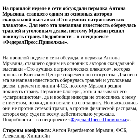
На прошлой неделе в сети обсуждали пермяка Антона
Мрызина, ставшего одним из основных авторов
скандальной выставки «Сто лучших патриотических
плакатов». Для него эта внезапная известность обернулась
травлей и уголовным делом, поэтому Мрызин решил
покинуть страну. Подробности – в спецпроекте
«ФедералПресс.Приволжье».
На прошлой неделе в сети обсуждали пермяка Антона
Мрызина, ставшего одним из основных авторов скандальной
выставки «Сто лучших патриотических плакатов», которая
прошла в Киевском Центре современного искусства. Для него
эта внезапная известность обернулась травлей и уголовным
делом, причем по линии ФСБ, поэтому Мрызин решил
покинуть страну. Пермские блогеры, хоть и называют его
«ультранацистом», да и вообще никогда не относились к нему
с пиететом, неожиданно встали на его защиту. Но высказались
они не против сетевой травли, а против физической расправы,
которая ему, судя по всему, действительно угрожала.
Подробности – в спецпроекте «
ФедералПресс.Приволжье
».
Стороны конфликта
: Антон Paperdaemon Мрызин, ФСБ,
Александр Хинштейн