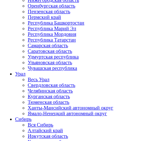
Нижегородская область
Оренбургская область
Пензенская область
Пермский край
Республика Башкортостан
Республика Марий Эл
Республика Мордовия
Республика Татарстан
Самарская область
Саратовская область
Удмуртская республика
Ульяновская область
Чувашская республика
Урал
Весь Урал
Свердловская область
Челябинская область
Курганская область
Тюменская область
Ханты-Мансийский автономный округ
Ямало-Ненецкий автономный округ
Сибирь
Вся Сибирь
Алтайский край
Иркутская область