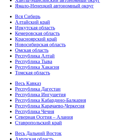
Ханты-Мансийский автономный округ
Ямало-Ненецкий автономный округ
Вся Сибирь
Алтайский край
Иркутская область
Кемеровская область
Красноярский край
Новосибирская область
Омская область
Республика Алтай
Республика Тыва
Республика Хакасия
Томская область
Весь Кавказ
Республика Дагестан
Республика Ингушетия
Республика Кабардино-Балкария
Республика Карачаево-Черкесия
Республика Чечня
Северная Осетия – Алания
Ставропольский край
Весь Дальний Восток
Амурская область