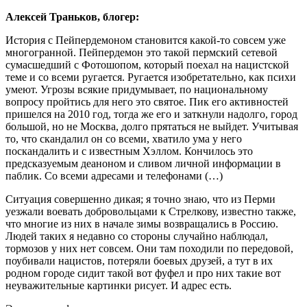
Алексей Траньков, блогер:
История с Пейпердемоном становится какой-то совсем уже
многогранной. Пейпердемон это такой пермский сетевой
сумасшедший с Фотошопом, который поехал на нацистской
теме и со всеми ругается. Ругается изобретательно, как психи
умеют. Угрозы всякие придумывает, по национальному
вопросу пройтись для него это святое. Пик его активностей
пришелся на 2010 год, тогда же его и заткнули надолго, город
большой, но не Москва, долго прятаться не выйдет. Учитывая
то, что скандалил он со всеми, хватило ума у него
поскандалить и с известным Хэллом. Кончилось это
предсказуемым деаноном и сливом личной информации в
паблик. Со всеми адресами и телефонами (…)
Ситуация совершенно дикая; я точно знаю, что из Перми
уезжали воевать добровольцами к Стрелкову, известно также,
что многие из них в начале зимы возвращались в Россию.
Людей таких я недавно со стороны случайно наблюдал,
тормозов у них нет совсем. Они там походили по передовой,
поубивали нацистов, потеряли боевых друзей, а тут в их
родном городе сидит такой вот фуфел и про них такие вот
неуважительные картинки рисует. И адрес есть.