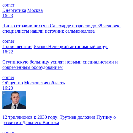
corner
Энергетика
Москва
16:23
Число отравившихся в Салехарде возросло до 38 человек:
специалисты нашли источник сальмонеллеза
corner
Происшествия
Ямало-Ненецкий автономный округ
16:22
Ступинскую больницу усилят новыми специалистами и
современным оборудованием
corner
Общество
Московская область
16:20
12 триллионов к 2030 году: Трутнев доложил Путину о
развитии Дальнего Востока
corner