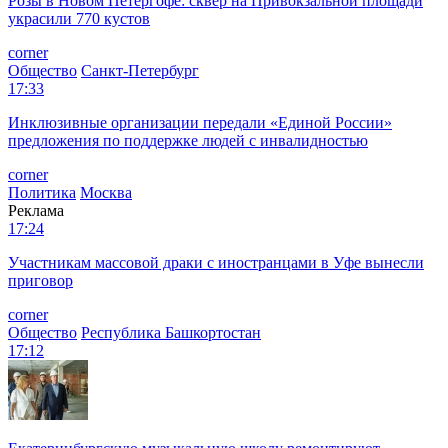
Розы в Новом Петергофе: сквер на Привокзальной площади
украсили 770 кустов
corner
Общество
Санкт-Петербург
17:33
Инклюзивные организации передали «Единой России»
предложения по поддержке людей с инвалидностью
corner
Политика
Москва
Реклама
17:24
Участникам массовой драки с иностранцами в Уфе вынесли
приговор
corner
Общество
Республика Башкортостан
17:12