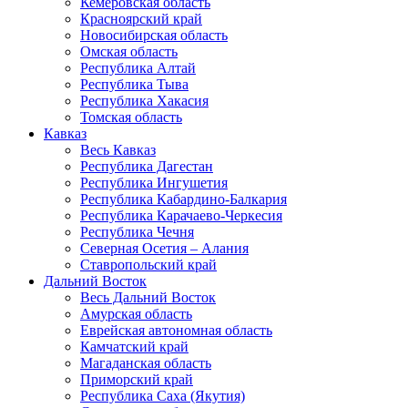
Кемеровская область
Красноярский край
Новосибирская область
Омская область
Республика Алтай
Республика Тыва
Республика Хакасия
Томская область
Кавказ
Весь Кавказ
Республика Дагестан
Республика Ингушетия
Республика Кабардино-Балкария
Республика Карачаево-Черкесия
Республика Чечня
Северная Осетия – Алания
Ставропольский край
Дальний Восток
Весь Дальний Восток
Амурская область
Еврейская автономная область
Камчатский край
Магаданская область
Приморский край
Республика Саха (Якутия)