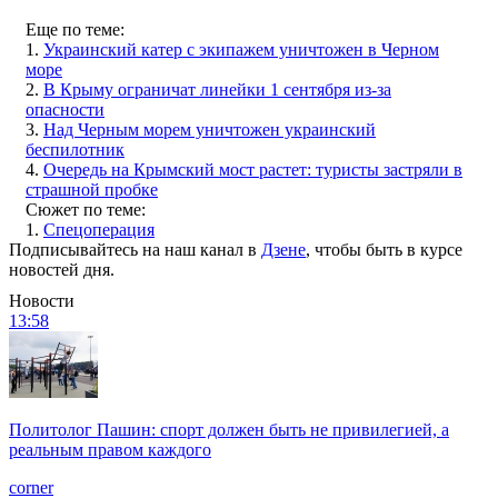
Еще по теме:
1.
Украинский катер с экипажем уничтожен в Черном
море
2.
В Крыму ограничат линейки 1 сентября из-за
опасности
3.
Над Черным морем уничтожен украинский
беспилотник
4.
Очередь на Крымский мост растет: туристы застряли в
страшной пробке
Сюжет по теме:
1.
Спецоперация
Подписывайтесь на наш канал в
Дзене
, чтобы быть в курсе
новостей дня.
Новости
13:58
Политолог Пашин: спорт должен быть не привилегией, а
реальным правом каждого
corner