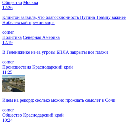
Общество
Москва
12:26
Клинтон заявила, что благосклонность Путина Трампу важнее
Нобелевской премии мира
corner
Политика
Северная Америка
12:19
В Геленджике из-за угрозы БПЛА закрыты все пляжи
corner
Происшествия
Краснодарский край
11:25
Идем на рекорд: сколько можно прождать самолет в Сочи
corner
Общество
Краснодарский край
10:24