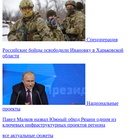
Спецоперация
Российские бойцы освободили Ивановку в Харьковской
области
Национальные
проекты
Павел Малков назвал Южный обход Рязани одним из
ключевых инфраструктурных проектов региона
все актуальные сюжеты