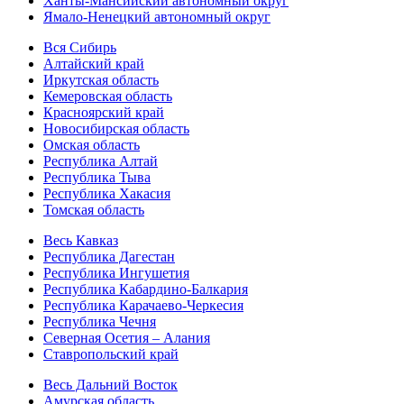
Ханты-Мансийский автономный округ
Ямало-Ненецкий автономный округ
Вся Сибирь
Алтайский край
Иркутская область
Кемеровская область
Красноярский край
Новосибирская область
Омская область
Республика Алтай
Республика Тыва
Республика Хакасия
Томская область
Весь Кавказ
Республика Дагестан
Республика Ингушетия
Республика Кабардино-Балкария
Республика Карачаево-Черкесия
Республика Чечня
Северная Осетия – Алания
Ставропольский край
Весь Дальний Восток
Амурская область