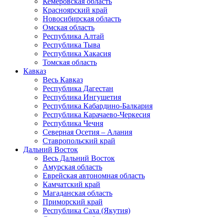
Кемеровская область
Красноярский край
Новосибирская область
Омская область
Республика Алтай
Республика Тыва
Республика Хакасия
Томская область
Кавказ
Весь Кавказ
Республика Дагестан
Республика Ингушетия
Республика Кабардино-Балкария
Республика Карачаево-Черкесия
Республика Чечня
Северная Осетия – Алания
Ставропольский край
Дальний Восток
Весь Дальний Восток
Амурская область
Еврейская автономная область
Камчатский край
Магаданская область
Приморский край
Республика Саха (Якутия)