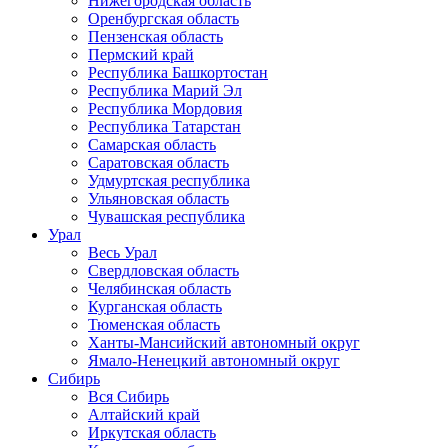
Нижегородская область
Оренбургская область
Пензенская область
Пермский край
Республика Башкортостан
Республика Марий Эл
Республика Мордовия
Республика Татарстан
Самарская область
Саратовская область
Удмуртская республика
Ульяновская область
Чувашская республика
Урал
Весь Урал
Свердловская область
Челябинская область
Курганская область
Тюменская область
Ханты-Мансийский автономный округ
Ямало-Ненецкий автономный округ
Сибирь
Вся Сибирь
Алтайский край
Иркутская область