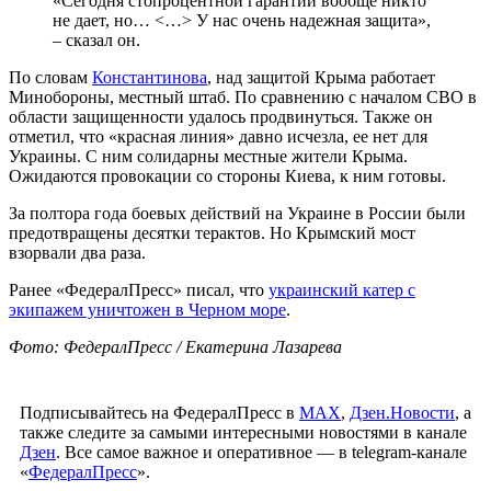
«Сегодня стопроцентной гарантии вообще никто
не дает, но… <…> У нас очень надежная защита»,
– сказал он.
По словам
Константинова
, над защитой Крыма работает
Минобороны, местный штаб. По сравнению с началом СВО в
области защищенности удалось продвинуться. Также он
отметил, что «красная линия» давно исчезла, ее нет для
Украины. С ним солидарны местные жители Крыма.
Ожидаются провокации со стороны Киева, к ним готовы.
За полтора года боевых действий на Украине в России были
предотвращены десятки терактов. Но Крымский мост
взорвали два раза.
Ранее «ФедералПресс» писал, что
украинский катер с
экипажем уничтожен в Черном море
.
Фото: ФедералПресс / Екатерина Лазарева
Подписывайтесь на ФедералПресс в
МАХ
,
Дзен.Новости
, а
также следите за самыми интересными новостями в канале
Дзен
. Все самое важное и оперативное — в telegram-канале
«
ФедералПресс
».