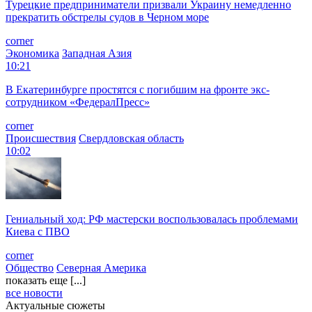
Турецкие предприниматели призвали Украину немедленно
прекратить обстрелы судов в Черном море
corner
Экономика
Западная Азия
10:21
В Екатеринбурге простятся с погибшим на фронте экс-
сотрудником «ФедералПресс»
corner
Происшествия
Свердловская область
10:02
Гениальный ход: РФ мастерски воспользовалась проблемами
Киева с ПВО
corner
Общество
Северная Америка
показать еще [...]
все новости
Актуальные сюжеты