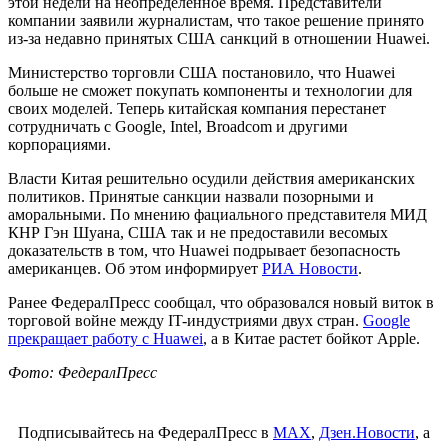
этой недели на неопределенное время. Представители
компании заявили журналистам, что такое решение принято
из-за недавно принятых США санкций в отношении Huawei.
Министерство торговли США постановило, что Huawei
больше не сможет покупать компоненты и технологии для
своих моделей. Теперь китайская компания перестанет
сотрудничать с Google, Intel, Broadcom и другими
корпорациями.
Власти Китая решительно осудили действия американских
политиков. Принятые санкции назвали позорными и
аморальными. По мнению фациального представителя МИД
КНР Гэн Шуана, США так и не предоставили весомых
доказательств в том, что Huawei подрывает безопасность
американцев. Об этом информирует
РИА Новости
.
Ранее ФедералПресс сообщал, что образовался новый виток в
торговой войне между IT-индустриями двух стран.
Google
прекращает работу с Huawei
, а в Китае растет бойкот Apple.
Фото: ФедералПресс
Подписывайтесь на ФедералПресс в
МАХ
,
Дзен.Новости
, а