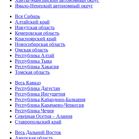
Ханты-Мансийский автономный округ
Ямало-Ненецкий автономный округ
Вся Сибирь
Алтайский край
Иркутская область
Кемеровская область
Красноярский край
Новосибирская область
Омская область
Республика Алтай
Республика Тыва
Республика Хакасия
Томская область
Весь Кавказ
Республика Дагестан
Республика Ингушетия
Республика Кабардино-Балкария
Республика Карачаево-Черкесия
Республика Чечня
Северная Осетия – Алания
Ставропольский край
Весь Дальний Восток
Амурская область