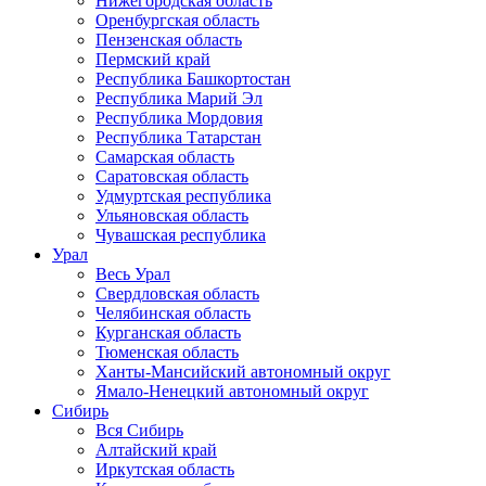
Нижегородская область
Оренбургская область
Пензенская область
Пермский край
Республика Башкортостан
Республика Марий Эл
Республика Мордовия
Республика Татарстан
Самарская область
Саратовская область
Удмуртская республика
Ульяновская область
Чувашская республика
Урал
Весь Урал
Свердловская область
Челябинская область
Курганская область
Тюменская область
Ханты-Мансийский автономный округ
Ямало-Ненецкий автономный округ
Сибирь
Вся Сибирь
Алтайский край
Иркутская область