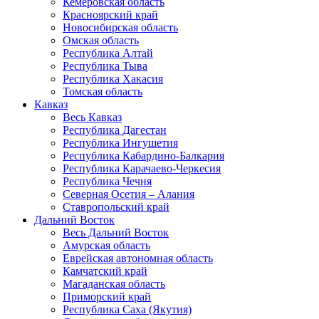
Кемеровская область
Красноярский край
Новосибирская область
Омская область
Республика Алтай
Республика Тыва
Республика Хакасия
Томская область
Кавказ
Весь Кавказ
Республика Дагестан
Республика Ингушетия
Республика Кабардино-Балкария
Республика Карачаево-Черкесия
Республика Чечня
Северная Осетия – Алания
Ставропольский край
Дальний Восток
Весь Дальний Восток
Амурская область
Еврейская автономная область
Камчатский край
Магаданская область
Приморский край
Республика Саха (Якутия)