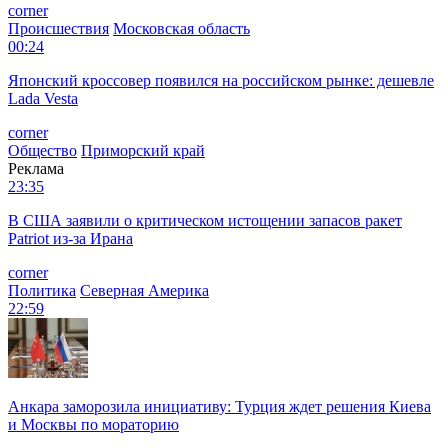
corner
Происшествия
Московская область
00:24
Японский кроссовер появился на российском рынке: дешевле
Lada Vesta
corner
Общество
Приморский край
Реклама
23:35
В США заявили о критическом истощении запасов ракет
Patriot из-за Ирана
corner
Политика
Северная Америка
22:59
Анкара заморозила инициативу: Турция ждет решения Киева
и Москвы по мораторию