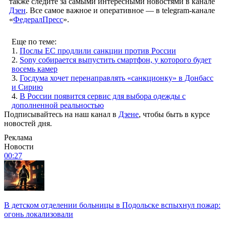
также следите за самыми интересными новостями в канале
Дзен
. Все самое важное и оперативное — в telegram-канале
«
ФедералПресс
».
Еще по теме:
1.
Послы ЕС продлили санкции против России
2.
Sony собирается выпустить смартфон, у которого будет
восемь камер
3.
Госдума хочет перенаправлять «санкционку» в Донбасс
и Сирию
4.
В России появится сервис для выбора одежды с
дополненной реальностью
Подписывайтесь на наш канал в
Дзене
, чтобы быть в курсе
новостей дня.
Реклама
Новости
00:27
В детском отделении больницы в Подольске вспыхнул пожар:
огонь локализовали