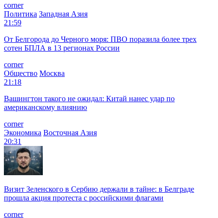
corner
Политика
Западная Азия
21:59
От Белгорода до Черного моря: ПВО поразила более трех
сотен БПЛА в 13 регионах России
corner
Общество
Москва
21:18
Вашингтон такого не ожидал: Китай нанес удар по
американскому влиянию
corner
Экономика
Восточная Азия
20:31
Визит Зеленского в Сербию держали в тайне: в Белграде
прошла акция протеста с российскими флагами
corner