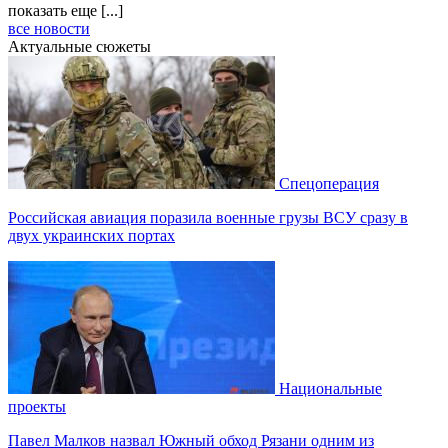
показать еще [...]
все новости
Актуальные сюжеты
Спецоперация
Российская авиация поразила военные грузы ВСУ сразу в
двух украинских портах
Национальные
проекты
Павел Малков назвал Южный обход Рязани одним из