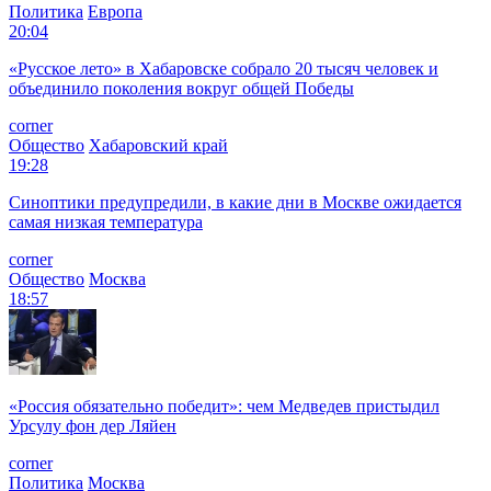
Политика
Европа
20:04
«Русское лето» в Хабаровске собрало 20 тысяч человек и
объединило поколения вокруг общей Победы
corner
Общество
Хабаровский край
19:28
Синоптики предупредили, в какие дни в Москве ожидается
самая низкая температура
corner
Общество
Москва
18:57
«Россия обязательно победит»: чем Медведев пристыдил
Урсулу фон дер Ляйен
corner
Политика
Москва