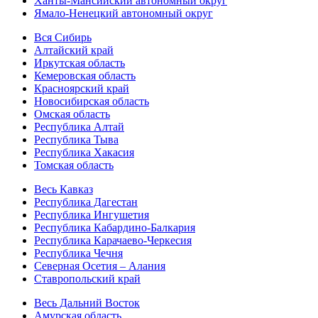
Ханты-Мансийский автономный округ
Ямало-Ненецкий автономный округ
Вся Сибирь
Алтайский край
Иркутская область
Кемеровская область
Красноярский край
Новосибирская область
Омская область
Республика Алтай
Республика Тыва
Республика Хакасия
Томская область
Весь Кавказ
Республика Дагестан
Республика Ингушетия
Республика Кабардино-Балкария
Республика Карачаево-Черкесия
Республика Чечня
Северная Осетия – Алания
Ставропольский край
Весь Дальний Восток
Амурская область