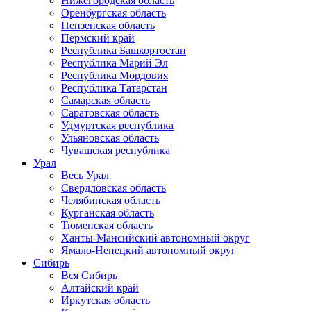
Нижегородская область
Оренбургская область
Пензенская область
Пермский край
Республика Башкортостан
Республика Марий Эл
Республика Мордовия
Республика Татарстан
Самарская область
Саратовская область
Удмуртская республика
Ульяновская область
Чувашская республика
Урал
Весь Урал
Свердловская область
Челябинская область
Курганская область
Тюменская область
Ханты-Мансийский автономный округ
Ямало-Ненецкий автономный округ
Сибирь
Вся Сибирь
Алтайский край
Иркутская область