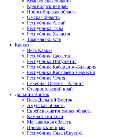
Кемеровская область
Красноярский край
Новосибирская область
Омская область
Республика Алтай
Республика Тыва
Республика Хакасия
Томская область
Кавказ
Весь Кавказ
Республика Дагестан
Республика Ингушетия
Республика Кабардино-Балкария
Республика Карачаево-Черкесия
Республика Чечня
Северная Осетия – Алания
Ставропольский край
Дальний Восток
Весь Дальний Восток
Амурская область
Еврейская автономная область
Камчатский край
Магаданская область
Приморский край
Республика Саха (Якутия)