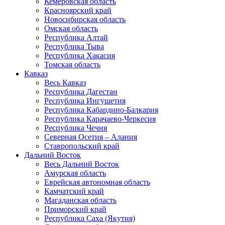
Кемеровская область
Красноярский край
Новосибирская область
Омская область
Республика Алтай
Республика Тыва
Республика Хакасия
Томская область
Кавказ
Весь Кавказ
Республика Дагестан
Республика Ингушетия
Республика Кабардино-Балкария
Республика Карачаево-Черкесия
Республика Чечня
Северная Осетия – Алания
Ставропольский край
Дальний Восток
Весь Дальний Восток
Амурская область
Еврейская автономная область
Камчатский край
Магаданская область
Приморский край
Республика Саха (Якутия)