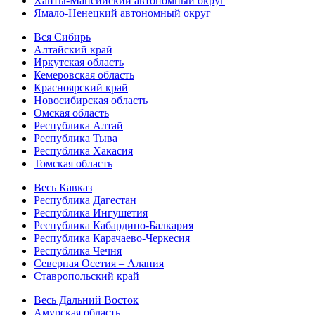
Ханты-Мансийский автономный округ
Ямало-Ненецкий автономный округ
Вся Сибирь
Алтайский край
Иркутская область
Кемеровская область
Красноярский край
Новосибирская область
Омская область
Республика Алтай
Республика Тыва
Республика Хакасия
Томская область
Весь Кавказ
Республика Дагестан
Республика Ингушетия
Республика Кабардино-Балкария
Республика Карачаево-Черкесия
Республика Чечня
Северная Осетия – Алания
Ставропольский край
Весь Дальний Восток
Амурская область