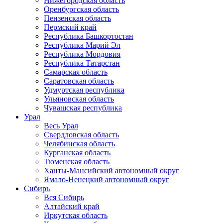
Нижегородская область
Оренбургская область
Пензенская область
Пермский край
Республика Башкортостан
Республика Марий Эл
Республика Мордовия
Республика Татарстан
Самарская область
Саратовская область
Удмуртская республика
Ульяновская область
Чувашская республика
Урал
Весь Урал
Свердловская область
Челябинская область
Курганская область
Тюменская область
Ханты-Мансийский автономный округ
Ямало-Ненецкий автономный округ
Сибирь
Вся Сибирь
Алтайский край
Иркутская область