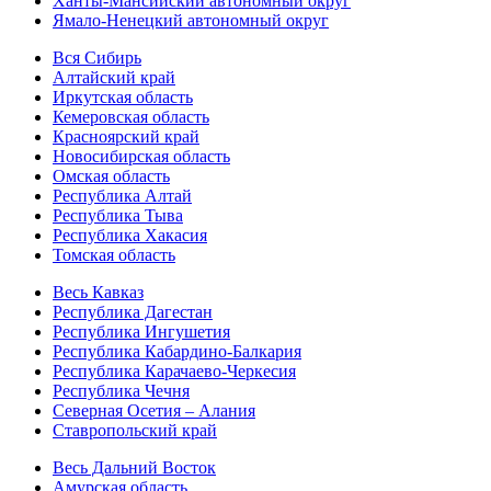
Ханты-Мансийский автономный округ
Ямало-Ненецкий автономный округ
Вся Сибирь
Алтайский край
Иркутская область
Кемеровская область
Красноярский край
Новосибирская область
Омская область
Республика Алтай
Республика Тыва
Республика Хакасия
Томская область
Весь Кавказ
Республика Дагестан
Республика Ингушетия
Республика Кабардино-Балкария
Республика Карачаево-Черкесия
Республика Чечня
Северная Осетия – Алания
Ставропольский край
Весь Дальний Восток
Амурская область