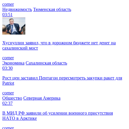
corner
Недвижимость
Тюменская область
03:51
Хуснуллин заявил, что в дорожном бюджете нет денег на
сахалинский мост
corner
Экономика
Сахалинская область
03:30
Рост цен заставил Пентагон пересмотреть закупки ракет для
Patriot
corner
Общество
Северная Америка
02:37
В МИД РФ заявили об усилении военного присутствия
НАТО в Арктике
corner