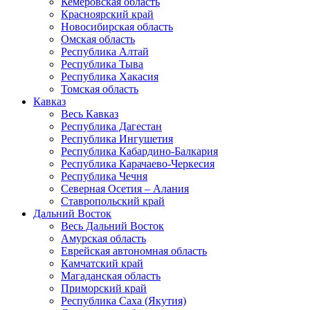
Кемеровская область
Красноярский край
Новосибирская область
Омская область
Республика Алтай
Республика Тыва
Республика Хакасия
Томская область
Кавказ
Весь Кавказ
Республика Дагестан
Республика Ингушетия
Республика Кабардино-Балкария
Республика Карачаево-Черкесия
Республика Чечня
Северная Осетия – Алания
Ставропольский край
Дальний Восток
Весь Дальний Восток
Амурская область
Еврейская автономная область
Камчатский край
Магаданская область
Приморский край
Республика Саха (Якутия)