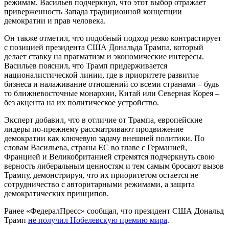
режимам. Васильев подчеркнул, что этот выбор отражает
приверженность Запада традиционной концепции
демократии и прав человека.
Он также отметил, что подобный подход резко контрастирует
с позицией президента США Дональда Трампа, который
делает ставку на прагматизм и экономические интересы.
Васильев пояснил, что Трамп придерживается
националистической линии, где в приоритете развитие
бизнеса и налаживание отношений со всеми странами – будь
то ближневосточные монархии, Китай или Северная Корея –
без акцента на их политическое устройство.
Эксперт добавил, что в отличие от Трампа, европейские
лидеры по-прежнему рассматривают продвижение
демократии как ключевую задачу внешней политики. По
словам Васильева, страны ЕС во главе с Германией,
Францией и Великобританией стремятся подчеркнуть свою
верность либеральным ценностям и тем самым бросают вызов
Трампу, демонстрируя, что их приоритетом остается не
сотрудничество с авторитарными режимами, а защита
демократических принципов.
Ранее «ФедералПресс» сообщал, что президент США Дональд
Трамп
не получил Нобелевскую премию мира
.