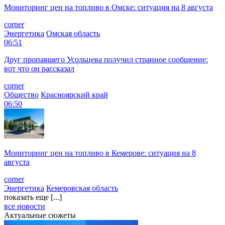
Мониторинг цен на топливо в Омске: ситуация на 8 августа
corner
Энергетика
Омская область
06:51
Друг пропавшего Усольцева получил странное сообщение:
вот что он рассказал
corner
Общество
Красноярский край
06:50
Мониторинг цен на топливо в Кемерове: ситуация на 8
августа
corner
Энергетика
Кемеровская область
показать еще [...]
все новости
Актуальные сюжеты