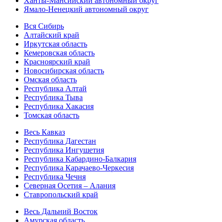
Ханты-Мансийский автономный округ
Ямало-Ненецкий автономный округ
Вся Сибирь
Алтайский край
Иркутская область
Кемеровская область
Красноярский край
Новосибирская область
Омская область
Республика Алтай
Республика Тыва
Республика Хакасия
Томская область
Весь Кавказ
Республика Дагестан
Республика Ингушетия
Республика Кабардино-Балкария
Республика Карачаево-Черкесия
Республика Чечня
Северная Осетия – Алания
Ставропольский край
Весь Дальний Восток
Амурская область