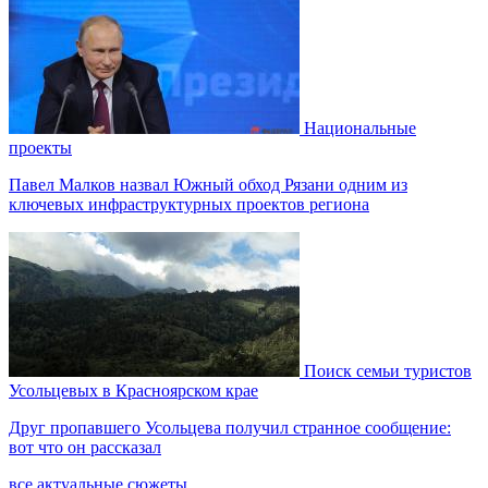
Национальные
проекты
Павел Малков назвал Южный обход Рязани одним из
ключевых инфраструктурных проектов региона
Поиск семьи туристов
Усольцевых в Красноярском крае
Друг пропавшего Усольцева получил странное сообщение:
вот что он рассказал
все актуальные сюжеты