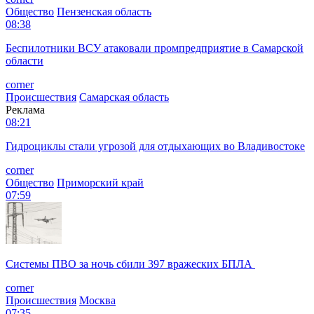
Общество
Пензенская область
08:38
Беспилотники ВСУ атаковали промпредприятие в Самарской
области
corner
Происшествия
Самарская область
Реклама
08:21
Гидроциклы стали угрозой для отдыхающих во Владивостоке
corner
Общество
Приморский край
07:59
Системы ПВО за ночь сбили 397 вражеских БПЛА
corner
Происшествия
Москва
07:35