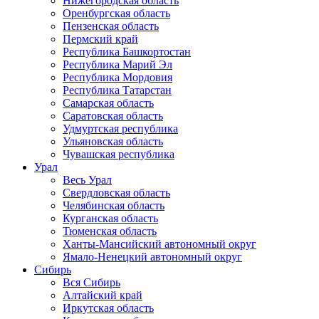
Нижегородская область
Оренбургская область
Пензенская область
Пермский край
Республика Башкортостан
Республика Марий Эл
Республика Мордовия
Республика Татарстан
Самарская область
Саратовская область
Удмуртская республика
Ульяновская область
Чувашская республика
Урал
Весь Урал
Свердловская область
Челябинская область
Курганская область
Тюменская область
Ханты-Мансийский автономный округ
Ямало-Ненецкий автономный округ
Сибирь
Вся Сибирь
Алтайский край
Иркутская область