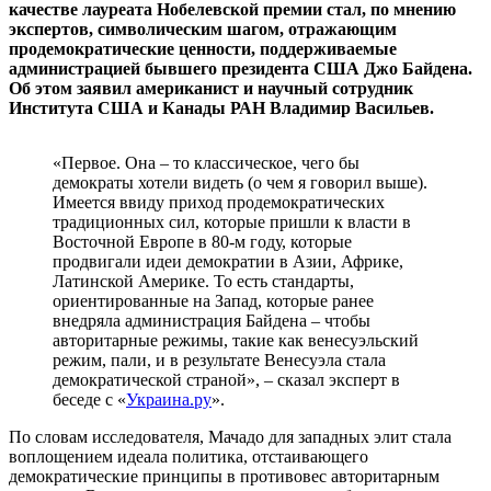
качестве лауреата Нобелевской премии стал, по мнению
экспертов, символическим шагом, отражающим
продемократические ценности, поддерживаемые
администрацией бывшего президента США Джо Байдена.
Об этом заявил американист и научный сотрудник
Института США и Канады РАН Владимир Васильев.
«Первое. Она – то классическое, чего бы
демократы хотели видеть (о чем я говорил выше).
Имеется ввиду приход продемократических
традиционных сил, которые пришли к власти в
Восточной Европе в 80-м году, которые
продвигали идеи демократии в Азии, Африке,
Латинской Америке. То есть стандарты,
ориентированные на Запад, которые ранее
внедряла администрация Байдена – чтобы
авторитарные режимы, такие как венесуэльский
режим, пали, и в результате Венесуэла стала
демократической страной», – сказал эксперт в
беседе с «
Украина.ру
».
По словам исследователя, Мачадо для западных элит стала
воплощением идеала политика, отстаивающего
демократические принципы в противовес авторитарным