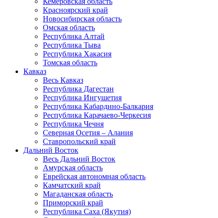
Кемеровская область
Красноярский край
Новосибирская область
Омская область
Республика Алтай
Республика Тыва
Республика Хакасия
Томская область
Кавказ
Весь Кавказ
Республика Дагестан
Республика Ингушетия
Республика Кабардино-Балкария
Республика Карачаево-Черкесия
Республика Чечня
Северная Осетия – Алания
Ставропольский край
Дальний Восток
Весь Дальний Восток
Амурская область
Еврейская автономная область
Камчатский край
Магаданская область
Приморский край
Республика Саха (Якутия)