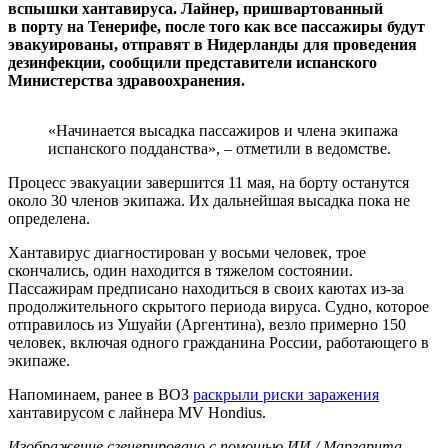
вспышки хантавируса. Лайнер, пришвартованный
в порту на Тенерифе, после того как все пассажиры будут
эвакуированы, отправят в Нидерланды для проведения
дезинфекции, сообщили представители испанского
Министерства здравоохранения.
«Начинается высадка пассажиров и члена экипажа
испанского подданства», – отметили в ведомстве.
Процесс эвакуации завершится 11 мая, на борту останутся
около 30 членов экипажа. Их дальнейшая высадка пока не
определена.
Хантавирус диагностирован у восьми человек, трое
скончались, один находится в тяжелом состоянии.
Пассажирам предписано находиться в своих каютах из-за
продолжительного скрытого периода вируса. Судно, которое
отправилось из Ушуайи (Аргентина), везло примерно 150
человек, включая одного гражданина России, работающего в
экипаже.
Напоминаем, ранее в ВОЗ
раскрыли риски заражения
хантавирусом с лайнера MV Hondius.
Изображение сгенерировано с помощью ИИ / Маргарита