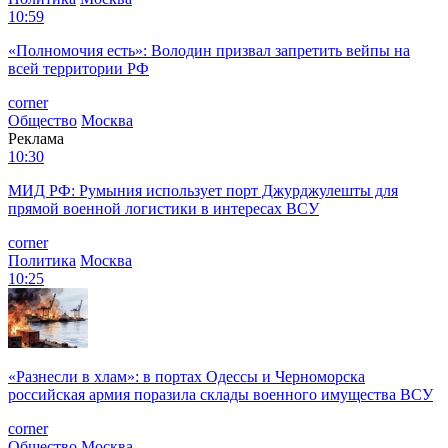
10:59
«Полномочия есть»: Володин призвал запретить вейпы на
всей территории РФ
corner
Общество
Москва
Реклама
10:30
МИД РФ: Румыния использует порт Джурджулешты для
прямой военной логистики в интересах ВСУ
corner
Политика
Москва
10:25
«Разнесли в хлам»: в портах Одессы и Черноморска
российская армия поразила склады военного имущества ВСУ
corner
Общество
Москва