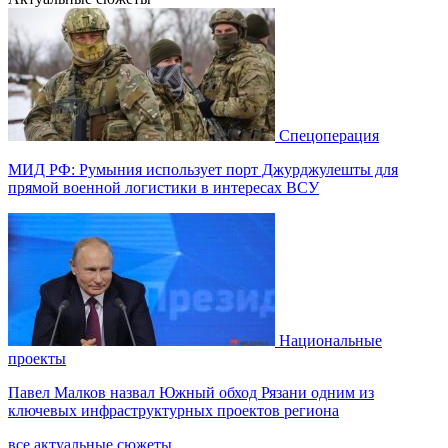
Спецоперация
МИД РФ: Румыния использует порт Джурджулешты для
прямой военной логистики в интересах ВСУ
Национальные
проекты
Павел Малков назвал Южный обход Рязани одним из
ключевых инфраструктурных проектов региона
все актуальные сюжеты