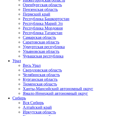
Нижегородская область
Оренбургская область
Пензенская область
Пермский край
Республика Башкортостан
Республика Марий Эл
Республика Мордовия
Республика Татарстан
Самарская область
Саратовская область
Удмуртская республика
Ульяновская область
Чувашская республика
Урал
Весь Урал
Свердловская область
Челябинская область
Курганская область
Тюменская область
Ханты-Мансийский автономный округ
Ямало-Ненецкий автономный округ
Сибирь
Вся Сибирь
Алтайский край
Иркутская область