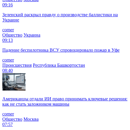
09:16
Зеленский раскрыл правду о производстве баллистики на
Украине
corner
Общество
Украина
09:13
Падение беспилотника ВСУ спровоцировало пожар в Уфе
corner
Происшествия
Республика Башкортостан
08:40
Американцы отдали ИИ право принимать ключевые решения:
как не стать заложником машины
corner
Общество
Москва
07:57