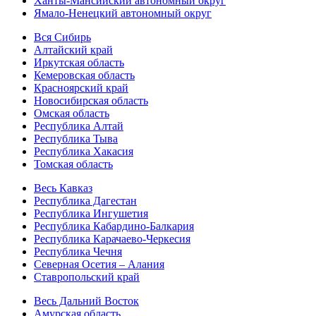
Ханты-Мансийский автономный округ
Ямало-Ненецкий автономный округ
Вся Сибирь
Алтайский край
Иркутская область
Кемеровская область
Красноярский край
Новосибирская область
Омская область
Республика Алтай
Республика Тыва
Республика Хакасия
Томская область
Весь Кавказ
Республика Дагестан
Республика Ингушетия
Республика Кабардино-Балкария
Республика Карачаево-Черкесия
Республика Чечня
Северная Осетия – Алания
Ставропольский край
Весь Дальний Восток
Амурская область