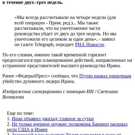
в течение двух–трех недель.
«Мы всегда рассчитывали на четыре недели (для
всей операции - Прим. ред.)... Мы также
рассчитывали, что на уничтожение части
руководства уйдет от двух до трех недель. Но мы
уничтожили его целиком за один день», - заявил
он газете Telegraph, передает
РИА Новости
.
По его словам, именно такой временной горизонт
предполагался при планировании действий, направленных на
устранение представителей высшего руководства Ирана.
Ранее «ФедералПресс» сообщал, что
Путин назвал циничным
убийство духовного лидера Ирана.
Изображение сгенерировано с помощью ИИ / Светлана
Возмилова
Еще по теме:
1.
Иран объявил джихад: главное за сутки
2.
Не только ядерное оружие: полковник Баранец раскрыл
цели США в Иране
3.
Зеленский рано радуется: Трамп находится в шаге от