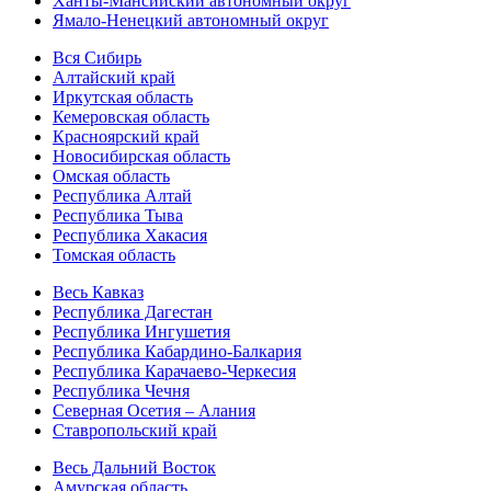
Ханты-Мансийский автономный округ
Ямало-Ненецкий автономный округ
Вся Сибирь
Алтайский край
Иркутская область
Кемеровская область
Красноярский край
Новосибирская область
Омская область
Республика Алтай
Республика Тыва
Республика Хакасия
Томская область
Весь Кавказ
Республика Дагестан
Республика Ингушетия
Республика Кабардино-Балкария
Республика Карачаево-Черкесия
Республика Чечня
Северная Осетия – Алания
Ставропольский край
Весь Дальний Восток
Амурская область