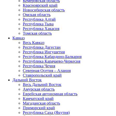
Кемеровская область
Красноярский край
Новосибирская область
Омская область
Республика Алтай
Республика Тыва
Республика Хакасия
Томская область
Кавказ
Весь Кавказ
Республика Дагестан
Республика Ингушетия
Республика Кабардино-Балкария
Республика Карачаево-Черкесия
Республика Чечня
Северная Осетия – Алания
Ставропольский край
Дальний Восток
Весь Дальний Восток
Амурская область
Еврейская автономная область
Камчатский край
Магаданская область
Приморский край
Республика Саха (Якутия)