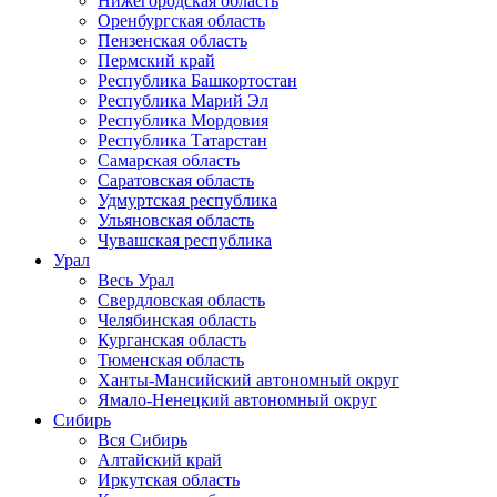
Нижегородская область
Оренбургская область
Пензенская область
Пермский край
Республика Башкортостан
Республика Марий Эл
Республика Мордовия
Республика Татарстан
Самарская область
Саратовская область
Удмуртская республика
Ульяновская область
Чувашская республика
Урал
Весь Урал
Свердловская область
Челябинская область
Курганская область
Тюменская область
Ханты-Мансийский автономный округ
Ямало-Ненецкий автономный округ
Сибирь
Вся Сибирь
Алтайский край
Иркутская область