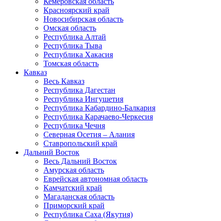
Кемеровская область
Красноярский край
Новосибирская область
Омская область
Республика Алтай
Республика Тыва
Республика Хакасия
Томская область
Кавказ
Весь Кавказ
Республика Дагестан
Республика Ингушетия
Республика Кабардино-Балкария
Республика Карачаево-Черкесия
Республика Чечня
Северная Осетия – Алания
Ставропольский край
Дальний Восток
Весь Дальний Восток
Амурская область
Еврейская автономная область
Камчатский край
Магаданская область
Приморский край
Республика Саха (Якутия)