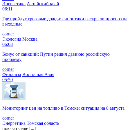
Энергетика
Алтайский край
06:11
Где пройдут грозовые дожди: синоптики раскрыли прогноз на
выходные
corner
Экология
Москва
06:03
Бонус от санкций: Путин решил давнюю российскую
проблему
corner
Финансы
Восточная Азия
05:59
Мониторинг цен на топливо в Томске: ситуация на 8 августа
corner
Энергетика
Томская область
показать еще [...]