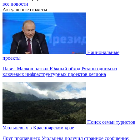
все новости
Актуальные сюжеты
Национальные
проекты
Павел Малков назвал Южный обход Рязани одним из
ключевых инфраструктурных проектов региона
Поиск семьи туристов
Усольцевых в Красноярском крае
Друг пропавшего Усольцева получил странное сообщение: