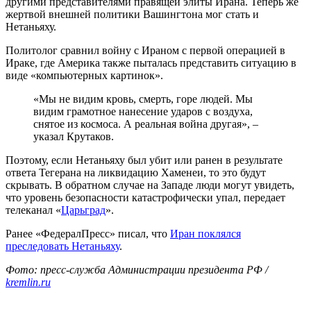
другими представителями правящей элиты Ирана. Теперь же
жертвой внешней политики Вашингтона мог стать и
Нетаньяху.
Политолог сравнил войну с Ираном с первой операцией в
Ираке, где Америка также пыталась представить ситуацию в
виде «компьютерных картинок».
«Мы не видим кровь, смерть, горе людей. Мы
видим грамотное нанесение ударов с воздуха,
снятое из космоса. А реальная война другая», –
указал Крутаков.
Поэтому, если Нетаньяху был убит или ранен в результате
ответа Тегерана на ликвидацию Хаменеи, то это будут
скрывать. В обратном случае на Западе люди могут увидеть,
что уровень безопасности катастрофически упал, передает
телеканал «
Царьград
».
Ранее «ФедералПресс» писал, что
Иран поклялся
преследовать Нетаньяху
.
Фото: пресс-служба Администрации президента РФ /
kremlin.ru