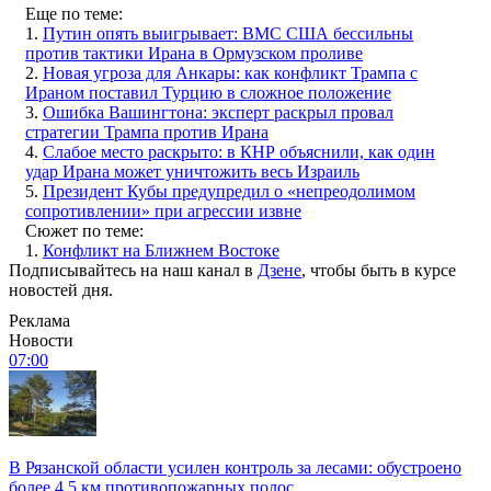
Еще по теме:
1.
Путин опять выигрывает: ВМС США бессильны
против тактики Ирана в Ормузском проливе
2.
Новая угроза для Анкары: как конфликт Трампа с
Ираном поставил Турцию в сложное положение
3.
Ошибка Вашингтона: эксперт раскрыл провал
стратегии Трампа против Ирана
4.
Слабое место раскрыто: в КНР объяснили, как один
удар Ирана может уничтожить весь Израиль
5.
Президент Кубы предупредил о «непреодолимом
сопротивлении» при агрессии извне
Сюжет по теме:
1.
Конфликт на Ближнем Востоке
Подписывайтесь на наш канал в
Дзене
, чтобы быть в курсе
новостей дня.
Реклама
Новости
07:00
В Рязанской области усилен контроль за лесами: обустроено
более 4,5 км противопожарных полос