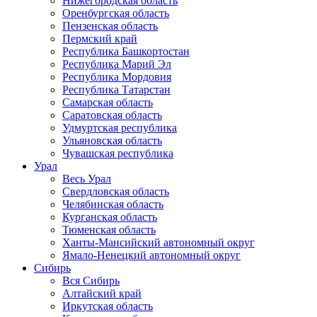
Нижегородская область
Оренбургская область
Пензенская область
Пермский край
Республика Башкортостан
Республика Марий Эл
Республика Мордовия
Республика Татарстан
Самарская область
Саратовская область
Удмуртская республика
Ульяновская область
Чувашская республика
Урал
Весь Урал
Свердловская область
Челябинская область
Курганская область
Тюменская область
Ханты-Мансийский автономный округ
Ямало-Ненецкий автономный округ
Сибирь
Вся Сибирь
Алтайский край
Иркутская область