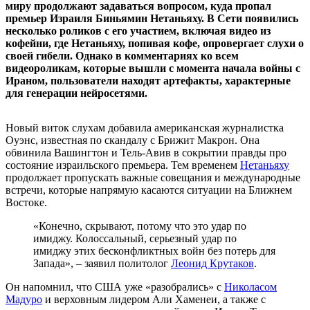
миру продолжают задаваться вопросом, куда пропал
премьер Израиля Биньямин Нетаньяху. В Сети появились
несколько роликов с его участием, включая видео из
кофейни, где Нетаньяху, попивая кофе, опровергает слухи о
своей гибели. Однако в комментариях ко всем
видеороликам, которые вышли с момента начала войны с
Ираном, пользователи находят артефакты, характерные
для генерации нейросетями.
Новый виток слухам добавила американская журналистка
Оуэнс, известная по скандалу с Брижит Макрон. Она
обвинила Вашингтон и Тель-Авив в сокрытии правды про
состояние израильского премьера. Тем временем
Нетаньяху
продолжает пропускать важные совещания и международные
встречи, которые напрямую касаются ситуации на Ближнем
Востоке.
«Конечно, скрывают, потому что это удар по
имиджу. Колоссальный, серьезный удар по
имиджу этих бесконфликтных войн без потерь для
Запада», – заявил политолог
Леонид Крутаков
.
Он напомнил, что США уже «разобрались» с
Николасом
Мадуро
и верховным лидером Али Хаменеи, а также с