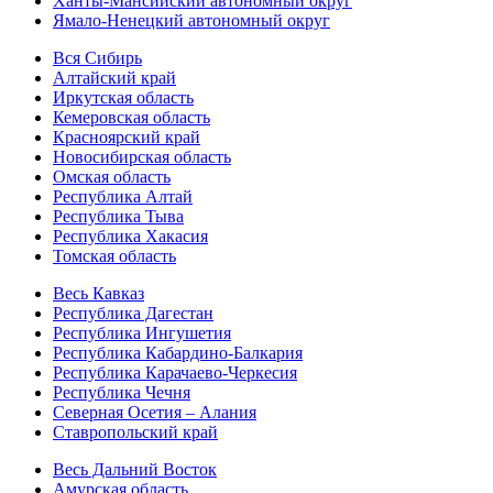
Ханты-Мансийский автономный округ
Ямало-Ненецкий автономный округ
Вся Сибирь
Алтайский край
Иркутская область
Кемеровская область
Красноярский край
Новосибирская область
Омская область
Республика Алтай
Республика Тыва
Республика Хакасия
Томская область
Весь Кавказ
Республика Дагестан
Республика Ингушетия
Республика Кабардино-Балкария
Республика Карачаево-Черкесия
Республика Чечня
Северная Осетия – Алания
Ставропольский край
Весь Дальний Восток
Амурская область