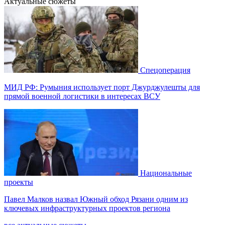
Актуальные сюжеты
Спецоперация
МИД РФ: Румыния использует порт Джурджулешты для
прямой военной логистики в интересах ВСУ
Национальные
проекты
Павел Малков назвал Южный обход Рязани одним из
ключевых инфраструктурных проектов региона