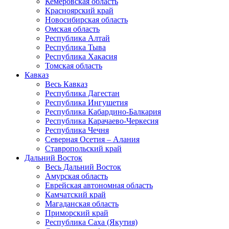
Кемеровская область
Красноярский край
Новосибирская область
Омская область
Республика Алтай
Республика Тыва
Республика Хакасия
Томская область
Кавказ
Весь Кавказ
Республика Дагестан
Республика Ингушетия
Республика Кабардино-Балкария
Республика Карачаево-Черкесия
Республика Чечня
Северная Осетия – Алания
Ставропольский край
Дальний Восток
Весь Дальний Восток
Амурская область
Еврейская автономная область
Камчатский край
Магаданская область
Приморский край
Республика Саха (Якутия)