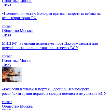
Политика
Москва
10:59
«Полномочия есть»: Володин призвал запретить вейпы на
всей территории РФ
corner
Общество
Москва
10:30
МИД РФ: Румыния использует порт Джурджулешты для
прямой военной логистики в интересах ВСУ
corner
Политика
Москва
10:25
«Разнесли в хлам»: в портах Одессы и Черноморска
российская армия поразила склады военного имущества ВСУ
corner
Общество
Москва