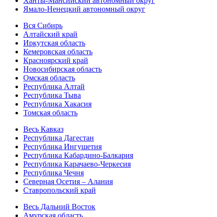
Ханты-Мансийский автономный округ
Ямало-Ненецкий автономный округ
Вся Сибирь
Алтайский край
Иркутская область
Кемеровская область
Красноярский край
Новосибирская область
Омская область
Республика Алтай
Республика Тыва
Республика Хакасия
Томская область
Весь Кавказ
Республика Дагестан
Республика Ингушетия
Республика Кабардино-Балкария
Республика Карачаево-Черкесия
Республика Чечня
Северная Осетия – Алания
Ставропольский край
Весь Дальний Восток
Амурская область