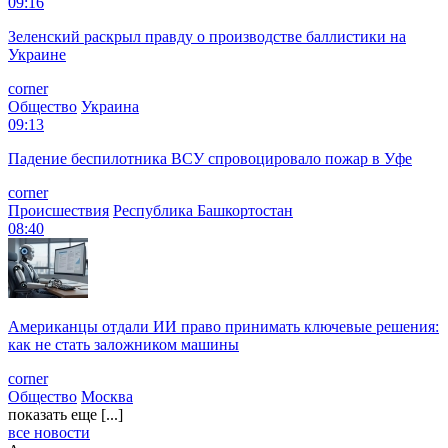
09:16
Зеленский раскрыл правду о производстве баллистики на
Украине
corner
Общество
Украина
09:13
Падение беспилотника ВСУ спровоцировало пожар в Уфе
corner
Происшествия
Республика Башкортостан
08:40
Американцы отдали ИИ право принимать ключевые решения:
как не стать заложником машины
corner
Общество
Москва
показать еще [...]
все новости