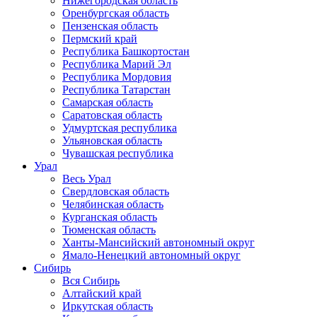
Нижегородская область
Оренбургская область
Пензенская область
Пермский край
Республика Башкортостан
Республика Марий Эл
Республика Мордовия
Республика Татарстан
Самарская область
Саратовская область
Удмуртская республика
Ульяновская область
Чувашская республика
Урал
Весь Урал
Свердловская область
Челябинская область
Курганская область
Тюменская область
Ханты-Мансийский автономный округ
Ямало-Ненецкий автономный округ
Сибирь
Вся Сибирь
Алтайский край
Иркутская область