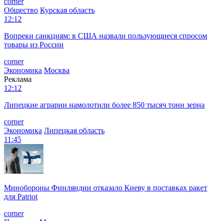
corner
Общество
Курская область
12:12
Вопреки санкциям: в США назвали пользующиеся спросом
товары из России
corner
Экономика
Москва
Реклама
12:12
Липецкие аграрии намолотили более 850 тысяч тонн зерна
corner
Экономика
Липецкая область
11:45
Минобороны Финляндии отказало Киеву в поставках ракет
для Patriot
corner