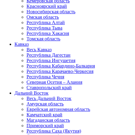
Кемеровская область
Красноярский край
Новосибирская область
Омская область
Республика Алтай
Республика Тыва
Республика Хакасия
Томская область
Кавказ
Весь Кавказ
Республика Дагестан
Республика Ингушетия
Республика Кабардино-Балкария
Республика Карачаево-Черкесия
Республика Чечня
Северная Осетия – Алания
Ставропольский край
Дальний Восток
Весь Дальний Восток
Амурская область
Еврейская автономная область
Камчатский край
Магаданская область
Приморский край
Республика Саха (Якутия)