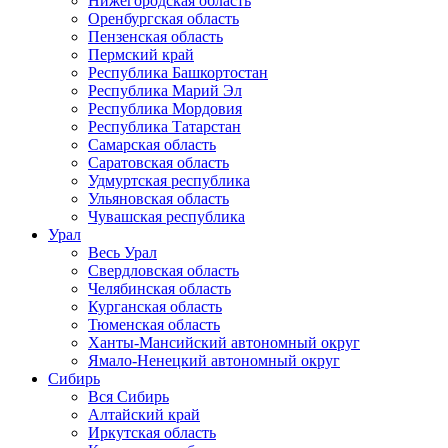
Нижегородская область
Оренбургская область
Пензенская область
Пермский край
Республика Башкортостан
Республика Марий Эл
Республика Мордовия
Республика Татарстан
Самарская область
Саратовская область
Удмуртская республика
Ульяновская область
Чувашская республика
Урал
Весь Урал
Свердловская область
Челябинская область
Курганская область
Тюменская область
Ханты-Мансийский автономный округ
Ямало-Ненецкий автономный округ
Сибирь
Вся Сибирь
Алтайский край
Иркутская область