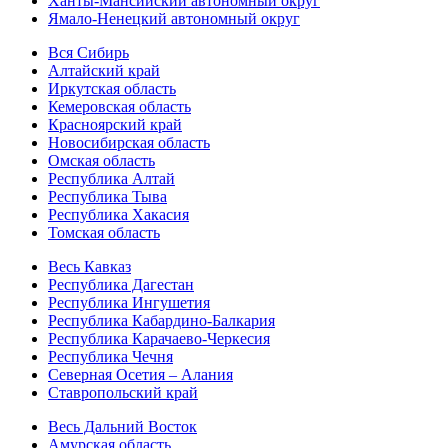
Ханты-Мансийский автономный округ
Ямало-Ненецкий автономный округ
Вся Сибирь
Алтайский край
Иркутская область
Кемеровская область
Красноярский край
Новосибирская область
Омская область
Республика Алтай
Республика Тыва
Республика Хакасия
Томская область
Весь Кавказ
Республика Дагестан
Республика Ингушетия
Республика Кабардино-Балкария
Республика Карачаево-Черкесия
Республика Чечня
Северная Осетия – Алания
Ставропольский край
Весь Дальний Восток
Амурская область