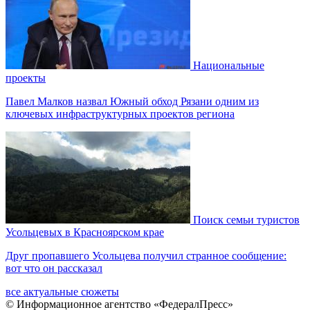
Национальные
проекты
Павел Малков назвал Южный обход Рязани одним из
ключевых инфраструктурных проектов региона
Поиск семьи туристов
Усольцевых в Красноярском крае
Друг пропавшего Усольцева получил странное сообщение:
вот что он рассказал
все актуальные сюжеты
© Информационное агентство «ФедералПресс»