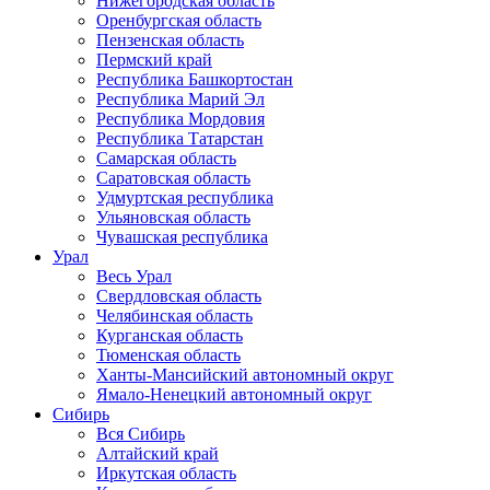
Нижегородская область
Оренбургская область
Пензенская область
Пермский край
Республика Башкортостан
Республика Марий Эл
Республика Мордовия
Республика Татарстан
Самарская область
Саратовская область
Удмуртская республика
Ульяновская область
Чувашская республика
Урал
Весь Урал
Свердловская область
Челябинская область
Курганская область
Тюменская область
Ханты-Мансийский автономный округ
Ямало-Ненецкий автономный округ
Сибирь
Вся Сибирь
Алтайский край
Иркутская область