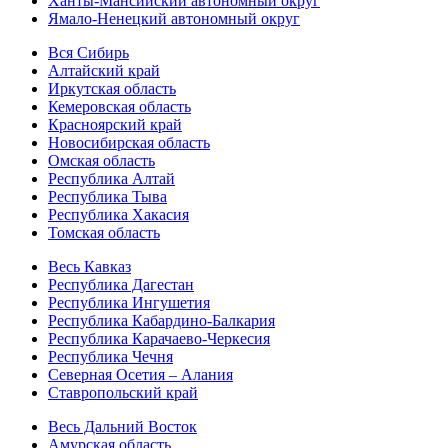
Ханты-Мансийский автономный округ
Ямало-Ненецкий автономный округ
Вся Сибирь
Алтайский край
Иркутская область
Кемеровская область
Красноярский край
Новосибирская область
Омская область
Республика Алтай
Республика Тыва
Республика Хакасия
Томская область
Весь Кавказ
Республика Дагестан
Республика Ингушетия
Республика Кабардино-Балкария
Республика Карачаево-Черкесия
Республика Чечня
Северная Осетия – Алания
Ставропольский край
Весь Дальний Восток
Амурская область