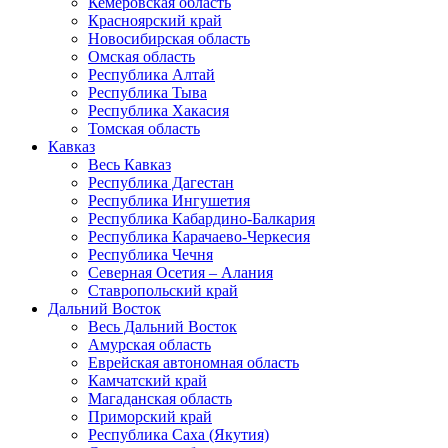
Кемеровская область
Красноярский край
Новосибирская область
Омская область
Республика Алтай
Республика Тыва
Республика Хакасия
Томская область
Кавказ
Весь Кавказ
Республика Дагестан
Республика Ингушетия
Республика Кабардино-Балкария
Республика Карачаево-Черкесия
Республика Чечня
Северная Осетия – Алания
Ставропольский край
Дальний Восток
Весь Дальний Восток
Амурская область
Еврейская автономная область
Камчатский край
Магаданская область
Приморский край
Республика Саха (Якутия)