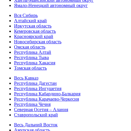
Ханты-Мансийский автономный округ
Ямало-Ненецкий автономный округ
Вся Сибирь
Алтайский край
Иркутская область
Кемеровская область
Красноярский край
Новосибирская область
Омская область
Республика Алтай
Республика Тыва
Республика Хакасия
Томская область
Весь Кавказ
Республика Дагестан
Республика Ингушетия
Республика Кабардино-Балкария
Республика Карачаево-Черкесия
Республика Чечня
Северная Осетия – Алания
Ставропольский край
Весь Дальний Восток
Амурская область