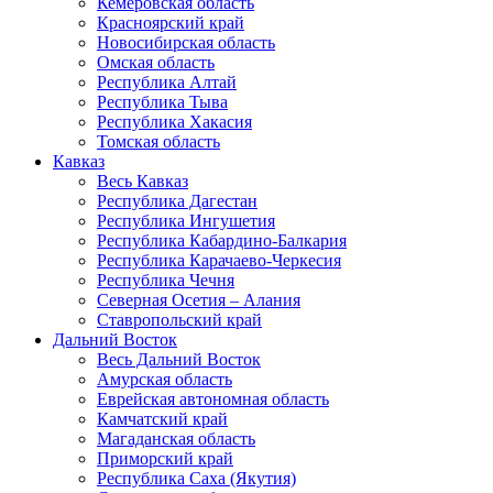
Кемеровская область
Красноярский край
Новосибирская область
Омская область
Республика Алтай
Республика Тыва
Республика Хакасия
Томская область
Кавказ
Весь Кавказ
Республика Дагестан
Республика Ингушетия
Республика Кабардино-Балкария
Республика Карачаево-Черкесия
Республика Чечня
Северная Осетия – Алания
Ставропольский край
Дальний Восток
Весь Дальний Восток
Амурская область
Еврейская автономная область
Камчатский край
Магаданская область
Приморский край
Республика Саха (Якутия)