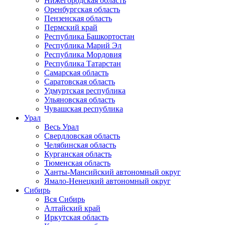
Нижегородская область
Оренбургская область
Пензенская область
Пермский край
Республика Башкортостан
Республика Марий Эл
Республика Мордовия
Республика Татарстан
Самарская область
Саратовская область
Удмуртская республика
Ульяновская область
Чувашская республика
Урал
Весь Урал
Свердловская область
Челябинская область
Курганская область
Тюменская область
Ханты-Мансийский автономный округ
Ямало-Ненецкий автономный округ
Сибирь
Вся Сибирь
Алтайский край
Иркутская область