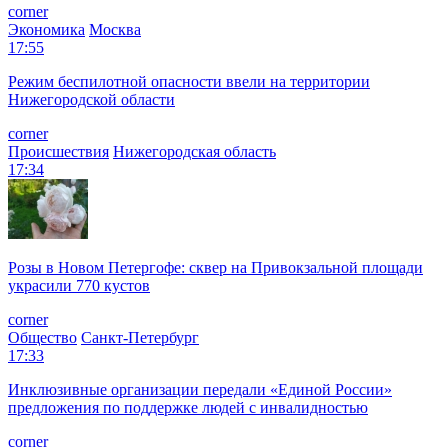
corner
Экономика
Москва
17:55
Режим беспилотной опасности ввели на территории
Нижегородской области
corner
Происшествия
Нижегородская область
17:34
Розы в Новом Петергофе: сквер на Привокзальной площади
украсили 770 кустов
corner
Общество
Санкт-Петербург
17:33
Инклюзивные организации передали «Единой России»
предложения по поддержке людей с инвалидностью
corner