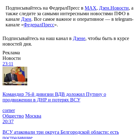
Подписывайтесь на ФедералПресс в
МАХ
,
Дзен.Новости
, а
также следите за самыми интересными новостями ПФО в
канале
Дзен
. Все самое важное и оперативное — в telegram-
канале «
ФедералПресс
».
Подписывайтесь на наш канал в
Дзене
, чтобы быть в курсе
новостей дня.
Реклама
Новости
23:11
Командир 76-й дивизии ВДВ доложил Путину о
продвижении в ДНР и потерях ВСУ
corner
Общество
Москва
20:37
ВСУ атаковали три округа Белгородской области: есть
пострадавшие