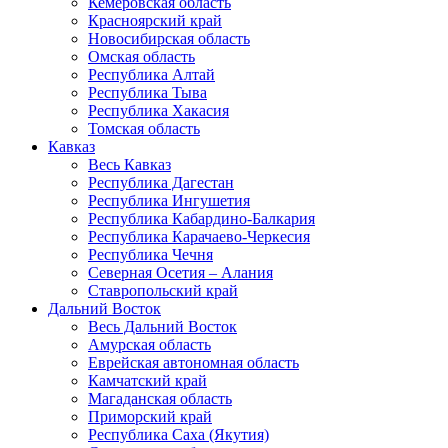
Кемеровская область
Красноярский край
Новосибирская область
Омская область
Республика Алтай
Республика Тыва
Республика Хакасия
Томская область
Кавказ
Весь Кавказ
Республика Дагестан
Республика Ингушетия
Республика Кабардино-Балкария
Республика Карачаево-Черкесия
Республика Чечня
Северная Осетия – Алания
Ставропольский край
Дальний Восток
Весь Дальний Восток
Амурская область
Еврейская автономная область
Камчатский край
Магаданская область
Приморский край
Республика Саха (Якутия)