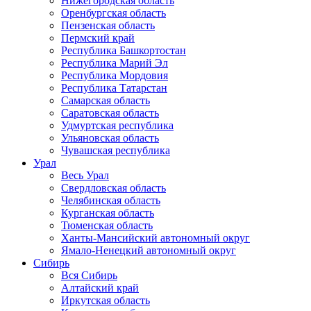
Нижегородская область
Оренбургская область
Пензенская область
Пермский край
Республика Башкортостан
Республика Марий Эл
Республика Мордовия
Республика Татарстан
Самарская область
Саратовская область
Удмуртская республика
Ульяновская область
Чувашская республика
Урал
Весь Урал
Свердловская область
Челябинская область
Курганская область
Тюменская область
Ханты-Мансийский автономный округ
Ямало-Ненецкий автономный округ
Сибирь
Вся Сибирь
Алтайский край
Иркутская область