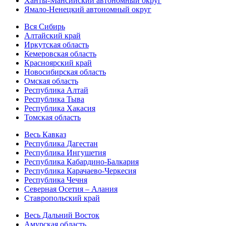
Ханты-Мансийский автономный округ
Ямало-Ненецкий автономный округ
Вся Сибирь
Алтайский край
Иркутская область
Кемеровская область
Красноярский край
Новосибирская область
Омская область
Республика Алтай
Республика Тыва
Республика Хакасия
Томская область
Весь Кавказ
Республика Дагестан
Республика Ингушетия
Республика Кабардино-Балкария
Республика Карачаево-Черкесия
Республика Чечня
Северная Осетия – Алания
Ставропольский край
Весь Дальний Восток
Амурская область