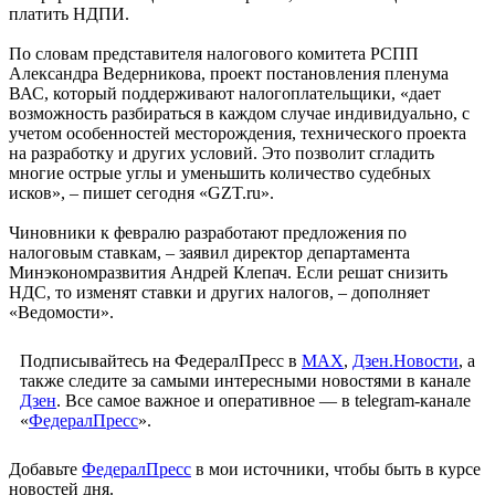
платить НДПИ.
По словам представителя налогового комитета РСПП
Александра Ведерникова, проект постановления пленума
ВАС, который поддерживают налогоплательщики, «дает
возможность разбираться в каждом случае индивидуально, с
учетом особенностей месторождения, технического проекта
на разработку и других условий. Это позволит сгладить
многие острые углы и уменьшить количество судебных
исков», – пишет сегодня «GZT.ru».
Чиновники к февралю разработают предложения по
налоговым ставкам, – заявил директор департамента
Минэкономразвития Андрей Клепач. Если решат снизить
НДС, то изменят ставки и других налогов, – дополняет
«Ведомости».
Подписывайтесь на ФедералПресс в
МАХ
,
Дзен.Новости
, а
также следите за самыми интересными новостями в канале
Дзен
. Все самое важное и оперативное — в telegram-канале
«
ФедералПресс
».
Добавьте
ФедералПресс
в мои источники, чтобы быть в курсе
новостей дня.