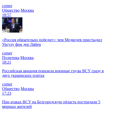
corner
Общество
Москва
18:57
«Россия обязательно победит»: чем Медведев пристыдил
Урсулу фон дер Ляйен
corner
Политика
Москва
18:21
Российская авиация поразила военные грузы ВСУ сразу в
двух украинских портах
corner
Общество
Москва
17:23
При атаках ВСУ на Белгородскую область пострадали 5
мирных жителей