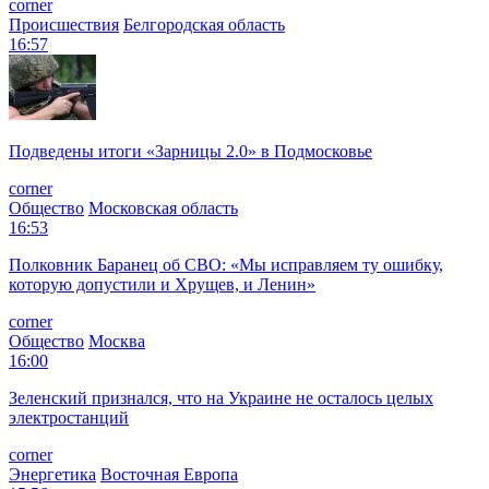
corner
Происшествия
Белгородская область
16:57
Подведены итоги «Зарницы 2.0» в Подмосковье
corner
Общество
Московская область
16:53
Полковник Баранец об СВО: «Мы исправляем ту ошибку,
которую допустили и Хрущев, и Ленин»
corner
Общество
Москва
16:00
Зеленский признался, что на Украине не осталось целых
электростанций
corner
Энергетика
Восточная Европа