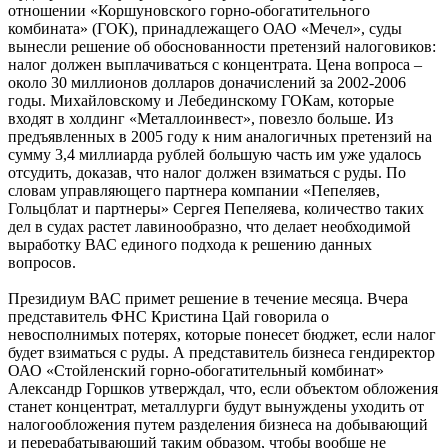
отношении «Коршуновского горно-обогатительного
комбината» (ГОК), принадлежащего ОАО «Мечел», суды
вынесли решение об обоснованности претензий налоговиков:
налог должен выплачиваться с концентрата. Цена вопроса –
около 30 миллионов долларов доначислений за 2002-2006
годы. Михайловскому и Лебединскому ГОКам, которые
входят в холдинг «Металлоинвест», повезло больше. Из
предъявленных в 2005 году к ним аналогичных претензий на
сумму 3,4 миллиарда рублей большую часть им уже удалось
отсудить, доказав, что налог должен взиматься с руды. По
словам управляющего партнера компании «Пепеляев,
Гольцблат и партнеры» Сергея Пепеляева, количество таких
дел в судах растет лавинообразно, что делает необходимой
выработку ВАС единого подхода к решению данных
вопросов.
Президиум ВАС примет решение в течение месяца. Вчера
представитель ФНС Кристина Цай говорила о
невосполнимых потерях, которые понесет бюджет, если налог
будет взиматься с руды. А представитель бизнеса гендиректор
ОАО «Стойленский горно-обогатительный комбинат»
Александр Горшков утверждал, что, если объектом обложения
станет концентрат, металлурги будут вынуждены уходить от
налогообложения путем разделения бизнеса на добывающий
и перерабатывающий таким образом, чтобы вообще не