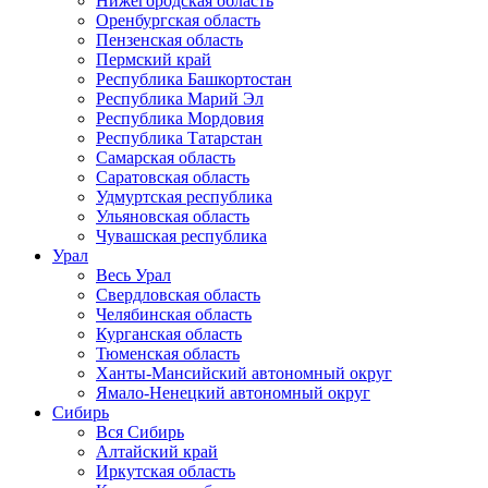
Нижегородская область
Оренбургская область
Пензенская область
Пермский край
Республика Башкортостан
Республика Марий Эл
Республика Мордовия
Республика Татарстан
Самарская область
Саратовская область
Удмуртская республика
Ульяновская область
Чувашская республика
Урал
Весь Урал
Свердловская область
Челябинская область
Курганская область
Тюменская область
Ханты-Мансийский автономный округ
Ямало-Ненецкий автономный округ
Сибирь
Вся Сибирь
Алтайский край
Иркутская область