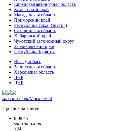
Еврейская автономная область
Камчатский край
Магаданская область
Приморский край
Республика Саха (Якутия)
Сахалинская область
Хабаровский край
Чукотский автономный округ
Забайкальский край
Республика Бурятия
Весь Донбасс
Запорожская область
Херсонская область
ЛНР
ДНР
sun-rain-cloud
Москва
+24
Прогноз на 7 дней
8.08 сб
sun-rain-cloud
+24