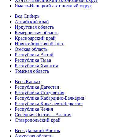
Ханты-Мансийский автономный округ
Ямало-Ненецкий автономный округ
Вся Сибирь
Алтайский край
Иркутская область
Кемеровская область
Красноярский край
Новосибирская область
Омская область
Республика Алтай
Республика Тыва
Республика Хакасия
Томская область
Весь Кавказ
Республика Дагестан
Республика Ингушетия
Республика Кабардино-Балкария
Республика Карачаево-Черкесия
Республика Чечня
Северная Осетия – Алания
Ставропольский край
Весь Дальний Восток
Амурская область