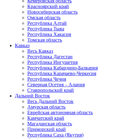
Кемеровская область
Красноярский край
Новосибирская область
Омская область
Республика Алтай
Республика Тыва
Республика Хакасия
Томская область
Кавказ
Весь Кавказ
Республика Дагестан
Республика Ингушетия
Республика Кабардино-Балкария
Республика Карачаево-Черкесия
Республика Чечня
Северная Осетия – Алания
Ставропольский край
Дальний Восток
Весь Дальний Восток
Амурская область
Еврейская автономная область
Камчатский край
Магаданская область
Приморский край
Республика Саха (Якутия)