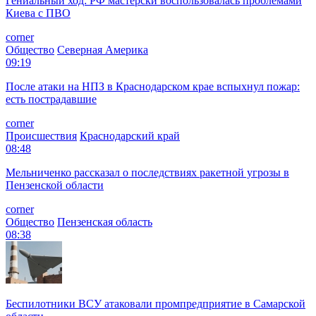
Гениальный ход: РФ мастерски воспользовалась проблемами
Киева с ПВО
corner
Общество
Северная Америка
09:19
После атаки на НПЗ в Краснодарском крае вспыхнул пожар:
есть пострадавшие
corner
Происшествия
Краснодарский край
08:48
Мельниченко рассказал о последствиях ракетной угрозы в
Пензенской области
corner
Общество
Пензенская область
08:38
Беспилотники ВСУ атаковали промпредприятие в Самарской