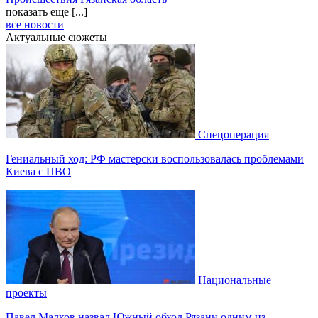
показать еще [...]
все новости
Актуальные сюжеты
Спецоперация
Гениальный ход: РФ мастерски воспользовалась проблемами
Киева с ПВО
Национальные
проекты
Павел Малков назвал Южный обход Рязани одним из