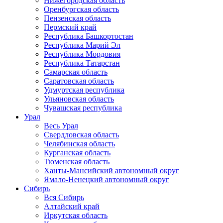
Нижегородская область
Оренбургская область
Пензенская область
Пермский край
Республика Башкортостан
Республика Марий Эл
Республика Мордовия
Республика Татарстан
Самарская область
Саратовская область
Удмуртская республика
Ульяновская область
Чувашская республика
Урал
Весь Урал
Свердловская область
Челябинская область
Курганская область
Тюменская область
Ханты-Мансийский автономный округ
Ямало-Ненецкий автономный округ
Сибирь
Вся Сибирь
Алтайский край
Иркутская область