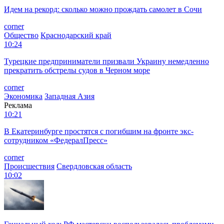
Идем на рекорд: сколько можно прождать самолет в Сочи
corner
Общество
Краснодарский край
10:24
Турецкие предприниматели призвали Украину немедленно
прекратить обстрелы судов в Черном море
corner
Экономика
Западная Азия
Реклама
10:21
В Екатеринбурге простятся с погибшим на фронте экс-
сотрудником «ФедералПресс»
corner
Происшествия
Свердловская область
10:02