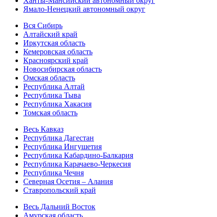
Ханты-Мансийский автономный округ
Ямало-Ненецкий автономный округ
Вся Сибирь
Алтайский край
Иркутская область
Кемеровская область
Красноярский край
Новосибирская область
Омская область
Республика Алтай
Республика Тыва
Республика Хакасия
Томская область
Весь Кавказ
Республика Дагестан
Республика Ингушетия
Республика Кабардино-Балкария
Республика Карачаево-Черкесия
Республика Чечня
Северная Осетия – Алания
Ставропольский край
Весь Дальний Восток
Амурская область