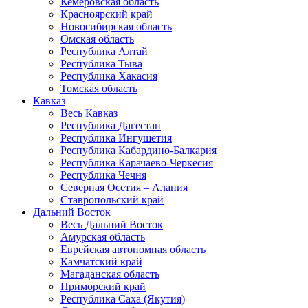
Кемеровская область
Красноярский край
Новосибирская область
Омская область
Республика Алтай
Республика Тыва
Республика Хакасия
Томская область
Кавказ
Весь Кавказ
Республика Дагестан
Республика Ингушетия
Республика Кабардино-Балкария
Республика Карачаево-Черкесия
Республика Чечня
Северная Осетия – Алания
Ставропольский край
Дальний Восток
Весь Дальний Восток
Амурская область
Еврейская автономная область
Камчатский край
Магаданская область
Приморский край
Республика Саха (Якутия)