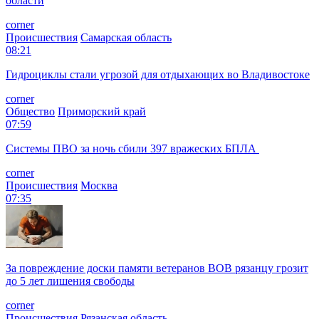
области
corner
Происшествия
Самарская область
08:21
Гидроциклы стали угрозой для отдыхающих во Владивостоке
corner
Общество
Приморский край
07:59
Системы ПВО за ночь сбили 397 вражеских БПЛА
corner
Происшествия
Москва
07:35
За повреждение доски памяти ветеранов ВОВ рязанцу грозит
до 5 лет лишения свободы
corner
Происшествия
Рязанская область