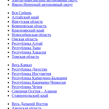
Ханты-Мансийский автономный округ
Ямало-Ненецкий автономный округ
Вся Сибирь
Алтайский край
Иркутская область
Кемеровская область
Красноярский край
Новосибирская область
Омская область
Республика Алтай
Республика Тыва
Республика Хакасия
Томская область
Весь Кавказ
Республика Дагестан
Республика Ингушетия
Республика Кабардино-Балкария
Республика Карачаево-Черкесия
Республика Чечня
Северная Осетия – Алания
Ставропольский край
Весь Дальний Восток
Амурская область