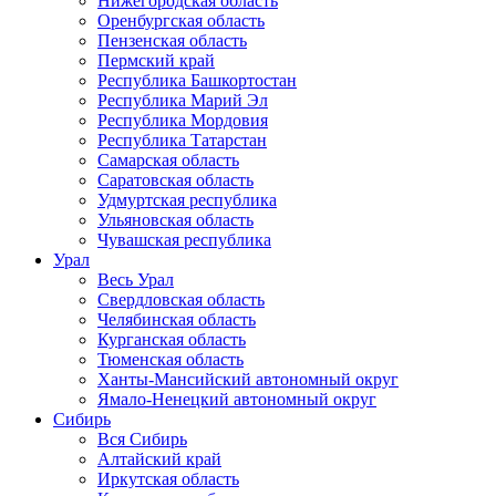
Нижегородская область
Оренбургская область
Пензенская область
Пермский край
Республика Башкортостан
Республика Марий Эл
Республика Мордовия
Республика Татарстан
Самарская область
Саратовская область
Удмуртская республика
Ульяновская область
Чувашская республика
Урал
Весь Урал
Свердловская область
Челябинская область
Курганская область
Тюменская область
Ханты-Мансийский автономный округ
Ямало-Ненецкий автономный округ
Сибирь
Вся Сибирь
Алтайский край
Иркутская область