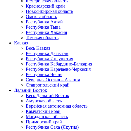
Кемеровская область
Красноярский край
Новосибирская область
Омская область
Республика Алтай
Республика Тыва
Республика Хакасия
Томская область
Кавказ
Весь Кавказ
Республика Дагестан
Республика Ингушетия
Республика Кабардино-Балкария
Республика Карачаево-Черкесия
Республика Чечня
Северная Осетия – Алания
Ставропольский край
Дальний Восток
Весь Дальний Восток
Амурская область
Еврейская автономная область
Камчатский край
Магаданская область
Приморский край
Республика Саха (Якутия)