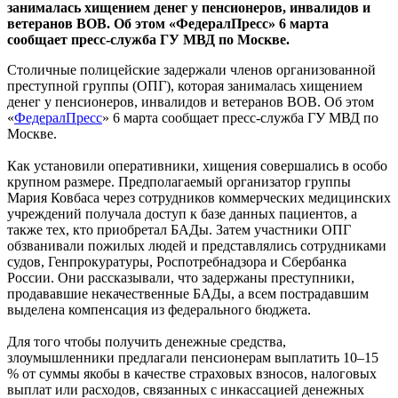
занималась хищением денег у пенсионеров, инвалидов и
ветеранов ВОВ. Об этом «ФедералПресс» 6 марта
сообщает пресс-служба ГУ МВД по Москве.
Столичные полицейские задержали членов организованной
преступной группы (ОПГ), которая занималась хищением
денег у пенсионеров, инвалидов и ветеранов ВОВ. Об этом
«
ФедералПресс
» 6 марта сообщает пресс-служба ГУ МВД по
Москве.
Как установили оперативники, хищения совершались в особо
крупном размере. Предполагаемый организатор группы
Мария Ковбаса через сотрудников коммерческих медицинских
учреждений получала доступ к базе данных пациентов, а
также тех, кто приобретал БАДы. Затем участники ОПГ
обзванивали пожилых людей и представлялись сотрудниками
судов, Генпрокуратуры, Роспотребнадзора и Сбербанка
России. Они рассказывали, что задержаны преступники,
продававшие некачественные БАДы, а всем пострадавшим
выделена компенсация из федерального бюджета.
Для того чтобы получить денежные средства,
злоумышленники предлагали пенсионерам выплатить 10–15
% от суммы якобы в качестве страховых взносов, налоговых
выплат или расходов, связанных с инкассацией денежных