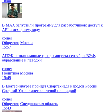
16:00
В MAX запустили программу для разработчиков: доступ к
API и исходному коду
corner
Общество
Москва
15:57
АПЭК назвал главные тренды августа-сентября: ВЭФ,
образование и паводки
corner
Политика
Москва
15:49
В Екатеринбурге пройдет Спартакиада народов России:
Средний Урал станет ключевой площадкой
corner
Общество
Свердловская область
15:43