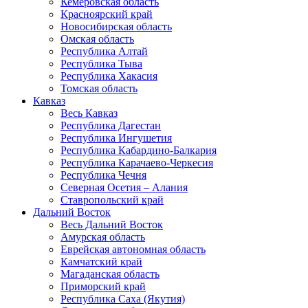
Кемеровская область
Красноярский край
Новосибирская область
Омская область
Республика Алтай
Республика Тыва
Республика Хакасия
Томская область
Кавказ
Весь Кавказ
Республика Дагестан
Республика Ингушетия
Республика Кабардино-Балкария
Республика Карачаево-Черкесия
Республика Чечня
Северная Осетия – Алания
Ставропольский край
Дальний Восток
Весь Дальний Восток
Амурская область
Еврейская автономная область
Камчатский край
Магаданская область
Приморский край
Республика Саха (Якутия)