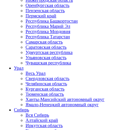
Нижегородская область
Оренбургская область
Пензенская область
Пермский край
Республика Башкортостан
Республика Марий Эл
Республика Мордовия
Республика Татарстан
Самарская область
Саратовская область
Удмуртская республика
Ульяновская область
Чувашская республика
Урал
Весь Урал
Свердловская область
Челябинская область
Курганская область
Тюменская область
Ханты-Мансийский автономный округ
Ямало-Ненецкий автономный округ
Сибирь
Вся Сибирь
Алтайский край
Иркутская область