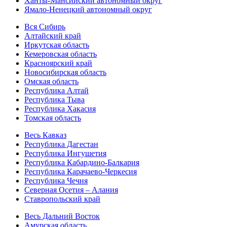
Ханты-Мансийский автономный округ
Ямало-Ненецкий автономный округ
Вся Сибирь
Алтайский край
Иркутская область
Кемеровская область
Красноярский край
Новосибирская область
Омская область
Республика Алтай
Республика Тыва
Республика Хакасия
Томская область
Весь Кавказ
Республика Дагестан
Республика Ингушетия
Республика Кабардино-Балкария
Республика Карачаево-Черкесия
Республика Чечня
Северная Осетия – Алания
Ставропольский край
Весь Дальний Восток
Амурская область