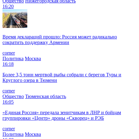
Общество
Нижегородская область
16:20
Время деклараций прошло: Россия может радикально
сократить поддержку Армении
corner
Политика
Москва
16:18
Более 3,5 тонн мертвой рыбы собрали с берегов Туры и
Круглого озера в Тюмени
corner
Общество
Тюменская область
16:05
«Единая Россия» передала зенитчикам в ЛНР и бойцам
группировки «Центр» дроны «Скворец» и РЭБ
corner
Политика
Москва