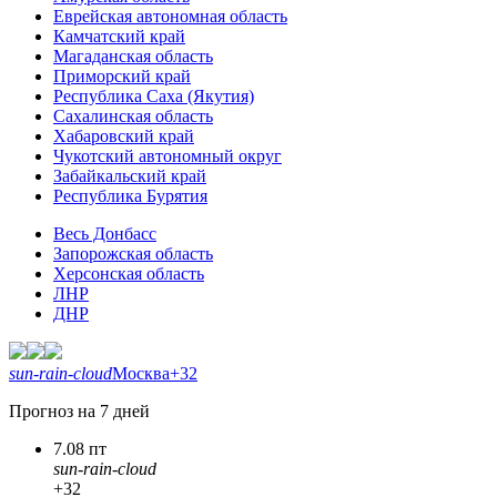
Еврейская автономная область
Камчатский край
Магаданская область
Приморский край
Республика Саха (Якутия)
Сахалинская область
Хабаровский край
Чукотский автономный округ
Забайкальский край
Республика Бурятия
Весь Донбасс
Запорожская область
Херсонская область
ЛНР
ДНР
sun-rain-cloud
Москва
+32
Прогноз на 7 дней
7.08 пт
sun-rain-cloud
+32