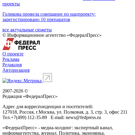
проекты
Голикова провела совещание по нацпроекту:
зарегистрировано 10 препаратов
все актуальные сюжеты
© Информационное агентство «ФедералПресс»
О проекте
Реклама
Редакция
Авторизация
2007-2026 ©
Редакция «
ФедералПресс
»
Адрес для корреспонденции и посетителей:
127018
, Россия, г.
Москва
,
ул. Полковая, д. 3, стр. 3
, офис 211
Тел.
+7(499) 112-35-89
E-mail:
news@fedpress.ru
«ФедералПресс» - медиа-холдинг: экспертный канал,
информагентства, журнал. Политика, экономика,