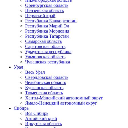
Нижегородская область
Оренбургская область
Пензенская область
Пермский край
Республика Башкортостан
Республика Марий Эл
Республика Мордовия
Республика Татарстан
Самарская область
Саратовская область
Удмуртская республика
Ульяновская область
Чувашская республика
Урал
Весь Урал
Свердловская область
Челябинская область
Курганская область
Тюменская область
Ханты-Мансийский автономный округ
Ямало-Ненецкий автономный округ
Сибирь
Вся Сибирь
Алтайский край
Иркутская область