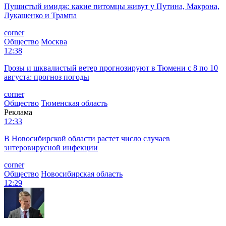
Пушистый имидж: какие питомцы живут у Путина, Макрона,
Лукашенко и Трампа
corner
Общество
Москва
12:38
Грозы и шквалистый ветер прогнозируют в Тюмени с 8 по 10
августа: прогноз погоды
corner
Общество
Тюменская область
Реклама
12:33
В Новосибирской области растет число случаев
энтеровирусной инфекции
corner
Общество
Новосибирская область
12:29