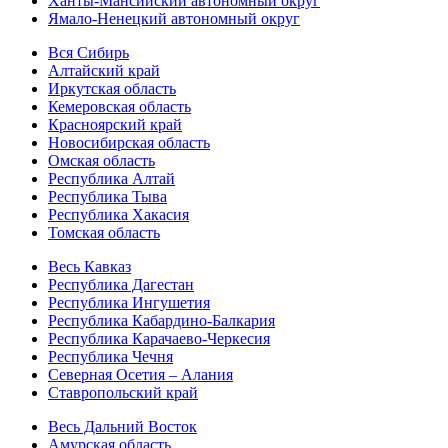
Ханты-Мансийский автономный округ
Ямало-Ненецкий автономный округ
Вся Сибирь
Алтайский край
Иркутская область
Кемеровская область
Красноярский край
Новосибирская область
Омская область
Республика Алтай
Республика Тыва
Республика Хакасия
Томская область
Весь Кавказ
Республика Дагестан
Республика Ингушетия
Республика Кабардино-Балкария
Республика Карачаево-Черкесия
Республика Чечня
Северная Осетия – Алания
Ставропольский край
Весь Дальний Восток
Амурская область