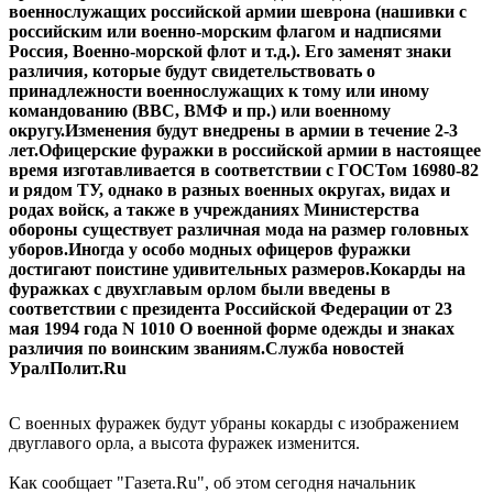
военнослужащих российской армии шеврона (нашивки с
российским или военно-морским флагом и надписями
Россия, Военно-морской флот и т.д.). Его заменят знаки
различия, которые будут свидетельствовать о
принадлежности военнослужащих к тому или иному
командованию (ВВС, ВМФ и пр.) или военному
округу.Изменения будут внедрены в армии в течение 2-3
лет.Офицерские фуражки в российской армии в настоящее
время изготавливается в соответствии с ГОСТом 16980-82
и рядом ТУ, однако в разных военных округах, видах и
родах войск, а также в учрежданиях Министерства
обороны существует различная мода на размер головных
уборов.Иногда у особо модных офицеров фуражки
достигают поистине удивительных размеров.Кокарды на
фуражках с двухглавым орлом были введены в
соответствии с президента Российской Федерации от 23
мая 1994 года N 1010 О военной форме одежды и знаках
различия по воинским званиям.Служба новостей
УралПолит.Ru
С военных фуражек будут убраны кокарды с изображением
двуглавого орла, а высота фуражек изменится.
Как сообщает "Газета.Ru", об этом сегодня начальник