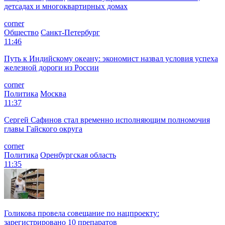
детсадах и многоквартирных домах
corner
Общество
Санкт-Петербург
11:46
Путь к Индийскому океану: экономист назвал условия успеха
железной дороги из России
corner
Политика
Москва
11:37
Сергей Сафинов стал временно исполняющим полномочия
главы Гайского округа
corner
Политика
Оренбургская область
11:35
Голикова провела совещание по нацпроекту:
зарегистрировано 10 препаратов