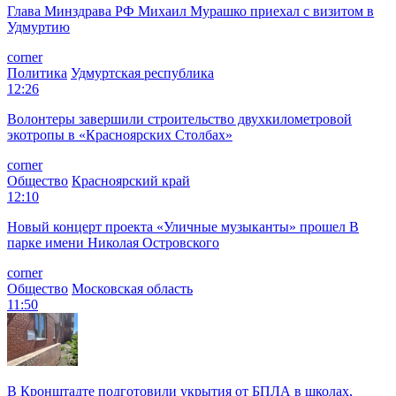
Глава Минздрава РФ Михаил Мурашко приехал с визитом в
Удмуртию
corner
Политика
Удмуртская республика
12:26
Волонтеры завершили строительство двухкилометровой
экотропы в «Красноярских Столбах»
corner
Общество
Красноярский край
12:10
Новый концерт проекта «Уличные музыканты» прошел В
парке имени Николая Островского
corner
Общество
Московская область
11:50
В Кронштадте подготовили укрытия от БПЛА в школах,