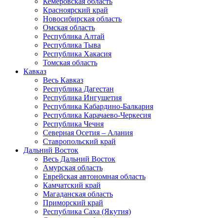
Кемеровская область
Красноярский край
Новосибирская область
Омская область
Республика Алтай
Республика Тыва
Республика Хакасия
Томская область
Кавказ
Весь Кавказ
Республика Дагестан
Республика Ингушетия
Республика Кабардино-Балкария
Республика Карачаево-Черкесия
Республика Чечня
Северная Осетия – Алания
Ставропольский край
Дальний Восток
Весь Дальний Восток
Амурская область
Еврейская автономная область
Камчатский край
Магаданская область
Приморский край
Республика Саха (Якутия)