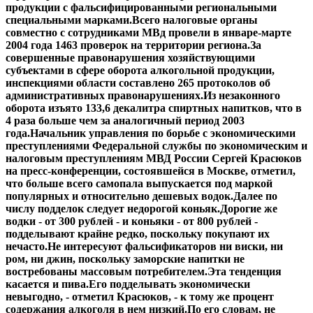
продукции с фальсифицированными региональными
специальными марками.Всего налоговые органы
совместно с сотрудниками МВд провели в январе-марте
2004 года 1463 проверок на территории региона.За
совершенные правонарушения хозяйствующими
субъектами в сфере оборота алкогольной продукции,
инспекциями области составлено 265 протоколов об
административных правонарушениях.Из незаконного
оборота изъято 133,6 декалитра спиртных напитков, что в
4 раза больше чем за аналогичный период 2003
года.Начальник управления по борьбе с экономическими
преступлениями Федеральной службы по экономическим и
налоговым преступлениям МВД России Сергей Красюков
на пресс-конференции, состоявшейся в Москве, отметил,
что больше всего самопала выпускается под маркой
популярных и относительно дешевых водок.Далее по
числу подделок следует недорогой коньяк.Дорогие же
водки - от 300 рублей - и коньяки - от 800 рублей -
подделывают крайне редко, поскольку покупают их
нечасто.Не интересуют фальсификаторов ни виски, ни
ром, ни джин, поскольку заморские напитки не
востребованы массовым потребителем.Эта тенденция
касается и пива.Его подделывать экономически
невыгодно, - отметил Красюков, - к тому же процент
содержания алкоголя в нем низкий.По его словам, не