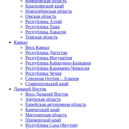
Кемеровская область
Красноярский край
Новосибирская область
Омская область
Республика Алтай
Республика Тыва
Республика Хакасия
Томская область
Кавказ
Весь Кавказ
Республика Дагестан
Республика Ингушетия
Республика Кабардино-Балкария
Республика Карачаево-Черкесия
Республика Чечня
Северная Осетия – Алания
Ставропольский край
Дальний Восток
Весь Дальний Восток
Амурская область
Еврейская автономная область
Камчатский край
Магаданская область
Приморский край
Республика Саха (Якутия)