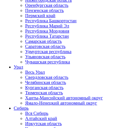
Нижегородская область
Оренбургская область
Пензенская область
Пермский край
Республика Башкортостан
Республика Марий Эл
Республика Мордовия
Республика Татарстан
Самарская область
Саратовская область
Удмуртская республика
Ульяновская область
Чувашская республика
Урал
Весь Урал
Свердловская область
Челябинская область
Курганская область
Тюменская область
Ханты-Мансийский автономный округ
Ямало-Ненецкий автономный округ
Сибирь
Вся Сибирь
Алтайский край
Иркутская область