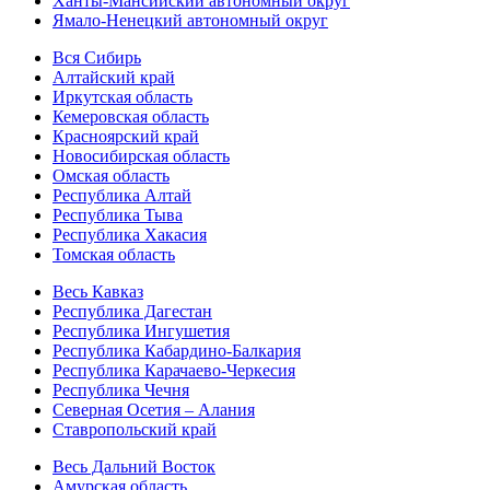
Ханты-Мансийский автономный округ
Ямало-Ненецкий автономный округ
Вся Сибирь
Алтайский край
Иркутская область
Кемеровская область
Красноярский край
Новосибирская область
Омская область
Республика Алтай
Республика Тыва
Республика Хакасия
Томская область
Весь Кавказ
Республика Дагестан
Республика Ингушетия
Республика Кабардино-Балкария
Республика Карачаево-Черкесия
Республика Чечня
Северная Осетия – Алания
Ставропольский край
Весь Дальний Восток
Амурская область