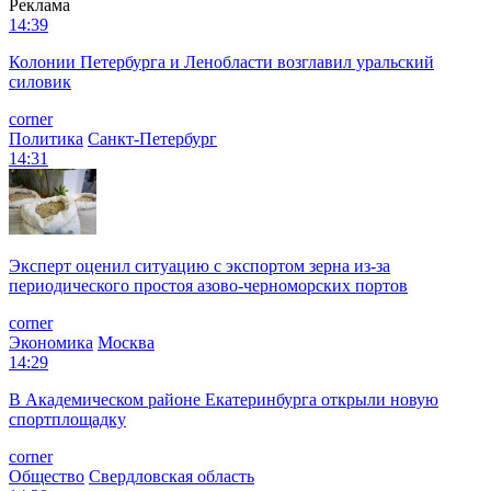
Реклама
14:39
Колонии Петербурга и Ленобласти возглавил уральский
силовик
corner
Политика
Санкт-Петербург
14:31
Эксперт оценил ситуацию с экспортом зерна из-за
периодического простоя азово-черноморских портов
corner
Экономика
Москва
14:29
В Академическом районе Екатеринбурга открыли новую
спортплощадку
corner
Общество
Свердловская область