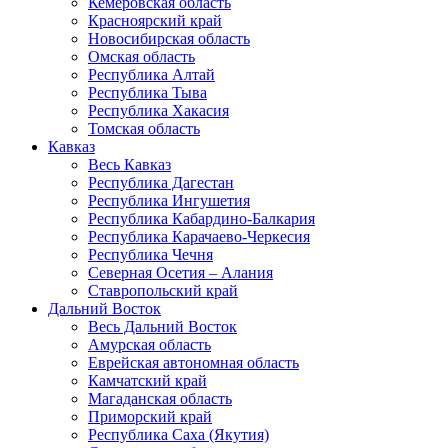
Кемеровская область
Красноярский край
Новосибирская область
Омская область
Республика Алтай
Республика Тыва
Республика Хакасия
Томская область
Кавказ
Весь Кавказ
Республика Дагестан
Республика Ингушетия
Республика Кабардино-Балкария
Республика Карачаево-Черкесия
Республика Чечня
Северная Осетия – Алания
Ставропольский край
Дальний Восток
Весь Дальний Восток
Амурская область
Еврейская автономная область
Камчатский край
Магаданская область
Приморский край
Республика Саха (Якутия)