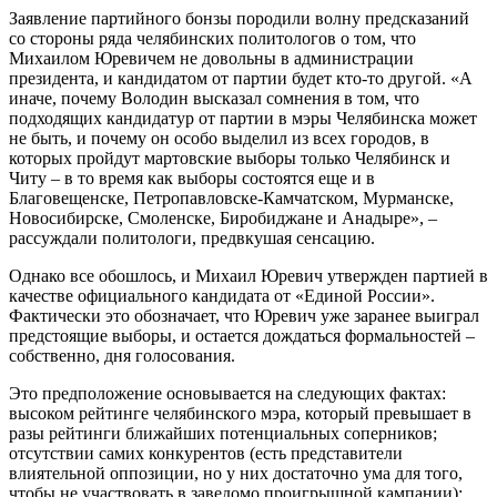
Заявление партийного бонзы породили волну предсказаний
со стороны ряда челябинских политологов о том, что
Михаилом Юревичем не довольны в администрации
президента, и кандидатом от партии будет кто-то другой. «А
иначе, почему Володин высказал сомнения в том, что
подходящих кандидатур от партии в мэры Челябинска может
не быть, и почему он особо выделил из всех городов, в
которых пройдут мартовские выборы только Челябинск и
Читу – в то время как выборы состоятся еще и в
Благовещенске, Петропавловске-Камчатском, Мурманске,
Новосибирске, Смоленске, Биробиджане и Анадыре», –
рассуждали политологи, предвкушая сенсацию.
Однако все обошлось, и Михаил Юревич утвержден партией в
качестве официального кандидата от «Единой России».
Фактически это обозначает, что Юревич уже заранее выиграл
предстоящие выборы, и остается дождаться формальностей –
собственно, дня голосования.
Это предположение основывается на следующих фактах:
высоком рейтинге челябинского мэра, который превышает в
разы рейтинги ближайших потенциальных соперников;
отсутствии самих конкурентов (есть представители
влиятельной оппозиции, но у них достаточно ума для того,
чтобы не участвовать в заведомо проигрышной кампании);