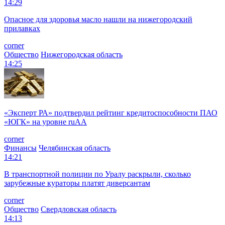
14:29
Опасное для здоровья масло нашли на нижегородский
прилавках
corner
Общество
Нижегородская область
14:25
«Эксперт РА» подтвердил рейтинг кредитоспособности ПАО
«ЮГК» на уровне ruAА
corner
Финансы
Челябинская область
14:21
В транспортной полиции по Уралу раскрыли, сколько
зарубежные кураторы платят диверсантам
corner
Общество
Свердловская область
14:13