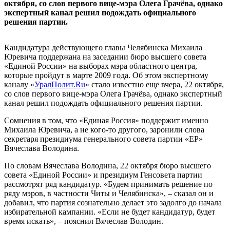
октября, со слов первого вице-мэра Олега Грачёва, однако
экспертный канал решил подождать официального
решения партии.
Кандидатура действующего главы Челябинска Михаила
Юревича поддержана на заседании бюро высшего совета
«Единой России» на выборах мэра областного центра,
которые пройдут в марте 2009 года. Об этом экспертному
каналу «
УралПолит.Ru
» стало известно еще вчера, 22 октября,
со слов первого вице-мэра Олега Грачёва, однако экспертный
канал решил подождать официального решения партии.
Сомнения в том, что «Единая Россия» поддержит именно
Михаила Юревича, а не кого-то другого, заронили слова
секретаря президиума генерального совета партии «ЕР»
Вячеслава Володина.
По словам Вячеслава Володина, 22 октября бюро высшего
совета «Единой России» и президиум Генсовета партии
рассмотрят ряд кандидатур. «Будем принимать решение по
ряду мэров, в частности Читы и Челябинска», – сказал он и
добавил, что партия сознательно делает это задолго до начала
избирательной кампании. «Если не будет кандидатур, будет
время искать», – пояснил Вячеслав Володин.