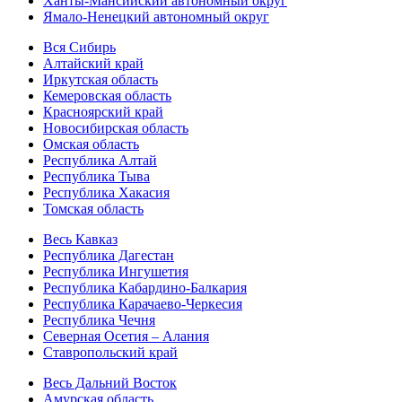
Ханты-Мансийский автономный округ
Ямало-Ненецкий автономный округ
Вся Сибирь
Алтайский край
Иркутская область
Кемеровская область
Красноярский край
Новосибирская область
Омская область
Республика Алтай
Республика Тыва
Республика Хакасия
Томская область
Весь Кавказ
Республика Дагестан
Республика Ингушетия
Республика Кабардино-Балкария
Республика Карачаево-Черкесия
Республика Чечня
Северная Осетия – Алания
Ставропольский край
Весь Дальний Восток
Амурская область