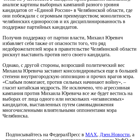
анализе картины выборных кампаний разного уровня
кандидатов от «Единой России» в Челябинской области, где
они побеждали с огромным преимуществом; монолитность
челябинских единороссов и их дисциплинированность в
поддержке партийных кандидатов.
Получив поддержку от партии власти, Михаил Юревич
избавляет себя также от опасности того, что ряд
недоброжелателей мэра в правительстве Челябинской области
рискнут выставить против него своего кандидата.
Однако, с другой стороны, возросший политический вес
Михаила Юревича заставит консолидироваться еще в большей
степени внутригородскую оппозицию и прочих врагов мэра.
«Слабым помогают, против сильных начинают войну», –
гласит китайская мудрость. Не исключено, что агрессивная
кампания против Михаила Юревича все же будет вестись на
выборах от лица одного или нескольких «независимых»
кандидатов, выставленных путем самовыдвижения
многочисленными влиятельными оппонентами мэра
Челябинска.
Подписывайтесь на ФедералПресс в
МАХ
,
Дзен.Новости
, а