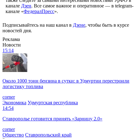
также следите за самыми интересными новостями УрФО в
канале
Дзен
. Все самое важное и оперативное — в telegram-
канале «
ФедералПресс
».
Подписывайтесь на наш канал в
Дзене
, чтобы быть в курсе
новостей дня.
Реклама
Новости
15:14
Около 1000 тонн бензина в сутки: в Удмуртии перестроили
логистику топлива
corner
Экономика
Удмуртская республика
14:54
Ставрополье готовится принять «Зарницу 2.0»
corner
Общество
Ставропольский край