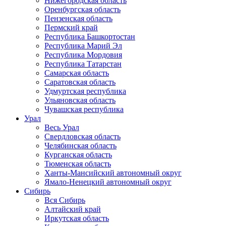
Нижегородская область
Оренбургская область
Пензенская область
Пермский край
Республика Башкортостан
Республика Марий Эл
Республика Мордовия
Республика Татарстан
Самарская область
Саратовская область
Удмуртская республика
Ульяновская область
Чувашская республика
Урал
Весь Урал
Свердловская область
Челябинская область
Курганская область
Тюменская область
Ханты-Мансийский автономный округ
Ямало-Ненецкий автономный округ
Сибирь
Вся Сибирь
Алтайский край
Иркутская область