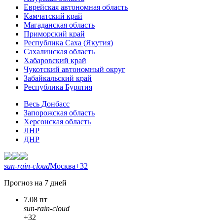
Еврейская автономная область
Камчатский край
Магаданская область
Приморский край
Республика Саха (Якутия)
Сахалинская область
Хабаровский край
Чукотский автономный округ
Забайкальский край
Республика Бурятия
Весь Донбасс
Запорожская область
Херсонская область
ЛНР
ДНР
sun-rain-cloud
Москва
+32
Прогноз на 7 дней
7.08 пт
sun-rain-cloud
+32