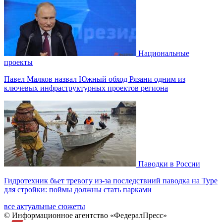
Национальные
проекты
Павел Малков назвал Южный обход Рязани одним из
ключевых инфраструктурных проектов региона
Паводки в России
Гидротехник бьет тревогу из-за последствиий паводка на Туре
для стройки: поймы должны стать парками
все актуальные сюжеты
© Информационное агентство «ФедералПресс»