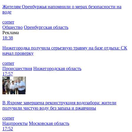
Жителям Оренбуржья напомнили о мерах безопасности на
воде
corner
Общество
Оренбургская область
Реклама
18:38
Нижегородка получила серьезную травму на базе отдыха: СК
начал проверку
corner
Происшествия
Нижегородская область
17:57
В Яхроме завершена реконструкция водозабора: жители
получили чистую воду без запаха и ржавчины
corner
Нацпроекты
Московская область
17:52