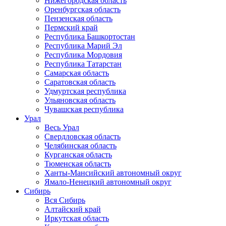
Нижегородская область
Оренбургская область
Пензенская область
Пермский край
Республика Башкортостан
Республика Марий Эл
Республика Мордовия
Республика Татарстан
Самарская область
Саратовская область
Удмуртская республика
Ульяновская область
Чувашская республика
Урал
Весь Урал
Свердловская область
Челябинская область
Курганская область
Тюменская область
Ханты-Мансийский автономный округ
Ямало-Ненецкий автономный округ
Сибирь
Вся Сибирь
Алтайский край
Иркутская область