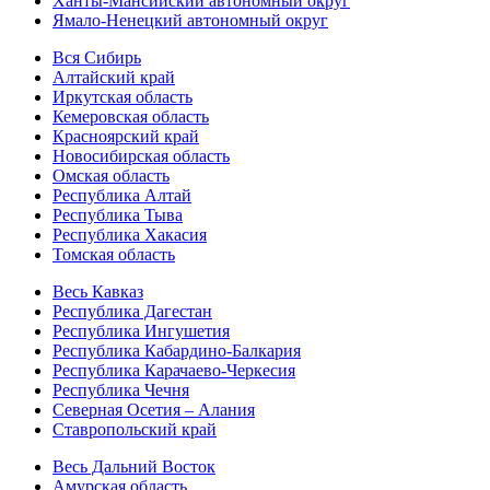
Ханты-Мансийский автономный округ
Ямало-Ненецкий автономный округ
Вся Сибирь
Алтайский край
Иркутская область
Кемеровская область
Красноярский край
Новосибирская область
Омская область
Республика Алтай
Республика Тыва
Республика Хакасия
Томская область
Весь Кавказ
Республика Дагестан
Республика Ингушетия
Республика Кабардино-Балкария
Республика Карачаево-Черкесия
Республика Чечня
Северная Осетия – Алания
Ставропольский край
Весь Дальний Восток
Амурская область