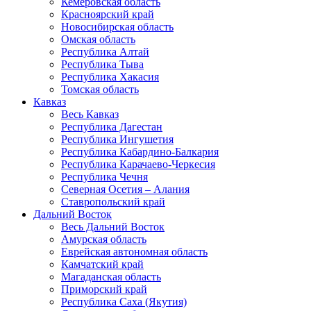
Кемеровская область
Красноярский край
Новосибирская область
Омская область
Республика Алтай
Республика Тыва
Республика Хакасия
Томская область
Кавказ
Весь Кавказ
Республика Дагестан
Республика Ингушетия
Республика Кабардино-Балкария
Республика Карачаево-Черкесия
Республика Чечня
Северная Осетия – Алания
Ставропольский край
Дальний Восток
Весь Дальний Восток
Амурская область
Еврейская автономная область
Камчатский край
Магаданская область
Приморский край
Республика Саха (Якутия)