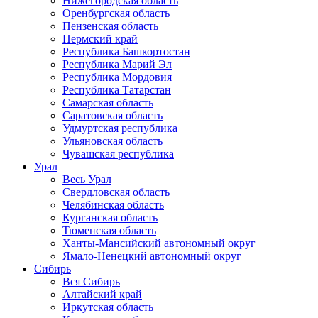
Нижегородская область
Оренбургская область
Пензенская область
Пермский край
Республика Башкортостан
Республика Марий Эл
Республика Мордовия
Республика Татарстан
Самарская область
Саратовская область
Удмуртская республика
Ульяновская область
Чувашская республика
Урал
Весь Урал
Свердловская область
Челябинская область
Курганская область
Тюменская область
Ханты-Мансийский автономный округ
Ямало-Ненецкий автономный округ
Сибирь
Вся Сибирь
Алтайский край
Иркутская область