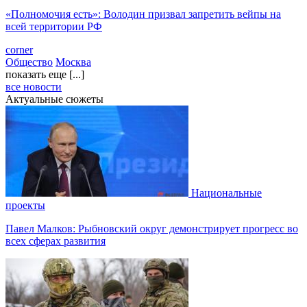
«Полномочия есть»: Володин призвал запретить вейпы на
всей территории РФ
corner
Общество
Москва
показать еще [...]
все новости
Актуальные сюжеты
Национальные
проекты
Павел Малков: Рыбновский округ демонстрирует прогресс во
всех сферах развития