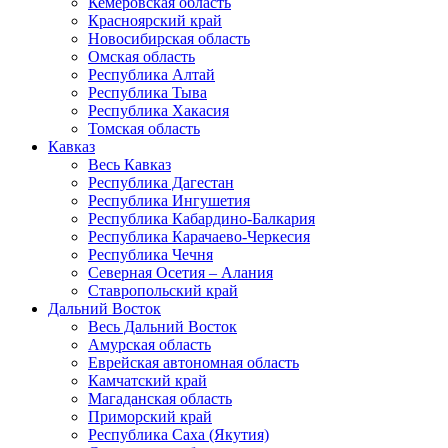
Кемеровская область
Красноярский край
Новосибирская область
Омская область
Республика Алтай
Республика Тыва
Республика Хакасия
Томская область
Кавказ
Весь Кавказ
Республика Дагестан
Республика Ингушетия
Республика Кабардино-Балкария
Республика Карачаево-Черкесия
Республика Чечня
Северная Осетия – Алания
Ставропольский край
Дальний Восток
Весь Дальний Восток
Амурская область
Еврейская автономная область
Камчатский край
Магаданская область
Приморский край
Республика Саха (Якутия)