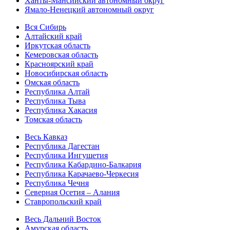
Ханты-Мансийский автономный округ
Ямало-Ненецкий автономный округ
Вся Сибирь
Алтайский край
Иркутская область
Кемеровская область
Красноярский край
Новосибирская область
Омская область
Республика Алтай
Республика Тыва
Республика Хакасия
Томская область
Весь Кавказ
Республика Дагестан
Республика Ингушетия
Республика Кабардино-Балкария
Республика Карачаево-Черкесия
Республика Чечня
Северная Осетия – Алания
Ставропольский край
Весь Дальний Восток
Амурская область