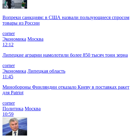
Вопреки санкциям: в США назвали пользующиеся спросом
товары из России
corner
Экономика
Москва
12:12
Липецкие аграрии намолотили более 850 тысяч тонн зерна
corner
Экономика
Липецкая область
11:45
Минобороны Финляндии отказало Киеву в поставках ракет
для Patriot
corner
Политика
Москва
10:59