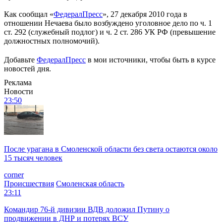
Как сообщал «
ФедералПресс
», 27 декабря 2010 года в
отношении Нечаева было возбуждено уголовное дело по ч. 1
ст. 292 (служебный подлог) и ч. 2 ст. 286 УК РФ (превышение
должностных полномочий).
Добавьте
ФедералПресс
в мои источники, чтобы быть в курсе
новостей дня.
Реклама
Новости
23:50
После урагана в Смоленской области без света остаются около
15 тысяч человек
corner
Происшествия
Смоленская область
23:11
Командир 76-й дивизии ВДВ доложил Путину о
продвижении в ДНР и потерях ВСУ