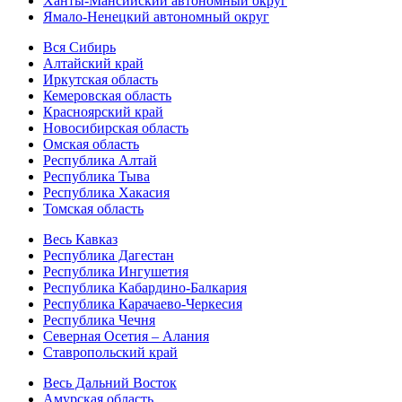
Ханты-Мансийский автономный округ
Ямало-Ненецкий автономный округ
Вся Сибирь
Алтайский край
Иркутская область
Кемеровская область
Красноярский край
Новосибирская область
Омская область
Республика Алтай
Республика Тыва
Республика Хакасия
Томская область
Весь Кавказ
Республика Дагестан
Республика Ингушетия
Республика Кабардино-Балкария
Республика Карачаево-Черкесия
Республика Чечня
Северная Осетия – Алания
Ставропольский край
Весь Дальний Восток
Амурская область