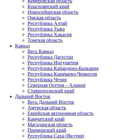
Кемеровская область
Красноярский край
Новосибирская область
Омская область
Республика Алтай
Республика Тыва
Республика Хакасия
Томская область
Кавказ
Весь Кавказ
Республика Дагестан
Республика Ингушетия
Республика Кабардино-Балкария
Республика Карачаево-Черкесия
Республика Чечня
Северная Осетия – Алания
Ставропольский край
Дальний Восток
Весь Дальний Восток
Амурская область
Еврейская автономная область
Камчатский край
Магаданская область
Приморский край
Республика Саха (Якутия)