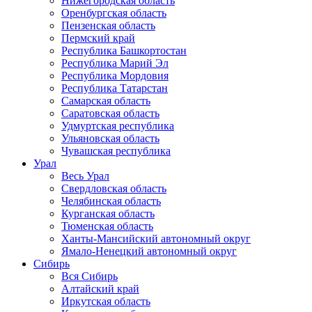
Нижегородская область
Оренбургская область
Пензенская область
Пермский край
Республика Башкортостан
Республика Марий Эл
Республика Мордовия
Республика Татарстан
Самарская область
Саратовская область
Удмуртская республика
Ульяновская область
Чувашская республика
Урал
Весь Урал
Свердловская область
Челябинская область
Курганская область
Тюменская область
Ханты-Мансийский автономный округ
Ямало-Ненецкий автономный округ
Сибирь
Вся Сибирь
Алтайский край
Иркутская область