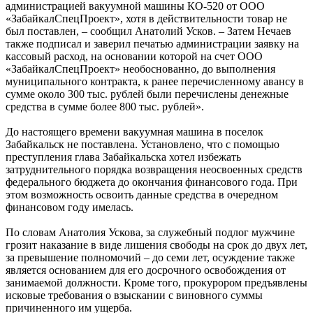
администрацией вакуумной машины КО-520 от ООО
«ЗабайкалСпецПроект», хотя в действительности товар не
был поставлен, – сообщил Анатолий Усков. – Затем Нечаев
также подписал и заверил печатью администрации заявку на
кассовый расход, на основании которой на счет ООО
«ЗабайкалСпецПроект» необоснованно, до выполнения
муниципального контракта, к ранее перечисленному авансу в
сумме около 300 тыс. рублей были перечислены денежные
средства в сумме более 800 тыс. рублей».
До настоящего времени вакуумная машина в поселок
Забайкальск не поставлена. Установлено, что с помощью
преступления глава Забайкальска хотел избежать
затруднительного порядка возвращения неосвоенных средств
федерального бюджета до окончания финансового года. При
этом возможность освоить данные средства в очередном
финансовом году имелась.
По словам Анатолия Ускова, за служебный подлог мужчине
грозит наказание в виде лишения свободы на срок до двух лет,
за превышение полномочий – до семи лет, осуждение также
является основанием для его досрочного освобождения от
занимаемой должности. Кроме того, прокурором предъявлены
исковые требования о взыскании с виновного суммы
причиненного им ущерба.