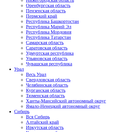
Нижегородская область
Оренбургская область
Пензенская область
Пермский край
Республика Башкортостан
Республика Марий Эл
Республика Мордовия
Республика Татарстан
Самарская область
Саратовская область
Удмуртская республика
Ульяновская область
Чувашская республика
Урал
Весь Урал
Свердловская область
Челябинская область
Курганская область
Тюменская область
Ханты-Мансийский автономный округ
Ямало-Ненецкий автономный округ
Сибирь
Вся Сибирь
Алтайский край
Иркутская область