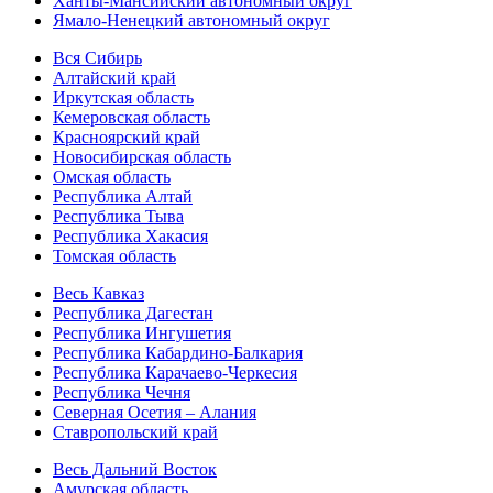
Ханты-Мансийский автономный округ
Ямало-Ненецкий автономный округ
Вся Сибирь
Алтайский край
Иркутская область
Кемеровская область
Красноярский край
Новосибирская область
Омская область
Республика Алтай
Республика Тыва
Республика Хакасия
Томская область
Весь Кавказ
Республика Дагестан
Республика Ингушетия
Республика Кабардино-Балкария
Республика Карачаево-Черкесия
Республика Чечня
Северная Осетия – Алания
Ставропольский край
Весь Дальний Восток
Амурская область