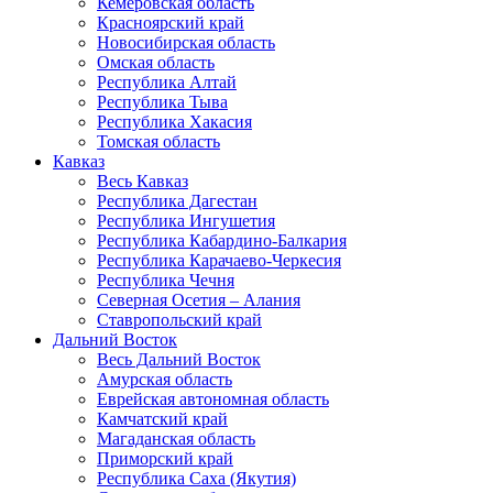
Кемеровская область
Красноярский край
Новосибирская область
Омская область
Республика Алтай
Республика Тыва
Республика Хакасия
Томская область
Кавказ
Весь Кавказ
Республика Дагестан
Республика Ингушетия
Республика Кабардино-Балкария
Республика Карачаево-Черкесия
Республика Чечня
Северная Осетия – Алания
Ставропольский край
Дальний Восток
Весь Дальний Восток
Амурская область
Еврейская автономная область
Камчатский край
Магаданская область
Приморский край
Республика Саха (Якутия)