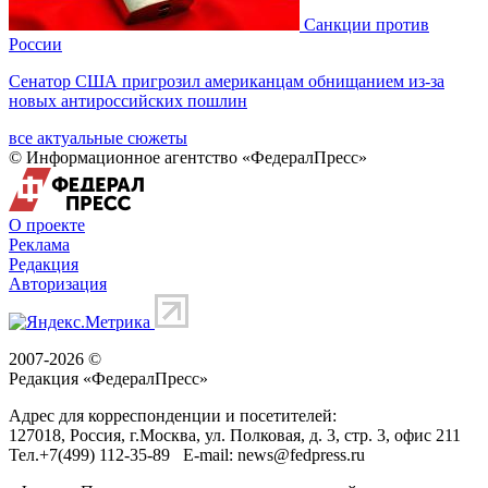
Санкции против
России
Сенатор США пригрозил американцам обнищанием из-за
новых антироссийских пошлин
все актуальные сюжеты
© Информационное агентство «ФедералПресс»
О проекте
Реклама
Редакция
Авторизация
2007-2026 ©
Редакция «
ФедералПресс
»
Адрес для корреспонденции и посетителей:
127018
, Россия, г.
Москва
,
ул. Полковая, д. 3, стр. 3
, офис 211
Тел.
+7(499) 112-35-89
E-mail:
news@fedpress.ru