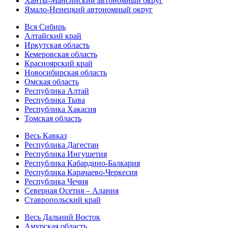
Ханты-Мансийский автономный округ
Ямало-Ненецкий автономный округ
Вся Сибирь
Алтайский край
Иркутская область
Кемеровская область
Красноярский край
Новосибирская область
Омская область
Республика Алтай
Республика Тыва
Республика Хакасия
Томская область
Весь Кавказ
Республика Дагестан
Республика Ингушетия
Республика Кабардино-Балкария
Республика Карачаево-Черкесия
Республика Чечня
Северная Осетия – Алания
Ставропольский край
Весь Дальний Восток
Амурская область