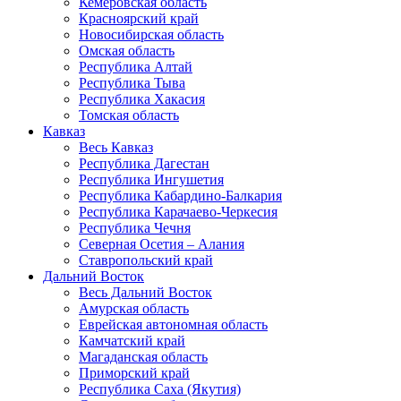
Кемеровская область
Красноярский край
Новосибирская область
Омская область
Республика Алтай
Республика Тыва
Республика Хакасия
Томская область
Кавказ
Весь Кавказ
Республика Дагестан
Республика Ингушетия
Республика Кабардино-Балкария
Республика Карачаево-Черкесия
Республика Чечня
Северная Осетия – Алания
Ставропольский край
Дальний Восток
Весь Дальний Восток
Амурская область
Еврейская автономная область
Камчатский край
Магаданская область
Приморский край
Республика Саха (Якутия)