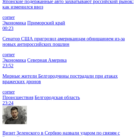
Японские подержанные авто захватывают российский рынок:
как изменился ввоз
corner
Экономика
Приморский край
00:23
Сенатор США пригрозил американцам обнищанием из-за
новых антироссийских пошлин
corner
Экономика
Северная Америка
23:52
Мирные жители Белгородчины пострадали при атаках
вражеских дронов
corner
Происшествия
Белгородская область
23:24
Визит Зеленского в Сербию назвали ударом по связям с