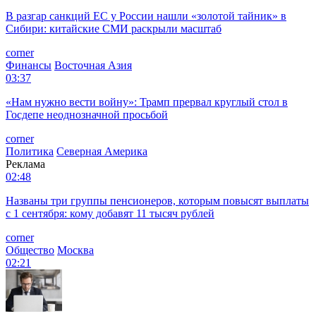
В разгар санкций ЕС у России нашли «золотой тайник» в
Сибири: китайские СМИ раскрыли масштаб
corner
Финансы
Восточная Азия
03:37
«Нам нужно вести войну»: Трамп прервал круглый стол в
Госдепе неоднозначной просьбой
corner
Политика
Северная Америка
Реклама
02:48
Названы три группы пенсионеров, которым повысят выплаты
с 1 сентября: кому добавят 11 тысяч рублей
corner
Общество
Москва
02:21