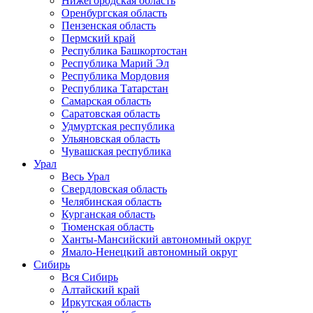
Нижегородская область
Оренбургская область
Пензенская область
Пермский край
Республика Башкортостан
Республика Марий Эл
Республика Мордовия
Республика Татарстан
Самарская область
Саратовская область
Удмуртская республика
Ульяновская область
Чувашская республика
Урал
Весь Урал
Свердловская область
Челябинская область
Курганская область
Тюменская область
Ханты-Мансийский автономный округ
Ямало-Ненецкий автономный округ
Сибирь
Вся Сибирь
Алтайский край
Иркутская область