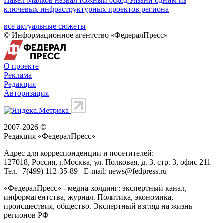
Павел Малков назвал Южный обход Рязани одним из
ключевых инфраструктурных проектов региона
все актуальные сюжеты
© Информационное агентство «ФедералПресс»
О проекте
Реклама
Редакция
Авторизация
2007-2026 ©
Редакция «
ФедералПресс
»
Адрес для корреспонденции и посетителей:
127018
, Россия, г.
Москва
,
ул. Полковая, д. 3, стр. 3
, офис 211
Тел.
+7(499) 112-35-89
E-mail:
news@fedpress.ru
«ФедералПресс» - медиа-холдинг: экспертный канал,
информагентства, журнал. Политика, экономика,
происшествия, общество. Экспертный взгляд на жизнь
регионов РФ