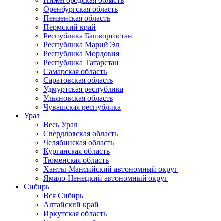
Нижегородская область
Оренбургская область
Пензенская область
Пермский край
Республика Башкортостан
Республика Марий Эл
Республика Мордовия
Республика Татарстан
Самарская область
Саратовская область
Удмуртская республика
Ульяновская область
Чувашская республика
Урал
Весь Урал
Свердловская область
Челябинская область
Курганская область
Тюменская область
Ханты-Мансийский автономный округ
Ямало-Ненецкий автономный округ
Сибирь
Вся Сибирь
Алтайский край
Иркутская область