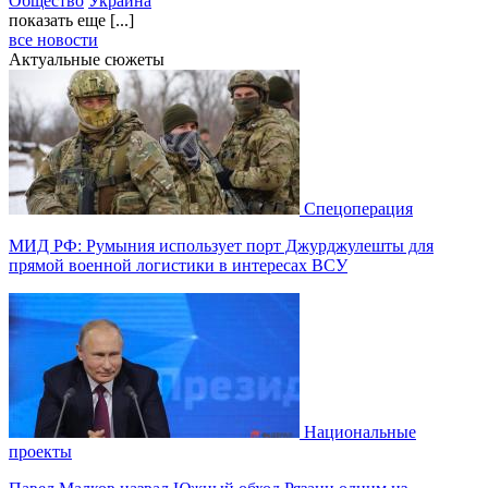
Общество
Украина
показать еще [...]
все новости
Актуальные сюжеты
Спецоперация
МИД РФ: Румыния использует порт Джурджулешты для
прямой военной логистики в интересах ВСУ
Национальные
проекты