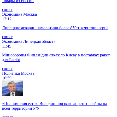
товары из России
corner
Экономика
Москва
12:12
Липецкие аграрии намолотили более 850 тысяч тонн зерна
corner
Экономика
Липецкая область
11:45
Минобороны Финляндии отказало Киеву в поставках ракет
для Patriot
corner
Политика
Москва
10:59
«Полномочия есть»: Володин призвал запретить вейпы на
всей территории РФ