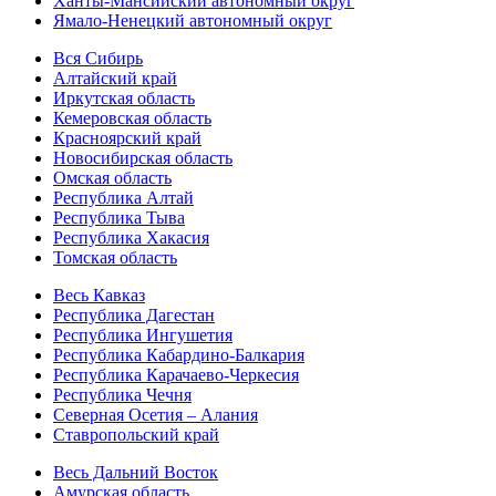
Ханты-Мансийский автономный округ
Ямало-Ненецкий автономный округ
Вся Сибирь
Алтайский край
Иркутская область
Кемеровская область
Красноярский край
Новосибирская область
Омская область
Республика Алтай
Республика Тыва
Республика Хакасия
Томская область
Весь Кавказ
Республика Дагестан
Республика Ингушетия
Республика Кабардино-Балкария
Республика Карачаево-Черкесия
Республика Чечня
Северная Осетия – Алания
Ставропольский край
Весь Дальний Восток
Амурская область