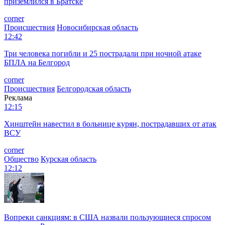
приземлился в Братске
corner
Происшествия
Новосибирская область
12:42
Три человека погибли и 25 пострадали при ночной атаке
БПЛА на Белгород
corner
Происшествия
Белгородская область
Реклама
12:15
Хинштейн навестил в больнице курян, пострадавших от атак
ВСУ
corner
Общество
Курская область
12:12
Вопреки санкциям: в США назвали пользующиеся спросом