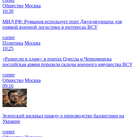
corner
Общество
Москва
10:30
МИД РФ: Румыния использует порт Джурджулешты для
прямой военной логистики в интересах ВСУ
corner
Политика
Москва
10:25
«Разнесли в хлам»: в портах Одессы и Черноморска
российская армия поразила склады военного имущества ВСУ
corner
Общество
Москва
09:16
Зеленский раскрыл правду о производстве баллистики на
Украине
corner