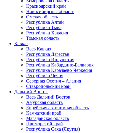
Кемеровская область
Красноярский край
Новосибирская область
Омская область
Республика Алтай
Республика Тыва
Республика Хакасия
Томская область
Кавказ
Весь Кавказ
Республика Дагестан
Республика Ингушетия
Республика Кабардино-Балкария
Республика Карачаево-Черкесия
Республика Чечня
Северная Осетия – Алания
Ставропольский край
Дальний Восток
Весь Дальний Восток
Амурская область
Еврейская автономная область
Камчатский край
Магаданская область
Приморский край
Республика Саха (Якутия)