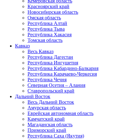
Кемеровская область
Красноярский край
Новосибирская область
Омская область
Республика Алтай
Республика Тыва
Республика Хакасия
Томская область
Кавказ
Весь Кавказ
Республика Дагестан
Республика Ингушетия
Республика Кабардино-Балкария
Республика Карачаево-Черкесия
Республика Чечня
Северная Осетия – Алания
Ставропольский край
Дальний Восток
Весь Дальний Восток
Амурская область
Еврейская автономная область
Камчатский край
Магаданская область
Приморский край
Республика Саха (Якутия)