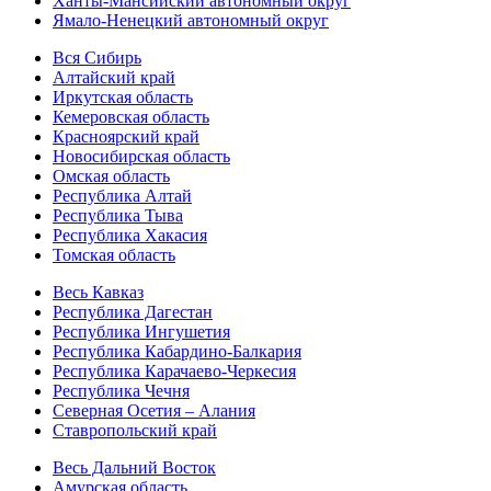
Ханты-Мансийский автономный округ
Ямало-Ненецкий автономный округ
Вся Сибирь
Алтайский край
Иркутская область
Кемеровская область
Красноярский край
Новосибирская область
Омская область
Республика Алтай
Республика Тыва
Республика Хакасия
Томская область
Весь Кавказ
Республика Дагестан
Республика Ингушетия
Республика Кабардино-Балкария
Республика Карачаево-Черкесия
Республика Чечня
Северная Осетия – Алания
Ставропольский край
Весь Дальний Восток
Амурская область