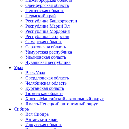
Нижегородская область
Оренбургская область
Пензенская область
Пермский край
Республика Башкортостан
Республика Марий Эл
Республика Мордовия
Республика Татарстан
Самарская область
Саратовская область
Удмуртская республика
Ульяновская область
Чувашская республика
Урал
Весь Урал
Свердловская область
Челябинская область
Курганская область
Тюменская область
Ханты-Мансийский автономный округ
Ямало-Ненецкий автономный округ
Сибирь
Вся Сибирь
Алтайский край
Иркутская область