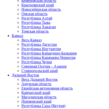
Кемеровская область
Красноярский край
Новосибирская область
Омская область
Республика Алтай
Республика Тыва
Республика Хакасия
Томская область
Кавказ
Весь Кавказ
Республика Дагестан
Республика Ингушетия
Республика Кабардино-Балкария
Республика Карачаево-Черкесия
Республика Чечня
Северная Осетия – Алания
Ставропольский край
Дальний Восток
Весь Дальний Восток
Амурская область
Еврейская автономная область
Камчатский край
Магаданская область
Приморский край
Республика Саха (Якутия)