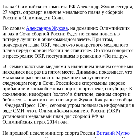
Глава Олимпийского комитета РФ Александр Жуков сегодня,
27 марта, опроверг наличие медального плана у сборной
России к Олимпиаде в Сочи.
По словам
Александра Жукова
, на домашних Олимпийских
играх в Сочи сборной России будет по силам попасть в
пятерку лучших в общекомандном зачете. При этом,
подчеркнул глава ОКР, «какого-то конкретного медального
плана перед сборной России не ставится». Об этом говорится
в пресс-релизе ОКР, поступившем в редакцию «Ленты.ру».
«С семью золотыми медалями в нынешнем зимнем сезоне мы
находимся как раз на пятом месте. Динамика показывает, что
мы можем рассчитывать на удачное выступление в
следующем году в Сочи. Российские спортсмены здорово
прибавили в конькобежном спорте, шорт-треке, сноуборде. К
сожалению, недобрали ’золото’ в биатлоне, санном спорте и
бобслее», – пояснил свою позицию Жуков. Как ранее сообщал
«ФедералПресс. Юг», сегодня утром появилась информация в
ряде СМИ, что в Олимпийском комитете России (ОКР)
установили медальный план для сборной РФ на
Олимпийских играх 2014 года.
На прошлой неделе министр спорта России
Виталий Мутко