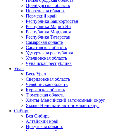
Нижегородская область
Оренбургская область
Пензенская область
Пермский край
Республика Башкортостан
Республика Марий Эл
Республика Мордовия
Республика Татарстан
Самарская область
Саратовская область
Удмуртская республика
Ульяновская область
Чувашская республика
Урал
Весь Урал
Свердловская область
Челябинская область
Курганская область
Тюменская область
Ханты-Мансийский автономный округ
Ямало-Ненецкий автономный округ
Сибирь
Вся Сибирь
Алтайский край
Иркутская область