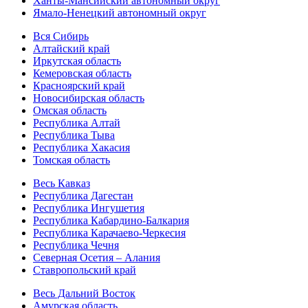
Ханты-Мансийский автономный округ
Ямало-Ненецкий автономный округ
Вся Сибирь
Алтайский край
Иркутская область
Кемеровская область
Красноярский край
Новосибирская область
Омская область
Республика Алтай
Республика Тыва
Республика Хакасия
Томская область
Весь Кавказ
Республика Дагестан
Республика Ингушетия
Республика Кабардино-Балкария
Республика Карачаево-Черкесия
Республика Чечня
Северная Осетия – Алания
Ставропольский край
Весь Дальний Восток
Амурская область