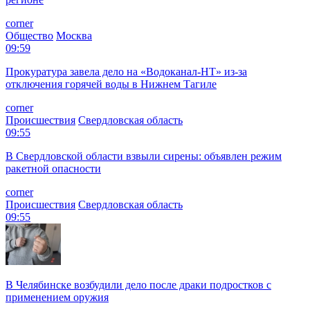
corner
Общество
Москва
09:59
Прокуратура завела дело на «Водоканал-НТ» из-за
отключения горячей воды в Нижнем Тагиле
corner
Происшествия
Свердловская область
09:55
В Свердловской области взвыли сирены: объявлен режим
ракетной опасности
corner
Происшествия
Свердловская область
09:55
В Челябинске возбудили дело после драки подростков с
применением оружия