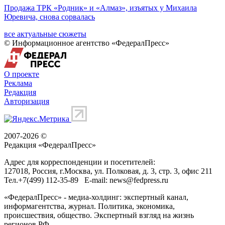
Продажа ТРК «Родник» и «Алмаз», изъятых у Михаила
Юревича, снова сорвалась
все актуальные сюжеты
© Информационное агентство «ФедералПресс»
О проекте
Реклама
Редакция
Авторизация
2007-2026 ©
Редакция «
ФедералПресс
»
Адрес для корреспонденции и посетителей:
127018
, Россия, г.
Москва
,
ул. Полковая, д. 3, стр. 3
, офис 211
Тел.
+7(499) 112-35-89
E-mail:
news@fedpress.ru
«ФедералПресс» - медиа-холдинг: экспертный канал,
информагентства, журнал. Политика, экономика,
происшествия, общество. Экспертный взгляд на жизнь
регионов РФ