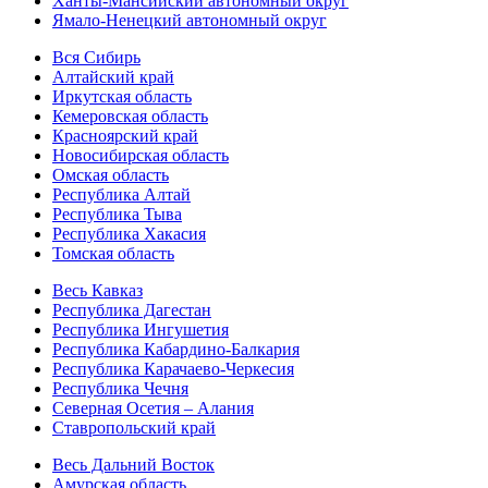
Ханты-Мансийский автономный округ
Ямало-Ненецкий автономный округ
Вся Сибирь
Алтайский край
Иркутская область
Кемеровская область
Красноярский край
Новосибирская область
Омская область
Республика Алтай
Республика Тыва
Республика Хакасия
Томская область
Весь Кавказ
Республика Дагестан
Республика Ингушетия
Республика Кабардино-Балкария
Республика Карачаево-Черкесия
Республика Чечня
Северная Осетия – Алания
Ставропольский край
Весь Дальний Восток
Амурская область