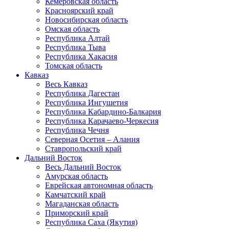
Кемеровская область
Красноярский край
Новосибирская область
Омская область
Республика Алтай
Республика Тыва
Республика Хакасия
Томская область
Кавказ
Весь Кавказ
Республика Дагестан
Республика Ингушетия
Республика Кабардино-Балкария
Республика Карачаево-Черкесия
Республика Чечня
Северная Осетия – Алания
Ставропольский край
Дальний Восток
Весь Дальний Восток
Амурская область
Еврейская автономная область
Камчатский край
Магаданская область
Приморский край
Республика Саха (Якутия)