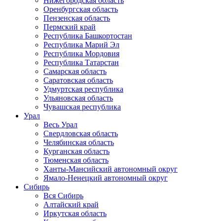
Нижегородская область
Оренбургская область
Пензенская область
Пермский край
Республика Башкортостан
Республика Марий Эл
Республика Мордовия
Республика Татарстан
Самарская область
Саратовская область
Удмуртская республика
Ульяновская область
Чувашская республика
Урал
Весь Урал
Свердловская область
Челябинская область
Курганская область
Тюменская область
Ханты-Мансийский автономный округ
Ямало-Ненецкий автономный округ
Сибирь
Вся Сибирь
Алтайский край
Иркутская область