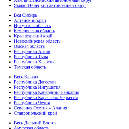
Ханты-Мансийский автономный округ
Ямало-Ненецкий автономный округ
Вся Сибирь
Алтайский край
Иркутская область
Кемеровская область
Красноярский край
Новосибирская область
Омская область
Республика Алтай
Республика Тыва
Республика Хакасия
Томская область
Весь Кавказ
Республика Дагестан
Республика Ингушетия
Республика Кабардино-Балкария
Республика Карачаево-Черкесия
Республика Чечня
Северная Осетия – Алания
Ставропольский край
Весь Дальний Восток
Амурская область