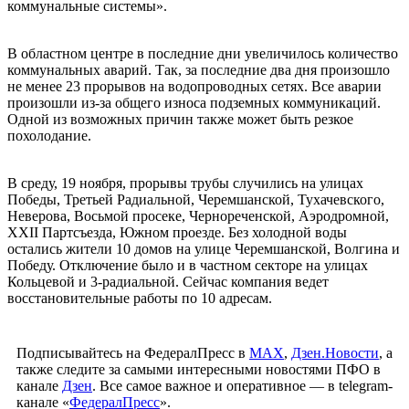
коммунальные системы».
В областном центре в последние дни увеличилось количество
коммунальных аварий. Так, за последние два дня произошло
не менее 23 прорывов на водопроводных сетях. Все аварии
произошли из-за общего износа подземных коммуникаций.
Одной из возможных причин также может быть резкое
похолодание.
В среду, 19 ноября, прорывы трубы случились на улицах
Победы, Третьей Радиальной, Черемшанской, Тухачевского,
Неверова, Восьмой просеке, Чернореченской, Аэродромной,
XXII Партсъезда, Южном проезде. Без холодной воды
остались жители 10 домов на улице Черемшанской, Волгина и
Победу. Отключение было и в частном секторе на улицах
Кольцевой и 3-радиальной. Сейчас компания ведет
восстановительные работы по 10 адресам.
Подписывайтесь на ФедералПресс в
МАХ
,
Дзен.Новости
, а
также следите за самыми интересными новостями ПФО в
канале
Дзен
. Все самое важное и оперативное — в telegram-
канале «
ФедералПресс
».