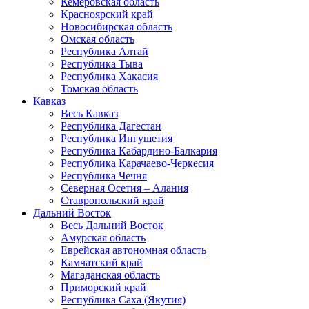
Кемеровская область
Красноярский край
Новосибирская область
Омская область
Республика Алтай
Республика Тыва
Республика Хакасия
Томская область
Кавказ
Весь Кавказ
Республика Дагестан
Республика Ингушетия
Республика Кабардино-Балкария
Республика Карачаево-Черкесия
Республика Чечня
Северная Осетия – Алания
Ставропольский край
Дальний Восток
Весь Дальний Восток
Амурская область
Еврейская автономная область
Камчатский край
Магаданская область
Приморский край
Республика Саха (Якутия)