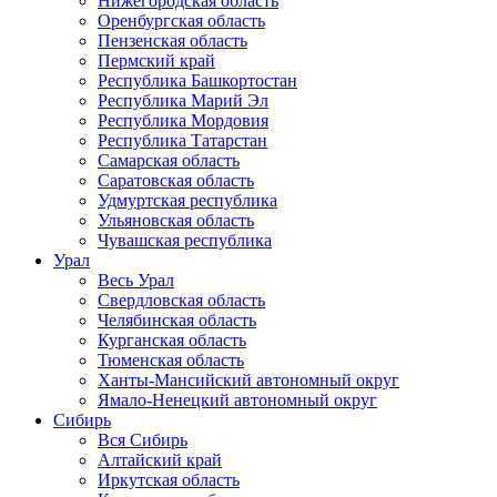
Нижегородская область
Оренбургская область
Пензенская область
Пермский край
Республика Башкортостан
Республика Марий Эл
Республика Мордовия
Республика Татарстан
Самарская область
Саратовская область
Удмуртская республика
Ульяновская область
Чувашская республика
Урал
Весь Урал
Свердловская область
Челябинская область
Курганская область
Тюменская область
Ханты-Мансийский автономный округ
Ямало-Ненецкий автономный округ
Сибирь
Вся Сибирь
Алтайский край
Иркутская область