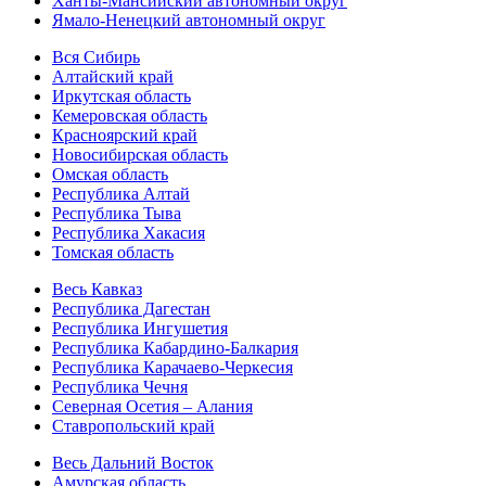
Ханты-Мансийский автономный округ
Ямало-Ненецкий автономный округ
Вся Сибирь
Алтайский край
Иркутская область
Кемеровская область
Красноярский край
Новосибирская область
Омская область
Республика Алтай
Республика Тыва
Республика Хакасия
Томская область
Весь Кавказ
Республика Дагестан
Республика Ингушетия
Республика Кабардино-Балкария
Республика Карачаево-Черкесия
Республика Чечня
Северная Осетия – Алания
Ставропольский край
Весь Дальний Восток
Амурская область