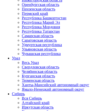
Нижегородская область
Оренбургская область
Пензенская область
Пермский край
Республика Башкортостан
Республика Марий Эл
Республика Мордовия
Республика Татарстан
Самарская область
Саратовская область
Удмуртская республика
Ульяновская область
Чувашская республика
Урал
Весь Урал
Свердловская область
Челябинская область
Курганская область
Тюменская область
Ханты-Мансийский автономный округ
Ямало-Ненецкий автономный округ
Сибирь
Вся Сибирь
Алтайский край
Иркутская область