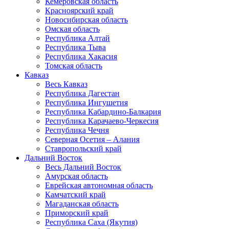
Кемеровская область
Красноярский край
Новосибирская область
Омская область
Республика Алтай
Республика Тыва
Республика Хакасия
Томская область
Кавказ
Весь Кавказ
Республика Дагестан
Республика Ингушетия
Республика Кабардино-Балкария
Республика Карачаево-Черкесия
Республика Чечня
Северная Осетия – Алания
Ставропольский край
Дальний Восток
Весь Дальний Восток
Амурская область
Еврейская автономная область
Камчатский край
Магаданская область
Приморский край
Республика Саха (Якутия)