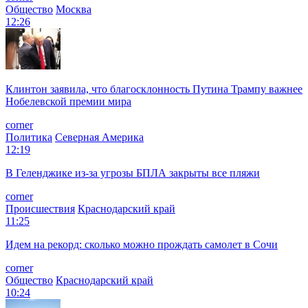
Общество
Москва
12:26
Клинтон заявила, что благосклонность Путина Трампу важнее
Нобелевской премии мира
corner
Политика
Северная Америка
12:19
В Геленджике из-за угрозы БПЛА закрыты все пляжи
corner
Происшествия
Краснодарский край
11:25
Идем на рекорд: сколько можно прождать самолет в Сочи
corner
Общество
Краснодарский край
10:24