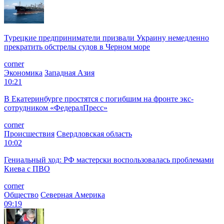
Турецкие предприниматели призвали Украину немедленно
прекратить обстрелы судов в Черном море
corner
Экономика
Западная Азия
10:21
В Екатеринбурге простятся с погибшим на фронте экс-
сотрудником «ФедералПресс»
corner
Происшествия
Свердловская область
10:02
Гениальный ход: РФ мастерски воспользовалась проблемами
Киева с ПВО
corner
Общество
Северная Америка
09:19