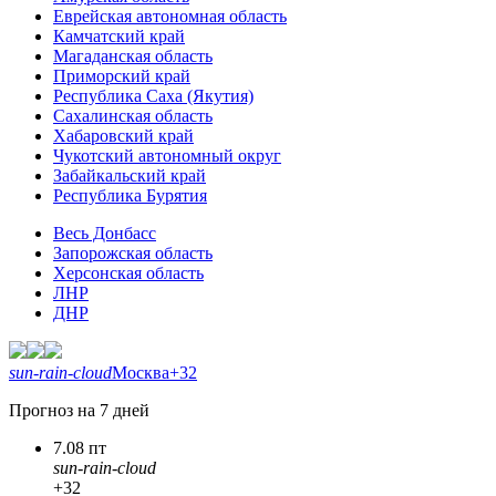
Еврейская автономная область
Камчатский край
Магаданская область
Приморский край
Республика Саха (Якутия)
Сахалинская область
Хабаровский край
Чукотский автономный округ
Забайкальский край
Республика Бурятия
Весь Донбасс
Запорожская область
Херсонская область
ЛНР
ДНР
sun-rain-cloud
Москва
+32
Прогноз на 7 дней
7.08 пт
sun-rain-cloud
+32