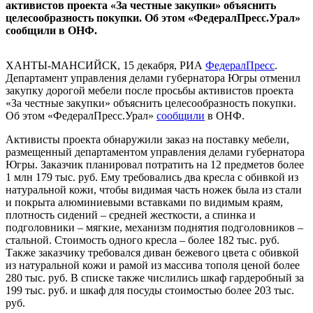
активистов проекта «За честные закупки» объяснить
целесообразность покупки. Об этом «ФедералПресс.Урал»
сообщили в ОНФ.
ХАНТЫ-МАНСИЙСК, 15 декабря, РИА
ФедералПресс
.
Департамент управления делами губернатора Югры отменил
закупку дорогой мебели после просьбы активистов проекта
«За честные закупки» объяснить целесообразность покупки.
Об этом «ФедералПресс.Урал»
сообщили
в ОНФ.
Активисты проекта обнаружили заказ на поставку мебели,
размещенный департаментом управления делами губернатора
Югры. Заказчик планировал потратить на 12 предметов более
1 млн 179 тыс. руб. Ему требовались два кресла с обивкой из
натуральной кожи, чтобы видимая часть ножек была из стали
и покрыта алюминиевыми вставками по видимым краям,
плотность сидений – средней жесткости, а спинка и
подголовники – мягкие, механизм поднятия подголовников –
стальной. Стоимость одного кресла – более 182 тыс. руб.
Также заказчику требовался диван бежевого цвета с обивкой
из натуральной кожи и рамой из массива тополя ценой более
280 тыс. руб. В списке также числились шкаф гардеробный за
199 тыс. руб. и шкаф для посуды стоимостью более 203 тыс.
руб.