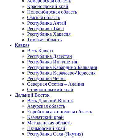
Кемеровская область
Красноярский край
Новосибирская область
Омская область
Республика Алтай
Республика Тыва
Республика Хакасия
Томская область
Кавказ
Весь Кавказ
Республика Дагестан
Республика Ингушетия
Республика Кабардино-Балкария
Республика Карачаево-Черкесия
Республика Чечня
Северная Осетия – Алания
Ставропольский край
Дальний Восток
Весь Дальний Восток
Амурская область
Еврейская автономная область
Камчатский край
Магаданская область
Приморский край
Республика Саха (Якутия)