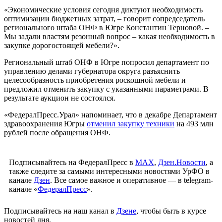
«Экономические условия сегодня диктуют необходимость
оптимизации бюджетных затрат, – говорит сопредседатель
регионального штаба ОНФ в Югре Константин Терновой. –
Мы задали властям резонный вопрос – какая необходимость в
закупке дорогостоящей мебели?».
Региональный штаб ОНФ в Югре попросил департамент по
управлению делами губернатора округа разъяснить
целесообразность приобретения роскошной мебели и
предложил отменить закупку с указанными параметрами. В
результате аукцион не состоялся.
«ФедералПресс.Урал» напоминает, что в декабре Департамент
здравоохранения Югры
отменил закупку техники
на 493 млн
рублей после обращения ОНФ.
Подписывайтесь на ФедералПресс в
МАХ
,
Дзен.Новости
, а
также следите за самыми интересными новостями УрФО в
канале
Дзен
. Все самое важное и оперативное — в telegram-
канале «
ФедералПресс
».
Подписывайтесь на наш канал в
Дзене
, чтобы быть в курсе
новостей дня.