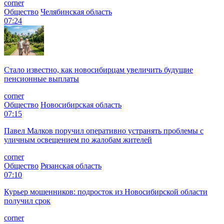
corner
Общество
Челябинская область
07:24
Стало известно, как новосибирцам увеличить будущие
пенсионные выплаты
corner
Общество
Новосибирская область
07:15
Павел Малков поручил оперативно устранять проблемы с
уличным освещением по жалобам жителей
corner
Общество
Рязанская область
07:10
Курьер мошенников: подросток из Новосибирской области
получил срок
corner