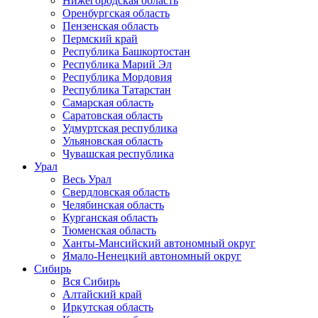
Нижегородская область
Оренбургская область
Пензенская область
Пермский край
Республика Башкортостан
Республика Марий Эл
Республика Мордовия
Республика Татарстан
Самарская область
Саратовская область
Удмуртская республика
Ульяновская область
Чувашская республика
Урал
Весь Урал
Свердловская область
Челябинская область
Курганская область
Тюменская область
Ханты-Мансийский автономный округ
Ямало-Ненецкий автономный округ
Сибирь
Вся Сибирь
Алтайский край
Иркутская область