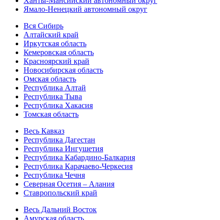
Ханты-Мансийский автономный округ
Ямало-Ненецкий автономный округ
Вся Сибирь
Алтайский край
Иркутская область
Кемеровская область
Красноярский край
Новосибирская область
Омская область
Республика Алтай
Республика Тыва
Республика Хакасия
Томская область
Весь Кавказ
Республика Дагестан
Республика Ингушетия
Республика Кабардино-Балкария
Республика Карачаево-Черкесия
Республика Чечня
Северная Осетия – Алания
Ставропольский край
Весь Дальний Восток
Амурская область