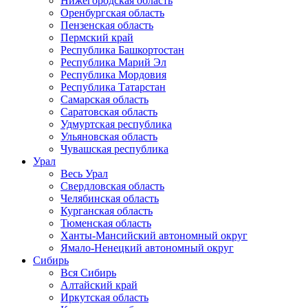
Нижегородская область
Оренбургская область
Пензенская область
Пермский край
Республика Башкортостан
Республика Марий Эл
Республика Мордовия
Республика Татарстан
Самарская область
Саратовская область
Удмуртская республика
Ульяновская область
Чувашская республика
Урал
Весь Урал
Свердловская область
Челябинская область
Курганская область
Тюменская область
Ханты-Мансийский автономный округ
Ямало-Ненецкий автономный округ
Сибирь
Вся Сибирь
Алтайский край
Иркутская область