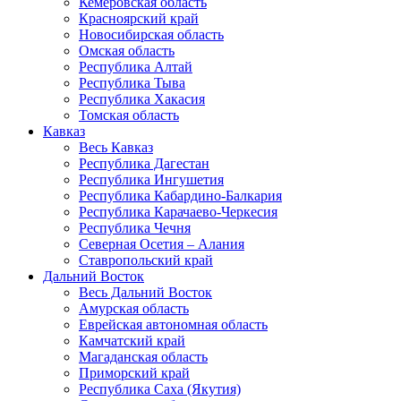
Кемеровская область
Красноярский край
Новосибирская область
Омская область
Республика Алтай
Республика Тыва
Республика Хакасия
Томская область
Кавказ
Весь Кавказ
Республика Дагестан
Республика Ингушетия
Республика Кабардино-Балкария
Республика Карачаево-Черкесия
Республика Чечня
Северная Осетия – Алания
Ставропольский край
Дальний Восток
Весь Дальний Восток
Амурская область
Еврейская автономная область
Камчатский край
Магаданская область
Приморский край
Республика Саха (Якутия)