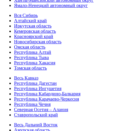
Ханты-Мансийский автономный округ
Ямало-Ненецкий автономный округ
Вся Сибирь
Алтайский край
Иркутская область
Кемеровская область
Красноярский край
Новосибирская область
Омская область
Республика Алтай
Республика Тыва
Республика Хакасия
Томская область
Весь Кавказ
Республика Дагестан
Республика Ингушетия
Республика Кабардино-Балкария
Республика Карачаево-Черкесия
Республика Чечня
Северная Осетия – Алания
Ставропольский край
Весь Дальний Восток
Амурская область