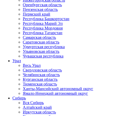
Нижегородская область
Оренбургская область
Пензенская область
Пермский край
Республика Башкортостан
Республика Марий Эл
Республика Мордовия
Республика Татарстан
Самарская область
Саратовская область
Удмуртская республика
Ульяновская область
Чувашская республика
Урал
Весь Урал
Свердловская область
Челябинская область
Курганская область
Тюменская область
Ханты-Мансийский автономный округ
Ямало-Ненецкий автономный округ
Сибирь
Вся Сибирь
Алтайский край
Иркутская область