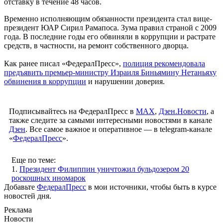
отставку в течение 48 часов.
Временно исполняющим обязанности президента стал вице-
президент ЮАР Сирил Рамапоса. Зума правил страной с 2009
года. В последние годы его обвиняли в коррупции и растрате
средств, в частности, на ремонт собственного дворца.
Как ранее писал «ФедералПресс»,
полиция рекомендовала
предъявить премьер-министру Израиля Биньямину Нетаньяху
обвинения в коррупции
и нарушении доверия.
Подписывайтесь на ФедералПресс в
МАХ
,
Дзен.Новости
, а
также следите за самыми интересными новостями в канале
Дзен
. Все самое важное и оперативное — в telegram-канале
«
ФедералПресс
».
Еще по теме:
1.
Президент Филиппин уничтожил бульдозером 20
роскошных иномарок
Добавьте
ФедералПресс
в мои источники, чтобы быть в курсе
новостей дня.
Реклама
Новости