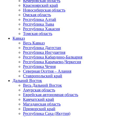
Кемеровская область
Красноярский край
Новосибирская область
Омская область
Республика Алтай
Республика Тыва
Республика Хакасия
Томская область
Кавказ
Весь Кавказ
Республика Дагестан
Республика Ингушетия
Республика Кабардино-Балкария
Республика Карачаево-Черкесия
Республика Чечня
Северная Осетия – Алания
Ставропольский край
Дальний Восток
Весь Дальний Восток
Амурская область
Еврейская автономная область
Камчатский край
Магаданская область
Приморский край
Республика Саха (Якутия)