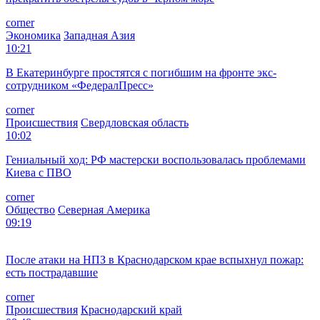
corner
Экономика
Западная Азия
10:21
В Екатеринбурге простятся с погибшим на фронте экс-
сотрудником «ФедералПресс»
corner
Происшествия
Свердловская область
10:02
Гениальный ход: РФ мастерски воспользовалась проблемами
Киева с ПВО
corner
Общество
Северная Америка
09:19
После атаки на НПЗ в Краснодарском крае вспыхнул пожар:
есть пострадавшие
corner
Происшествия
Краснодарский край