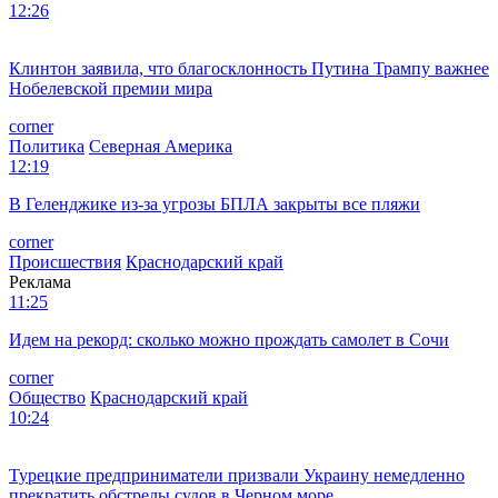
12:26
Клинтон заявила, что благосклонность Путина Трампу важнее
Нобелевской премии мира
corner
Политика
Северная Америка
12:19
В Геленджике из-за угрозы БПЛА закрыты все пляжи
corner
Происшествия
Краснодарский край
Реклама
11:25
Идем на рекорд: сколько можно прождать самолет в Сочи
corner
Общество
Краснодарский край
10:24
Турецкие предприниматели призвали Украину немедленно
прекратить обстрелы судов в Черном море