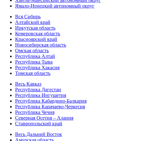
Ханты-Мансийский автономный округ
Ямало-Ненецкий автономный округ
Вся Сибирь
Алтайский край
Иркутская область
Кемеровская область
Красноярский край
Новосибирская область
Омская область
Республика Алтай
Республика Тыва
Республика Хакасия
Томская область
Весь Кавказ
Республика Дагестан
Республика Ингушетия
Республика Кабардино-Балкария
Республика Карачаево-Черкесия
Республика Чечня
Северная Осетия – Алания
Ставропольский край
Весь Дальний Восток
Амурская область