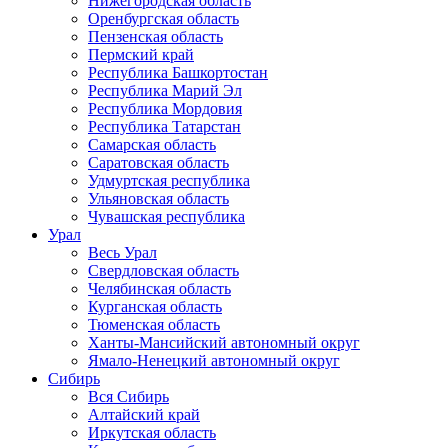
Нижегородская область
Оренбургская область
Пензенская область
Пермский край
Республика Башкортостан
Республика Марий Эл
Республика Мордовия
Республика Татарстан
Самарская область
Саратовская область
Удмуртская республика
Ульяновская область
Чувашская республика
Урал
Весь Урал
Свердловская область
Челябинская область
Курганская область
Тюменская область
Ханты-Мансийский автономный округ
Ямало-Ненецкий автономный округ
Сибирь
Вся Сибирь
Алтайский край
Иркутская область