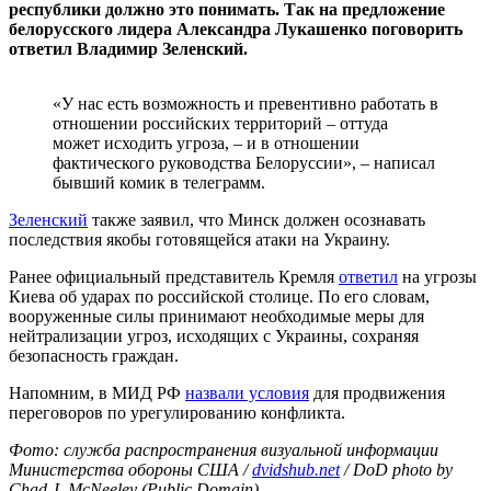
республики должно это понимать. Так на предложение
белорусского лидера Александра Лукашенко поговорить
ответил Владимир Зеленский.
«У нас есть возможность и превентивно работать в
отношении российских территорий – оттуда
может исходить угроза, – и в отношении
фактического руководства Белоруссии», – написал
бывший комик в телеграмм.
Зеленский
также заявил, что Минск должен осознавать
последствия якобы готовящейся атаки на Украину.
Ранее официальный представитель Кремля
ответил
на угрозы
Киева об ударах по российской столице. По его словам,
вооруженные силы принимают необходимые меры для
нейтрализации угроз, исходящих с Украины, сохраняя
безопасность граждан.
Напомним, в МИД РФ
назвали условия
для продвижения
переговоров по урегулированию конфликта.
Фото: служба распространения визуальной информации
Министерства обороны США /
dvidshub.net
/ DoD photo by
Chad J. McNeeley (Public Domain)