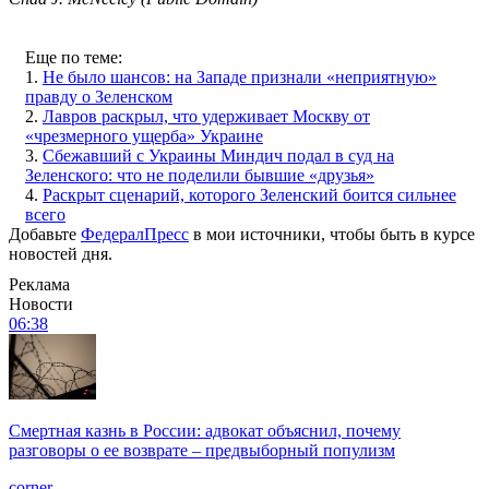
Еще по теме:
1.
Не было шансов: на Западе признали «неприятную»
правду о Зеленском
2.
Лавров раскрыл, что удерживает Москву от
«чрезмерного ущерба» Украине
3.
Сбежавший с Украины Миндич подал в суд на
Зеленского: что не поделили бывшие «друзья»
4.
Раскрыт сценарий, которого Зеленский боится сильнее
всего
Добавьте
ФедералПресс
в мои источники, чтобы быть в курсе
новостей дня.
Реклама
Новости
06:38
Смертная казнь в России: адвокат объяснил, почему
разговоры о ее возврате – предвыборный популизм
corner