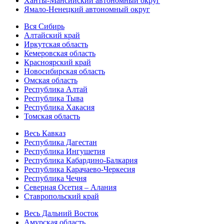
Ханты-Мансийский автономный округ
Ямало-Ненецкий автономный округ
Вся Сибирь
Алтайский край
Иркутская область
Кемеровская область
Красноярский край
Новосибирская область
Омская область
Республика Алтай
Республика Тыва
Республика Хакасия
Томская область
Весь Кавказ
Республика Дагестан
Республика Ингушетия
Республика Кабардино-Балкария
Республика Карачаево-Черкесия
Республика Чечня
Северная Осетия – Алания
Ставропольский край
Весь Дальний Восток
Амурская область