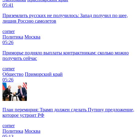
05:41
Приземлить русских не получилось: Запад получил по шее,
лишив Россию самолетов
corner
Политика
Москва
05:26
Приморье подняло выплаты контрактникам: сколько можно
получить сейчас
corner
Общество
Приморский край
05:26
План перемирия: Трамп должен сделать Путину предложение,
которое устроит РФ
corner
Политика
Москва
05:13