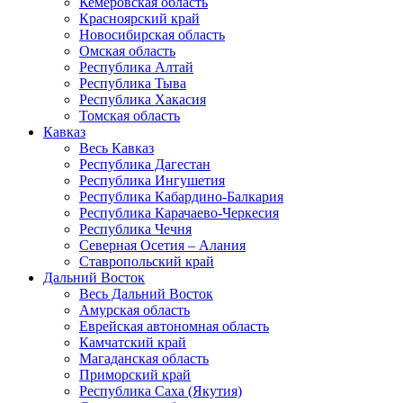
Кемеровская область
Красноярский край
Новосибирская область
Омская область
Республика Алтай
Республика Тыва
Республика Хакасия
Томская область
Кавказ
Весь Кавказ
Республика Дагестан
Республика Ингушетия
Республика Кабардино-Балкария
Республика Карачаево-Черкесия
Республика Чечня
Северная Осетия – Алания
Ставропольский край
Дальний Восток
Весь Дальний Восток
Амурская область
Еврейская автономная область
Камчатский край
Магаданская область
Приморский край
Республика Саха (Якутия)