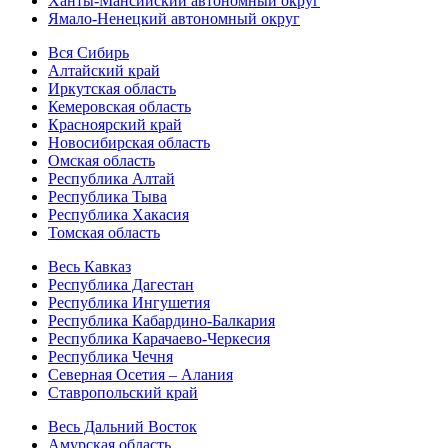
Ханты-Мансийский автономный округ
Ямало-Ненецкий автономный округ
Вся Сибирь
Алтайский край
Иркутская область
Кемеровская область
Красноярский край
Новосибирская область
Омская область
Республика Алтай
Республика Тыва
Республика Хакасия
Томская область
Весь Кавказ
Республика Дагестан
Республика Ингушетия
Республика Кабардино-Балкария
Республика Карачаево-Черкесия
Республика Чечня
Северная Осетия – Алания
Ставропольский край
Весь Дальний Восток
Амурская область