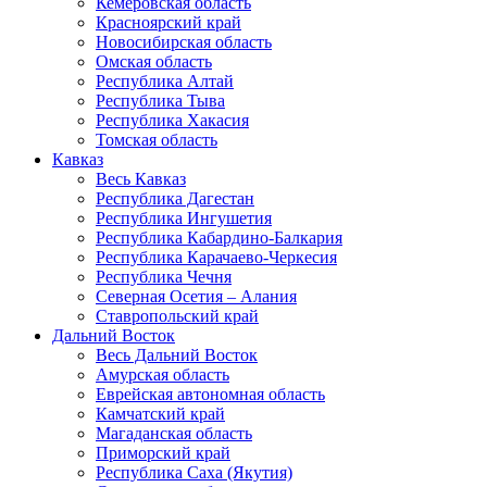
Кемеровская область
Красноярский край
Новосибирская область
Омская область
Республика Алтай
Республика Тыва
Республика Хакасия
Томская область
Кавказ
Весь Кавказ
Республика Дагестан
Республика Ингушетия
Республика Кабардино-Балкария
Республика Карачаево-Черкесия
Республика Чечня
Северная Осетия – Алания
Ставропольский край
Дальний Восток
Весь Дальний Восток
Амурская область
Еврейская автономная область
Камчатский край
Магаданская область
Приморский край
Республика Саха (Якутия)