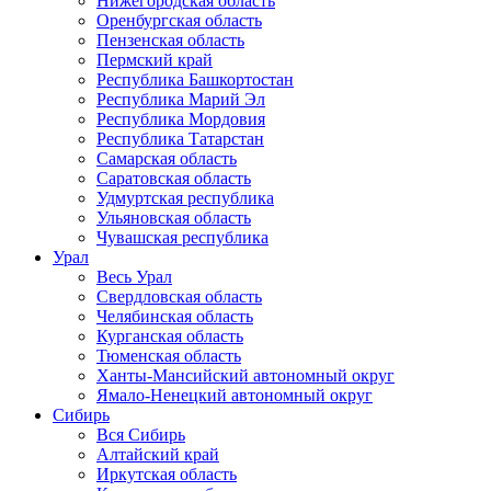
Нижегородская область
Оренбургская область
Пензенская область
Пермский край
Республика Башкортостан
Республика Марий Эл
Республика Мордовия
Республика Татарстан
Самарская область
Саратовская область
Удмуртская республика
Ульяновская область
Чувашская республика
Урал
Весь Урал
Свердловская область
Челябинская область
Курганская область
Тюменская область
Ханты-Мансийский автономный округ
Ямало-Ненецкий автономный округ
Сибирь
Вся Сибирь
Алтайский край
Иркутская область