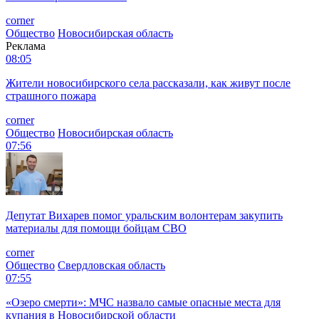
corner
Общество
Новосибирская область
Реклама
08:05
Жители новосибирского села рассказали, как живут после
страшного пожара
corner
Общество
Новосибирская область
07:56
Депутат Вихарев помог уральским волонтерам закупить
материалы для помощи бойцам СВО
corner
Общество
Свердловская область
07:55
«Озеро смерти»: МЧС назвало самые опасные места для
купания в Новосибирской области