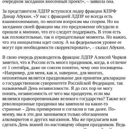
очередном заседании внесенный проект», – заявила она.
За представителя ЛДПР вступился лидер фракции КПРФ
Динар Абукин. «У нас с фракцией ЛДПР не всегда есть
взаимопонимание, по многим вопросам мы спорим. Но на
заседании своей фракции мы это предложение обсудили и
пришли к мнению, что его следует поддержать. В этом есть
как положительные, так и отрицательные моменты. Но важно,
что эта инициатива идет снизу. А на федеральном уровне ее
могут при необходимости скорректировать», – сказал Абукин.
В свою очередь руководитель фракции ЛДПР Алексей Чирков
заметил, что в России есть много праздников, когда, в отличие
от 1 сентября, даже не совсем понятно, чему они посвящены.
«Например, для меня, как и, наверное, для многих,
непонятным является празднование дня принятия декларации
о государственном суверенитете Российской Федерации, так
называемый День независимости. Я до сих пор не могу
понять, независимость от чего мы празднуем, если мы
являемся правопреемниками великого государства? Также все
революционные праздники мы заменили на какие-то
странные – День примирения и согласия и так далее. По-
моему, мы в эти дни занимаемся только обогащением
алкомаркетов и других магазинов. Мы же предлагаем вам
сделать День знаний по-настоящему общим праздником. Ведь