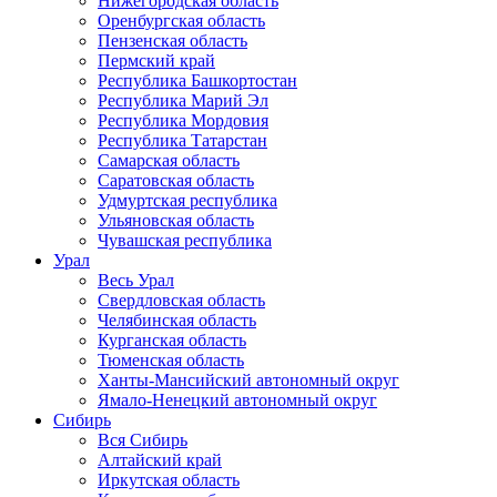
Нижегородская область
Оренбургская область
Пензенская область
Пермский край
Республика Башкортостан
Республика Марий Эл
Республика Мордовия
Республика Татарстан
Самарская область
Саратовская область
Удмуртская республика
Ульяновская область
Чувашская республика
Урал
Весь Урал
Свердловская область
Челябинская область
Курганская область
Тюменская область
Ханты-Мансийский автономный округ
Ямало-Ненецкий автономный округ
Сибирь
Вся Сибирь
Алтайский край
Иркутская область