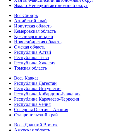
Ханты-Мансийский автономный округ
Ямало-Ненецкий автономный округ
Вся Сибирь
Алтайский край
Иркутская область
Кемеровская область
Красноярский край
Новосибирская область
Омская область
Республика Алтай
Республика Тыва
Республика Хакасия
Томская область
Весь Кавказ
Республика Дагестан
Республика Ингушетия
Республика Кабардино-Балкария
Республика Карачаево-Черкесия
Республика Чечня
Северная Осетия – Алания
Ставропольский край
Весь Дальний Восток
Амурская область