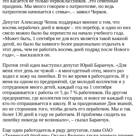
это касается не только первоклассников. Это семейный
праздник. Мы много говорим о патриотизме, но ведь
патриотизм начинается с семьи», – заявил Чирков.
Депутат Александр Чепик поддержал мнение о том, что
восемь нерабочих дней в январе – это перебор, и один из них
смело можно было бы перенести на начало учебного года.
«Может быть, 1 сентября не для всех является такой важной
датой, но было бы намного более рационально отдыхать в
этот день, чем не работать восемь дней подряд после Нового
года», – высказался он.
Против этой идеи выступил депутат Юрий Баранчук. «Для
меня этот день не чужой – я многодетный отец, много раз
ходил и хожу на линейки. В то же время я работодатель. И у
меня на одном из предприятий, где молодой коллектив и у
сотрудников много детей, каждый год на 1 сентября
отпрашивается с работы от 5 до 7 % работников. На другом
предприятии, где коллектив постарше, и вовсе не каждый год
кто-то отпрашивается в школу. Я за празднование Дня знаний,
но не сторонник того, чтобы делать его нерабочим. Мы и так
более 130 дней в году не работаем. И проблемы сходить на
линейку никогда не возникало», – сказал Баранчук.
Еще один работодатель в ряду депутатов, глава ОАО
«Тюменский бройлер» Оксана Величко также привела пример