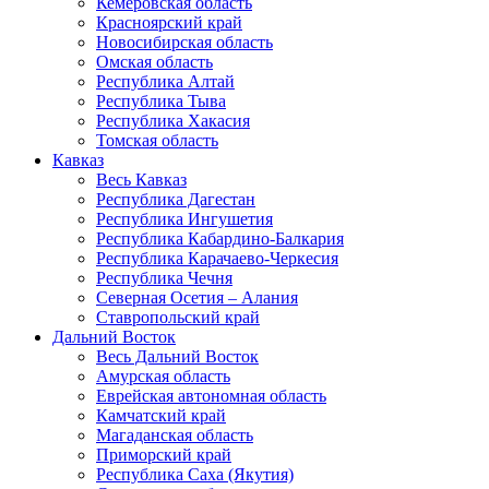
Кемеровская область
Красноярский край
Новосибирская область
Омская область
Республика Алтай
Республика Тыва
Республика Хакасия
Томская область
Кавказ
Весь Кавказ
Республика Дагестан
Республика Ингушетия
Республика Кабардино-Балкария
Республика Карачаево-Черкесия
Республика Чечня
Северная Осетия – Алания
Ставропольский край
Дальний Восток
Весь Дальний Восток
Амурская область
Еврейская автономная область
Камчатский край
Магаданская область
Приморский край
Республика Саха (Якутия)