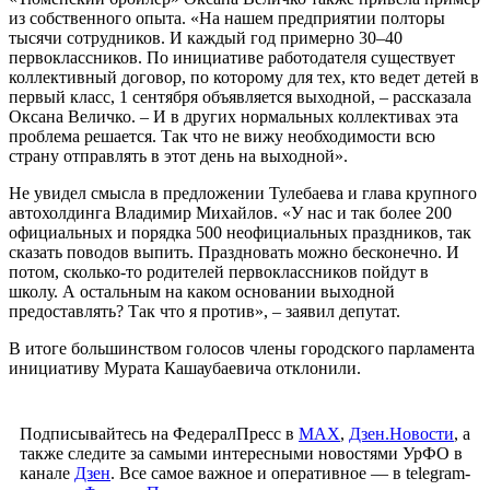
из собственного опыта. «На нашем предприятии полторы
тысячи сотрудников. И каждый год примерно 30–40
первоклассников. По инициативе работодателя существует
коллективный договор, по которому для тех, кто ведет детей в
первый класс, 1 сентября объявляется выходной, – рассказала
Оксана Величко. – И в других нормальных коллективах эта
проблема решается. Так что не вижу необходимости всю
страну отправлять в этот день на выходной».
Не увидел смысла в предложении Тулебаева и глава крупного
автохолдинга Владимир Михайлов. «У нас и так более 200
официальных и порядка 500 неофициальных праздников, так
сказать поводов выпить. Праздновать можно бесконечно. И
потом, сколько-то родителей первоклассников пойдут в
школу. А остальным на каком основании выходной
предоставлять? Так что я против», – заявил депутат.
В итоге большинством голосов члены городского парламента
инициативу Мурата Кашаубаевича отклонили.
Подписывайтесь на ФедералПресс в
МАХ
,
Дзен.Новости
, а
также следите за самыми интересными новостями УрФО в
канале
Дзен
. Все самое важное и оперативное — в telegram-