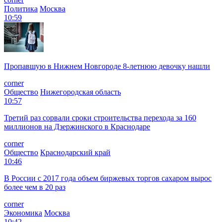
Политика
Москва
10:59
Пропавшую в Нижнем Новгороде 8-летнюю девочку нашли
corner
Общество
Нижегородская область
10:57
Третий раз сорвали сроки строительства перехода за 160
миллионов на Дзержинского в Краснодаре
corner
Общество
Краснодарский край
10:46
В России с 2017 года объем биржевых торгов сахаром вырос
более чем в 20 раз
corner
Экономика
Москва
10:42