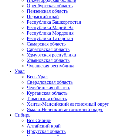
Нижегородская область
Оренбургская область
Пензенская область
Пермский край
Республика Башкортостан
Республика Марий Эл
Республика Мордовия
Республика Татарстан
Самарская область
Саратовская область
Удмуртская республика
Ульяновская область
Чувашская республика
Урал
Весь Урал
Свердловская область
Челябинская область
Курганская область
Тюменская область
Ханты-Мансийский автономный округ
Ямало-Ненецкий автономный округ
Сибирь
Вся Сибирь
Алтайский край
Иркутская область