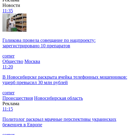
Новости
11:35
Голикова провела совещание по нацпроекту:
зарегистрировано 10 препаратов
corner
Общество
Москва
11:20
В Новосибирске раскрыта ячейка телефонных мошенников:
ущерб превысил 30 млн рублей
corner
Происшествия
Новосибирская область
Реклама
11:15
Политолог раскрыл мрачные перспективы украинских
беженцев в Европе
corner