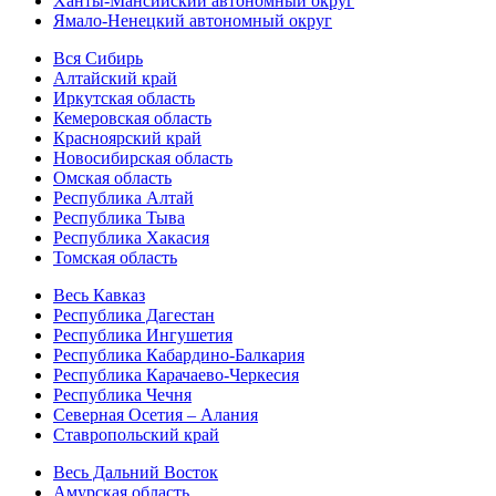
Ханты-Мансийский автономный округ
Ямало-Ненецкий автономный округ
Вся Сибирь
Алтайский край
Иркутская область
Кемеровская область
Красноярский край
Новосибирская область
Омская область
Республика Алтай
Республика Тыва
Республика Хакасия
Томская область
Весь Кавказ
Республика Дагестан
Республика Ингушетия
Республика Кабардино-Балкария
Республика Карачаево-Черкесия
Республика Чечня
Северная Осетия – Алания
Ставропольский край
Весь Дальний Восток
Амурская область