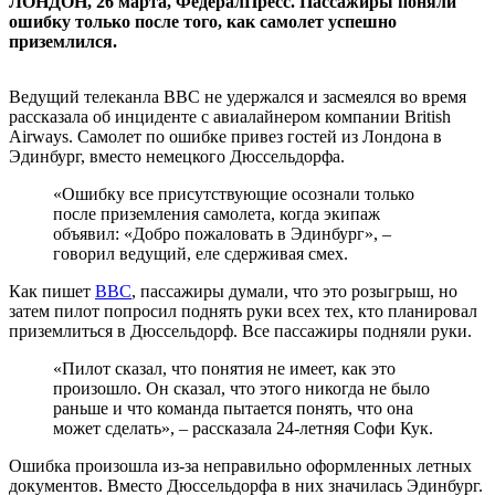
ЛОНДОН, 26 марта, ФедералПресс. Пассажиры поняли
ошибку только после того, как самолет успешно
приземлился.
Ведущий телеканла BBC не удержался и засмеялся во время
рассказала об инциденте с авиалайнером компании British
Airways. Самолет по ошибке привез гостей из Лондона в
Эдинбург, вместо немецкого Дюссельдорфа.
«Ошибку все присутствующие осознали только
после приземления самолета, когда экипаж
объявил: «Добро пожаловать в Эдинбург», –
говорил ведущий, еле сдерживая смех.
Как пишет
BBC
, пассажиры думали, что это розыгрыш, но
затем пилот попросил поднять руки всех тех, кто планировал
приземлиться в Дюссельдорф. Все пассажиры подняли руки.
«Пилот сказал, что понятия не имеет, как это
произошло. Он сказал, что этого никогда не было
раньше и что команда пытается понять, что она
может сделать», – рассказала 24-летняя Софи Кук.
Ошибка произошла из-за неправильно оформленных летных
документов. Вместо Дюссельдорфа в них значилась Эдинбург.