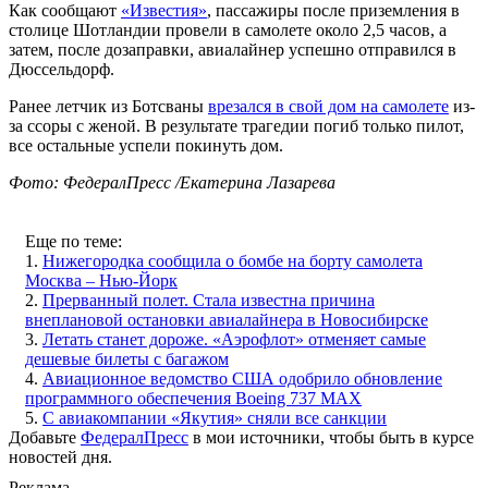
Как сообщают
«Известия»
, пассажиры после приземления в
столице Шотландии провели в самолете около 2,5 часов, а
затем, после дозаправки, авиалайнер успешно отправился в
Дюссельдорф.
Ранее летчик из Ботсваны
врезался в свой дом на самолете
из-
за ссоры с женой. В результате трагедии погиб только пилот,
все остальные успели покинуть дом.
Фото: ФедералПресс /Екатерина Лазарева
Еще по теме:
1.
Нижегородка сообщила о бомбе на борту самолета
Москва – Нью-Йорк
2.
Прерванный полет. Стала известна причина
внеплановой остановки авиалайнера в Новосибирске
3.
Летать станет дороже. «Аэрофлот» отменяет самые
дешевые билеты с багажом
4.
Авиационное ведомство США одобрило обновление
программного обеспечения Boeing 737 MAX
5.
С авиакомпании «Якутия» сняли все санкции
Добавьте
ФедералПресс
в мои источники, чтобы быть в курсе
новостей дня.
Реклама