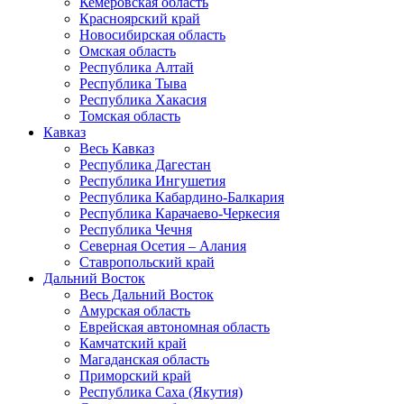
Кемеровская область
Красноярский край
Новосибирская область
Омская область
Республика Алтай
Республика Тыва
Республика Хакасия
Томская область
Кавказ
Весь Кавказ
Республика Дагестан
Республика Ингушетия
Республика Кабардино-Балкария
Республика Карачаево-Черкесия
Республика Чечня
Северная Осетия – Алания
Ставропольский край
Дальний Восток
Весь Дальний Восток
Амурская область
Еврейская автономная область
Камчатский край
Магаданская область
Приморский край
Республика Саха (Якутия)