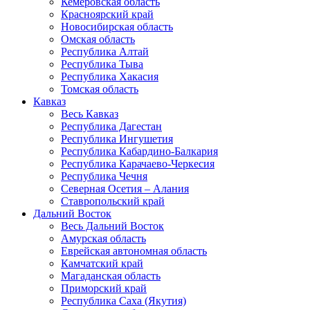
Кемеровская область
Красноярский край
Новосибирская область
Омская область
Республика Алтай
Республика Тыва
Республика Хакасия
Томская область
Кавказ
Весь Кавказ
Республика Дагестан
Республика Ингушетия
Республика Кабардино-Балкария
Республика Карачаево-Черкесия
Республика Чечня
Северная Осетия – Алания
Ставропольский край
Дальний Восток
Весь Дальний Восток
Амурская область
Еврейская автономная область
Камчатский край
Магаданская область
Приморский край
Республика Саха (Якутия)