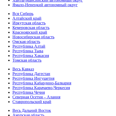
Ханты-Мансийский автономный округ
Ямало-Ненецкий автономный округ
Вся Сибирь
Алтайский край
Иркутская область
Кемеровская область
Красноярский край
Новосибирская область
Омская область
Республика Алтай
Республика Тыва
Республика Хакасия
Томская область
Весь Кавказ
Республика Дагестан
Республика Ингушетия
Республика Кабардино-Балкария
Республика Карачаево-Черкесия
Республика Чечня
Северная Осетия – Алания
Ставропольский край
Весь Дальний Восток
Амурская область