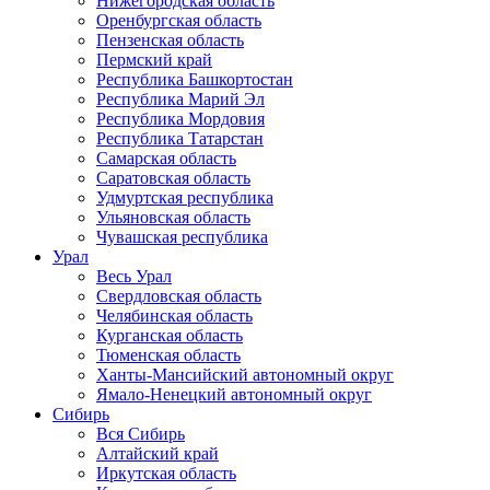
Нижегородская область
Оренбургская область
Пензенская область
Пермский край
Республика Башкортостан
Республика Марий Эл
Республика Мордовия
Республика Татарстан
Самарская область
Саратовская область
Удмуртская республика
Ульяновская область
Чувашская республика
Урал
Весь Урал
Свердловская область
Челябинская область
Курганская область
Тюменская область
Ханты-Мансийский автономный округ
Ямало-Ненецкий автономный округ
Сибирь
Вся Сибирь
Алтайский край
Иркутская область