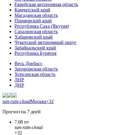
Еврейская автономная область
Камчатский край
Магаданская область
Приморский край
Республика Саха (Якутия)
Сахалинская область
Хабаровский край
Чукотский автономный округ
Забайкальский край
Республика Бурятия
Весь Донбасс
Запорожская область
Херсонская область
ЛНР
ДНР
sun-rain-cloud
Москва
+32
Прогноз на 7 дней
7.08 пт
sun-rain-cloud
+32