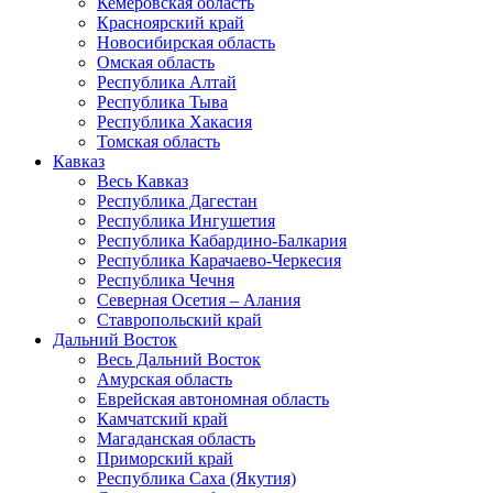
Кемеровская область
Красноярский край
Новосибирская область
Омская область
Республика Алтай
Республика Тыва
Республика Хакасия
Томская область
Кавказ
Весь Кавказ
Республика Дагестан
Республика Ингушетия
Республика Кабардино-Балкария
Республика Карачаево-Черкесия
Республика Чечня
Северная Осетия – Алания
Ставропольский край
Дальний Восток
Весь Дальний Восток
Амурская область
Еврейская автономная область
Камчатский край
Магаданская область
Приморский край
Республика Саха (Якутия)