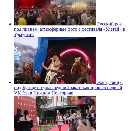
Русский рок
под ливнем: атмосферные фото с фестиваля «Улетай» в
Удмуртии
Жара, танцы
под Бузову и сумасшедший закат: как прошел первый
VK fest в Нижнем Новгороде