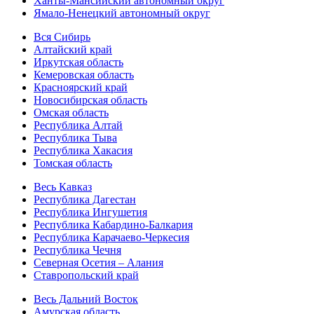
Ханты-Мансийский автономный округ
Ямало-Ненецкий автономный округ
Вся Сибирь
Алтайский край
Иркутская область
Кемеровская область
Красноярский край
Новосибирская область
Омская область
Республика Алтай
Республика Тыва
Республика Хакасия
Томская область
Весь Кавказ
Республика Дагестан
Республика Ингушетия
Республика Кабардино-Балкария
Республика Карачаево-Черкесия
Республика Чечня
Северная Осетия – Алания
Ставропольский край
Весь Дальний Восток
Амурская область