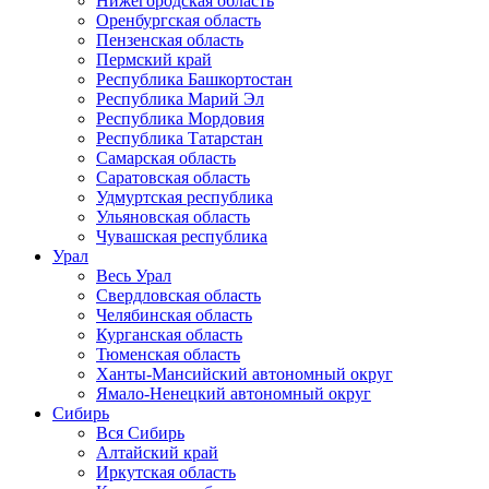
Нижегородская область
Оренбургская область
Пензенская область
Пермский край
Республика Башкортостан
Республика Марий Эл
Республика Мордовия
Республика Татарстан
Самарская область
Саратовская область
Удмуртская республика
Ульяновская область
Чувашская республика
Урал
Весь Урал
Свердловская область
Челябинская область
Курганская область
Тюменская область
Ханты-Мансийский автономный округ
Ямало-Ненецкий автономный округ
Сибирь
Вся Сибирь
Алтайский край
Иркутская область