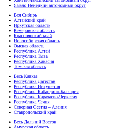
Ханты-Мансийский автономный округ
Ямало-Ненецкий автономный округ
Вся Сибирь
Алтайский край
Иркутская область
Кемеровская область
Красноярский край
Новосибирская область
Омская область
Республика Алтай
Республика Тыва
Республика Хакасия
Томская область
Весь Кавказ
Республика Дагестан
Республика Ингушетия
Республика Кабардино-Балкария
Республика Карачаево-Черкесия
Республика Чечня
Северная Осетия – Алания
Ставропольский край
Весь Дальний Восток
Амурская область