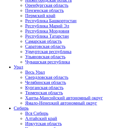
Нижегородская область
Оренбургская область
Пензенская область
Пермский край
Республика Башкортостан
Республика Марий Эл
Республика Мордовия
Республика Татарстан
Самарская область
Саратовская область
Удмуртская республика
Ульяновская область
Чувашская республика
Урал
Весь Урал
Свердловская область
Челябинская область
Курганская область
Тюменская область
Ханты-Мансийский автономный округ
Ямало-Ненецкий автономный округ
Сибирь
Вся Сибирь
Алтайский край
Иркутская область