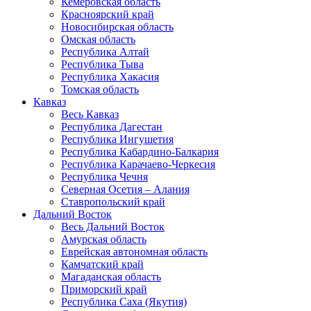
Кемеровская область
Красноярский край
Новосибирская область
Омская область
Республика Алтай
Республика Тыва
Республика Хакасия
Томская область
Кавказ
Весь Кавказ
Республика Дагестан
Республика Ингушетия
Республика Кабардино-Балкария
Республика Карачаево-Черкесия
Республика Чечня
Северная Осетия – Алания
Ставропольский край
Дальний Восток
Весь Дальний Восток
Амурская область
Еврейская автономная область
Камчатский край
Магаданская область
Приморский край
Республика Саха (Якутия)