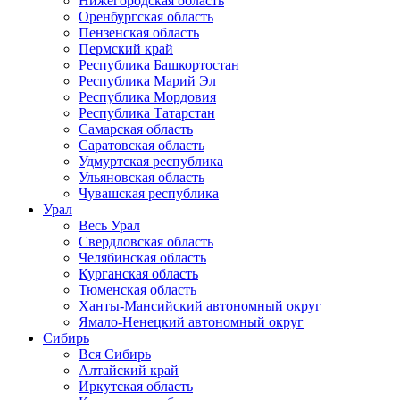
Нижегородская область
Оренбургская область
Пензенская область
Пермский край
Республика Башкортостан
Республика Марий Эл
Республика Мордовия
Республика Татарстан
Самарская область
Саратовская область
Удмуртская республика
Ульяновская область
Чувашская республика
Урал
Весь Урал
Свердловская область
Челябинская область
Курганская область
Тюменская область
Ханты-Мансийский автономный округ
Ямало-Ненецкий автономный округ
Сибирь
Вся Сибирь
Алтайский край
Иркутская область