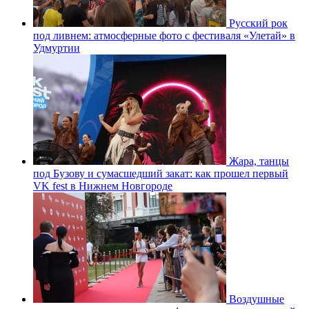
Русский рок
под ливнем: атмосферные фото с фестиваля «Улетай» в
Удмуртии
Жара, танцы
под Бузову и сумасшедший закат: как прошел первый
VK fest в Нижнем Новгороде
Воздушные