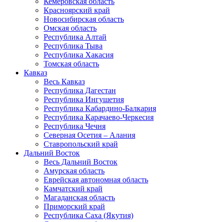
Кемеровская область
Красноярский край
Новосибирская область
Омская область
Республика Алтай
Республика Тыва
Республика Хакасия
Томская область
Кавказ
Весь Кавказ
Республика Дагестан
Республика Ингушетия
Республика Кабардино-Балкария
Республика Карачаево-Черкесия
Республика Чечня
Северная Осетия – Алания
Ставропольский край
Дальний Восток
Весь Дальний Восток
Амурская область
Еврейская автономная область
Камчатский край
Магаданская область
Приморский край
Республика Саха (Якутия)