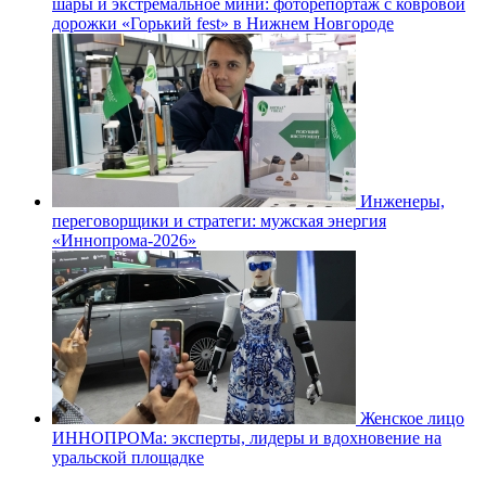
шары и экстремальное мини: фоторепортаж с ковровой
дорожки «Горький fest» в Нижнем Новгороде
Инженеры,
переговорщики и стратеги: мужская энергия
«Иннопрома-2026»
Женское лицо
ИННОПРОМа: эксперты, лидеры и вдохновение на
уральской площадке