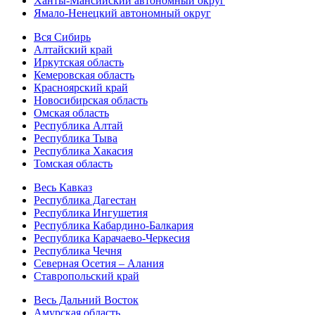
Ханты-Мансийский автономный округ
Ямало-Ненецкий автономный округ
Вся Сибирь
Алтайский край
Иркутская область
Кемеровская область
Красноярский край
Новосибирская область
Омская область
Республика Алтай
Республика Тыва
Республика Хакасия
Томская область
Весь Кавказ
Республика Дагестан
Республика Ингушетия
Республика Кабардино-Балкария
Республика Карачаево-Черкесия
Республика Чечня
Северная Осетия – Алания
Ставропольский край
Весь Дальний Восток
Амурская область