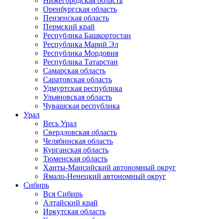
Нижегородская область
Оренбургская область
Пензенская область
Пермский край
Республика Башкортостан
Республика Марий Эл
Республика Мордовия
Республика Татарстан
Самарская область
Саратовская область
Удмуртская республика
Ульяновская область
Чувашская республика
Урал
Весь Урал
Свердловская область
Челябинская область
Курганская область
Тюменская область
Ханты-Мансийский автономный округ
Ямало-Ненецкий автономный округ
Сибирь
Вся Сибирь
Алтайский край
Иркутская область