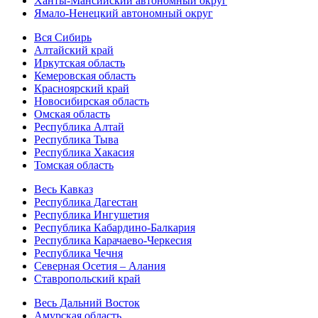
Ханты-Мансийский автономный округ
Ямало-Ненецкий автономный округ
Вся Сибирь
Алтайский край
Иркутская область
Кемеровская область
Красноярский край
Новосибирская область
Омская область
Республика Алтай
Республика Тыва
Республика Хакасия
Томская область
Весь Кавказ
Республика Дагестан
Республика Ингушетия
Республика Кабардино-Балкария
Республика Карачаево-Черкесия
Республика Чечня
Северная Осетия – Алания
Ставропольский край
Весь Дальний Восток
Амурская область