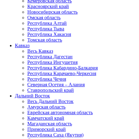
Кемеровская область
Красноярский край
Новосибирская область
Омская область
Республика Алтай
Республика Тыва
Республика Хакасия
Томская область
Кавказ
Весь Кавказ
Республика Дагестан
Республика Ингушетия
Республика Кабардино-Балкария
Республика Карачаево-Черкесия
Республика Чечня
Северная Осетия – Алания
Ставропольский край
Дальний Восток
Весь Дальний Восток
Амурская область
Еврейская автономная область
Камчатский край
Магаданская область
Приморский край
Республика Саха (Якутия)